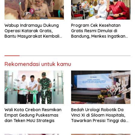
Wabup Indramayu Dukung
Program Cek Kesehatan
Operasi Katarak Gratis,
Gratis Resmi Dimulai di
Bantu Masyarakat Kembali
Bandung, Menkes Ingatkan
Melihat Terang
Pentingnya Deteksi Dini
Rekomendasi untuk kamu
Wali Kota Cirebon Resmikan
Bedah Urologi Robotik Da
Empat Gedung Puskesmas
Vinci Xi di Siloam Hospitals,
dan Teken MoU Strategis
Tawarkan Presisi Tinggi dan
Pemulihan Lebih Cepat