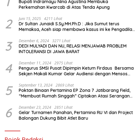
1
Bupati Indramayu Nina Agustina Membuka
Perkemahan Kwarcab di Atas Tenda Apung
2
Juni 15, 2025
4211 Lihat
Dr Sultan Junaidi S.Sy.MH.Ph.D : Jika Sumut terus
Memaksa, Aceh siap membawa kasus ini ke Pengadilan
Internasional
3
Desember 6, 2024
3271 Lihat
DEDI MULYADI DAN NU, RELASI MENJAWAB PROBLEM
INTOLERANSI DI JAWA BARAT
4
Desember 11, 2024
2975 Lihat
Pengurus SMSI Pusat Dipimpin Ketum Firdaus Bersama
Sekjen Makali Kumar Gelar Audiensi dengan Mensos
Saifullah Yusuf
5
September 13, 2024
2869 Lihat
Poktan Binaan Pertamina EP Zona 7 Jatibarang Field,
“Membuat Rumah Singgah” Ciptakan Atasi Serangan
Hama Tikus
6
Desember 23, 2024
2851 Lihat
Gelar Turnamen Panahan, Pertamina RU VI dan Project
Balongan Dukung Bibit Atlet Baru
Pojok Redaksi