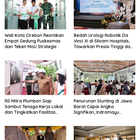
Wali Kota Cirebon Resmikan
Bedah Urologi Robotik Da
Empat Gedung Puskesmas
Vinci Xi di Siloam Hospitals,
dan Teken MoU Strategis
Tawarkan Presisi Tinggi dan
Pemulihan Lebih Cepat
RS Mitra Plumbon Siap
Penurunan Stunting di Jawa
Sambut Tenaga Kerja Lokal
Barat Capai Angka
dan Tingkatkan Fasilitas
Signifikan, Indramayu
Kesehatan Sumedang
Perkuat Upaya Pencegahan