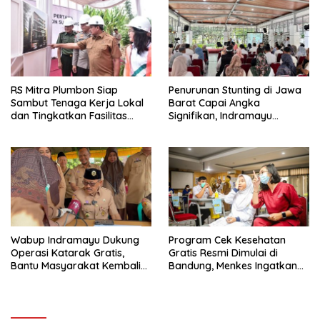
RS Mitra Plumbon Siap
Penurunan Stunting di Jawa
Sambut Tenaga Kerja Lokal
Barat Capai Angka
dan Tingkatkan Fasilitas
Signifikan, Indramayu
Kesehatan Sumedang
Perkuat Upaya Pencegahan
Wabup Indramayu Dukung
Program Cek Kesehatan
Operasi Katarak Gratis,
Gratis Resmi Dimulai di
Bantu Masyarakat Kembali
Bandung, Menkes Ingatkan
Melihat Terang
Pentingnya Deteksi Dini