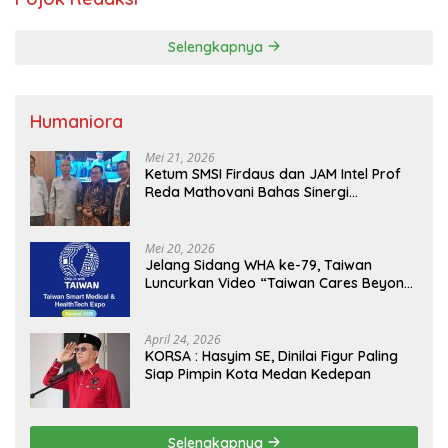
Selengkapnya
Humaniora
Mei 21, 2026
Ketum SMSI Firdaus dan JAM Intel Prof
Reda Mathovani Bahas Sinergi
Kejagung, ABPEDNAS dan SMSI
Sukseskan Jaga Desa dan Jaga Dapur
MBG, Perkuat Pengawasan Program
Mei 20, 2026
Pemerintah
Jelang Sidang WHA ke-79, Taiwan
Luncurkan Video “Taiwan Cares Beyond
Borders” Promosikan Inovasi Kesehatan
Global
April 24, 2026
KORSA : Hasyim SE, Dinilai Figur Paling
Siap Pimpin Kota Medan Kedepan
Selengkapnya