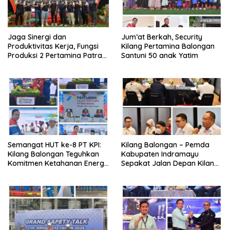
Jaga Sinergi dan
Jum’at Berkah, Security
Produktivitas Kerja, Fungsi
Kilang Pertamina Balongan
Produksi 2 Pertamina Patra
Santuni 50 anak Yatim
Niaga Kilang Balongan Gelar
Olahraga Bersama
Semangat HUT ke-8 PT KPI:
Kilang Balongan – Pemda
Kilang Balongan Teguhkan
Kabupaten Indramayu
Komitmen Ketahanan Energi
Sepakat Jalan Depan Kilang
dan Berbagi Bersama
Balongan Segera Ditutup,
Penyandang Disabilitas dan
Lalin Dialihkan ke Jalan
Yayasan Pendidikan
Sukaurip-Sukareja