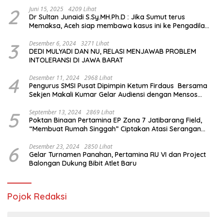
2
Juni 15, 2025
4209 Lihat
Dr Sultan Junaidi S.Sy.MH.Ph.D : Jika Sumut terus
Memaksa, Aceh siap membawa kasus ini ke Pengadilan
Internasional
3
Desember 6, 2024
3271 Lihat
DEDI MULYADI DAN NU, RELASI MENJAWAB PROBLEM
INTOLERANSI DI JAWA BARAT
4
Desember 11, 2024
2968 Lihat
Pengurus SMSI Pusat Dipimpin Ketum Firdaus Bersama
Sekjen Makali Kumar Gelar Audiensi dengan Mensos
Saifullah Yusuf
5
September 13, 2024
2869 Lihat
Poktan Binaan Pertamina EP Zona 7 Jatibarang Field,
“Membuat Rumah Singgah” Ciptakan Atasi Serangan
Hama Tikus
6
Desember 23, 2024
2850 Lihat
Gelar Turnamen Panahan, Pertamina RU VI dan Project
Balongan Dukung Bibit Atlet Baru
Pojok Redaksi