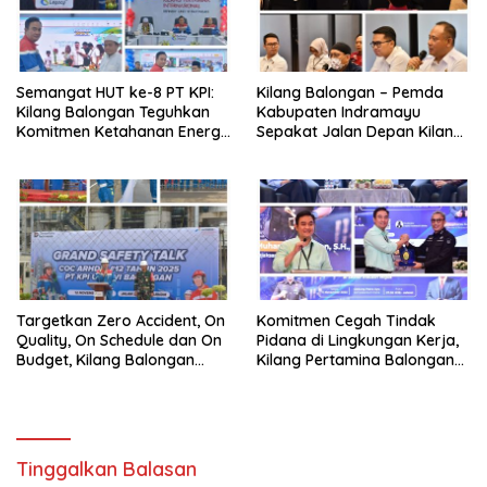
Semangat HUT ke-8 PT KPI:
Kilang Balongan – Pemda
Kilang Balongan Teguhkan
Kabupaten Indramayu
Komitmen Ketahanan Energi
Sepakat Jalan Depan Kilang
dan Berbagi Bersama
Balongan Segera Ditutup,
Penyandang Disabilitas dan
Lalin Dialihkan ke Jalan
Yayasan Pendidikan
Sukaurip-Sukareja
Targetkan Zero Accident, On
Komitmen Cegah Tindak
Quality, On Schedule dan On
Pidana di Lingkungan Kerja,
Budget, Kilang Balongan
Kilang Pertamina Balongan
Gelar GST
Gelar Seminar Hukum
Tinggalkan Balasan