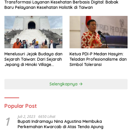
Transformasi Layanan Kesehatan Berbasis Digital: Babak
Baru Pelayanan Kesehatan Holistik di Taiwan
Menelusuri Jejak Budaya dan
Ketua PDI-P Medan Hasyim:
Sejarah Taiwan: Dari Sejarah
Teladan Profesionalisme dan
Jepang di Hinoki Village
Simbol Toleransi
hingga Mengenal Tokoh
Sejarah Chiang Kai-shek di
Memorial Hall
Selengkapnya
Popular Post
1
Juli 2, 2023
6650 Lihat
Bupati Indramayu Nina Agustina Membuka
Perkemahan Kwarcab di Atas Tenda Apung