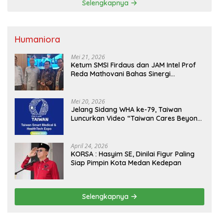
Selengkapnya
Humaniora
Mei 21, 2026
Ketum SMSI Firdaus dan JAM Intel Prof
Reda Mathovani Bahas Sinergi
Kejagung, ABPEDNAS dan SMSI
Sukseskan Jaga Desa dan Jaga Dapur
MBG, Perkuat Pengawasan Program
Mei 20, 2026
Pemerintah
Jelang Sidang WHA ke-79, Taiwan
Luncurkan Video “Taiwan Cares Beyond
Borders” Promosikan Inovasi Kesehatan
Global
April 24, 2026
KORSA : Hasyim SE, Dinilai Figur Paling
Siap Pimpin Kota Medan Kedepan
Selengkapnya