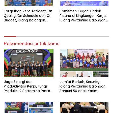
Targetkan Zero Accident, On
Komitmen Cegah Tindak
Quality, On Schedule dan On
Pidana di Lingkungan Kerja,
Budget, Kilang Balongan
Kilang Pertamina Balongan
Gelar GST
Gelar Seminar Hukum
Rekomendasi untuk kamu
Jaga Sinergi dan
Jum’at Berkah, Security
Produktivitas Kerja, Fungsi
Kilang Pertamina Balongan
Produksi 2 Pertamina Patra
Santuni 50 anak Yatim
Niaga Kilang Balongan Gelar
Olahraga Bersama