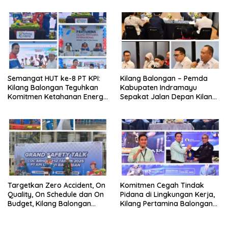
Olahraga Bersama
Semangat HUT ke-8 PT KPI:
Kilang Balongan – Pemda
Kilang Balongan Teguhkan
Kabupaten Indramayu
Komitmen Ketahanan Energi
Sepakat Jalan Depan Kilang
dan Berbagi Bersama
Balongan Segera Ditutup,
Penyandang Disabilitas dan
Lalin Dialihkan ke Jalan
Yayasan Pendidikan
Sukaurip-Sukareja
Targetkan Zero Accident, On
Komitmen Cegah Tindak
Quality, On Schedule dan On
Pidana di Lingkungan Kerja,
Budget, Kilang Balongan
Kilang Pertamina Balongan
Gelar GST
Gelar Seminar Hukum