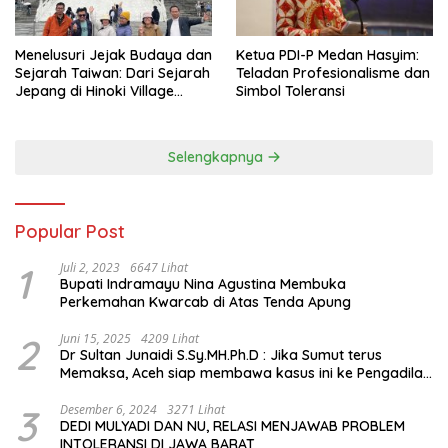
Menelusuri Jejak Budaya dan
Ketua PDI-P Medan Hasyim:
Sejarah Taiwan: Dari Sejarah
Teladan Profesionalisme dan
Jepang di Hinoki Village
Simbol Toleransi
hingga Mengenal Tokoh
Sejarah Chiang Kai-shek di
Memorial Hall
Selengkapnya
Popular Post
1
Juli 2, 2023
6647 Lihat
Bupati Indramayu Nina Agustina Membuka
Perkemahan Kwarcab di Atas Tenda Apung
2
Juni 15, 2025
4209 Lihat
Dr Sultan Junaidi S.Sy.MH.Ph.D : Jika Sumut terus
Memaksa, Aceh siap membawa kasus ini ke Pengadilan
Internasional
3
Desember 6, 2024
3271 Lihat
DEDI MULYADI DAN NU, RELASI MENJAWAB PROBLEM
INTOLERANSI DI JAWA BARAT