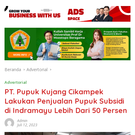
Beranda
Advertorial
Advertorial
PT. Pupuk Kujang Cikampek
Lakukan Penjualan Pupuk Subsidi
di Indramayu Lebih Dari 50 Persen
Admin
Juli 12, 2023