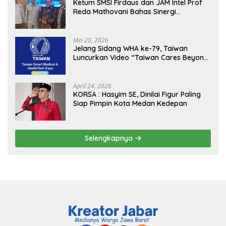
Ketum SMSI Firdaus dan JAM Intel Prof
Reda Mathovani Bahas Sinergi
Kejagung, ABPEDNAS dan SMSI
Sukseskan Jaga Desa dan Jaga Dapur
MBG, Perkuat Pengawasan Program
Mei 20, 2026
Pemerintah
Jelang Sidang WHA ke-79, Taiwan
Luncurkan Video “Taiwan Cares Beyond
Borders” Promosikan Inovasi Kesehatan
Global
April 24, 2026
KORSA : Hasyim SE, Dinilai Figur Paling
Siap Pimpin Kota Medan Kedepan
Selengkapnya