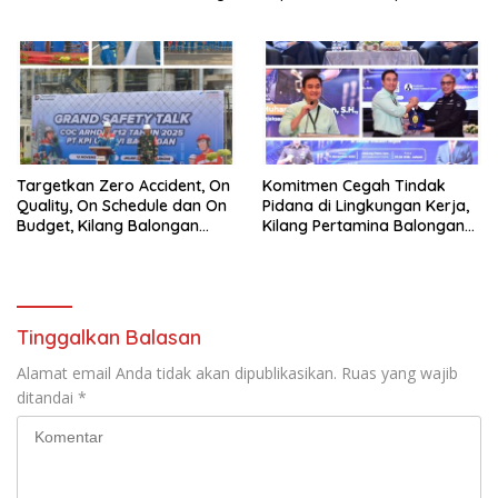
dan Berbagi Bersama
Balongan Segera Ditutup,
Penyandang Disabilitas dan
Lalin Dialihkan ke Jalan
Yayasan Pendidikan
Sukaurip-Sukareja
Targetkan Zero Accident, On
Komitmen Cegah Tindak
Quality, On Schedule dan On
Pidana di Lingkungan Kerja,
Budget, Kilang Balongan
Kilang Pertamina Balongan
Gelar GST
Gelar Seminar Hukum
Tinggalkan Balasan
Alamat email Anda tidak akan dipublikasikan.
Ruas yang wajib
ditandai
*