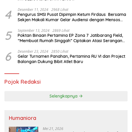
4
Desember 11, 2024
2968 Lihat
Pengurus SMSI Pusat Dipimpin Ketum Firdaus Bersama
Sekjen Makali Kumar Gelar Audiensi dengan Mensos
Saifullah Yusuf
5
September 13, 2024
2869 Lihat
Poktan Binaan Pertamina EP Zona 7 Jatibarang Field,
“Membuat Rumah Singgah” Ciptakan Atasi Serangan
Hama Tikus
6
Desember 23, 2024
2850 Lihat
Gelar Turnamen Panahan, Pertamina RU VI dan Project
Balongan Dukung Bibit Atlet Baru
Pojok Redaksi
Selengkapnya
Humaniora
Mei 21, 2026