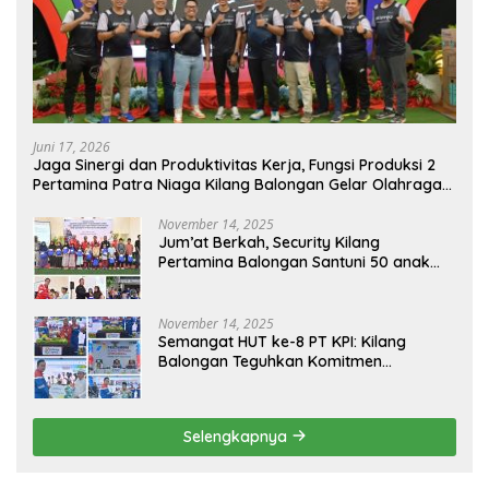
Juni 17, 2026
Jaga Sinergi dan Produktivitas Kerja, Fungsi Produksi 2
Pertamina Patra Niaga Kilang Balongan Gelar Olahraga
Bersama
November 14, 2025
Jum’at Berkah, Security Kilang
Pertamina Balongan Santuni 50 anak
Yatim
November 14, 2025
Semangat HUT ke-8 PT KPI: Kilang
Balongan Teguhkan Komitmen
Ketahanan Energi dan Berbagi Bersama
Penyandang Disabilitas dan Yayasan
Pendidikan
Selengkapnya