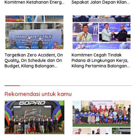
Komitmen Ketahanan Energi
Sepakat Jalan Depan Kilang
dan Berbagi Bersama
Balongan Segera Ditutup,
Penyandang Disabilitas dan
Lalin Dialihkan ke Jalan
Yayasan Pendidikan
Sukaurip-Sukareja
Targetkan Zero Accident, On
Komitmen Cegah Tindak
Quality, On Schedule dan On
Pidana di Lingkungan Kerja,
Budget, Kilang Balongan
Kilang Pertamina Balongan
Gelar GST
Gelar Seminar Hukum
Rekomendasi untuk kamu