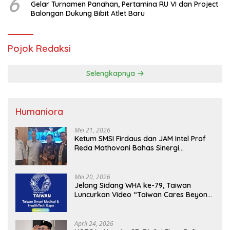
6
Gelar Turnamen Panahan, Pertamina RU VI dan Project
Balongan Dukung Bibit Atlet Baru
Pojok Redaksi
Selengkapnya
Humaniora
Mei 21, 2026
Ketum SMSI Firdaus dan JAM Intel Prof
Reda Mathovani Bahas Sinergi
Kejagung, ABPEDNAS dan SMSI
Sukseskan Jaga Desa dan Jaga Dapur
MBG, Perkuat Pengawasan Program
Mei 20, 2026
Pemerintah
Jelang Sidang WHA ke-79, Taiwan
Luncurkan Video “Taiwan Cares Beyond
Borders” Promosikan Inovasi Kesehatan
Global
April 24, 2026