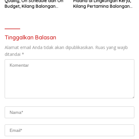
Quality, On Schedule dan On
Pidana di Lingkungan Kerja,
Budget, Kilang Balongan
Kilang Pertamina Balongan
Gelar GST
Gelar Seminar Hukum
Tinggalkan Balasan
Alamat email Anda tidak akan dipublikasikan.
Ruas yang wajib
ditandai
*