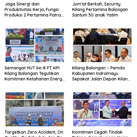
Jaga Sinergi dan
Jum’at Berkah, Security
Produktivitas Kerja, Fungsi
Kilang Pertamina Balongan
Produksi 2 Pertamina Patra
Santuni 50 anak Yatim
Niaga Kilang Balongan Gelar
Olahraga Bersama
Semangat HUT ke-8 PT KPI:
Kilang Balongan – Pemda
Kilang Balongan Teguhkan
Kabupaten Indramayu
Komitmen Ketahanan Energi
Sepakat Jalan Depan Kilang
dan Berbagi Bersama
Balongan Segera Ditutup,
Penyandang Disabilitas dan
Lalin Dialihkan ke Jalan
Yayasan Pendidikan
Sukaurip-Sukareja
Targetkan Zero Accident, On
Komitmen Cegah Tindak