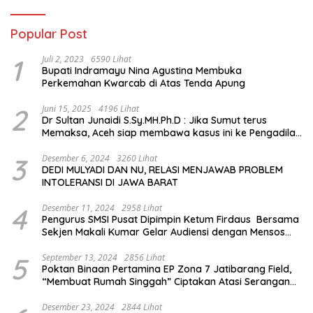
Popular Post
1
Juli 2, 2023
6590 Lihat
Bupati Indramayu Nina Agustina Membuka
Perkemahan Kwarcab di Atas Tenda Apung
2
Juni 15, 2025
4196 Lihat
Dr Sultan Junaidi S.Sy.MH.Ph.D : Jika Sumut terus
Memaksa, Aceh siap membawa kasus ini ke Pengadilan
Internasional
3
Desember 6, 2024
3260 Lihat
DEDI MULYADI DAN NU, RELASI MENJAWAB PROBLEM
INTOLERANSI DI JAWA BARAT
4
Desember 11, 2024
2958 Lihat
Pengurus SMSI Pusat Dipimpin Ketum Firdaus Bersama
Sekjen Makali Kumar Gelar Audiensi dengan Mensos
Saifullah Yusuf
5
September 13, 2024
2856 Lihat
Poktan Binaan Pertamina EP Zona 7 Jatibarang Field,
“Membuat Rumah Singgah” Ciptakan Atasi Serangan
Hama Tikus
Desember 23, 2024
2844 Lihat