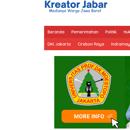
Beranda
Pemerintahan
Politik
Hu
DKI Jakarta
Cirebon Raya
Indramay