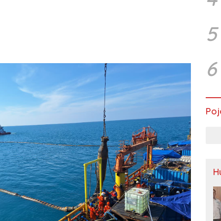
5
6
Poj
H