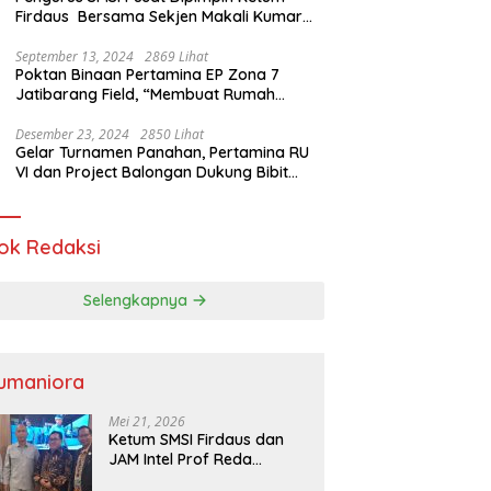
Firdaus Bersama Sekjen Makali Kumar
Gelar Audiensi dengan Mensos Saifullah
Yusuf
September 13, 2024
2869 Lihat
Poktan Binaan Pertamina EP Zona 7
Jatibarang Field, “Membuat Rumah
Singgah” Ciptakan Atasi Serangan Hama
Tikus
Desember 23, 2024
2850 Lihat
Gelar Turnamen Panahan, Pertamina RU
VI dan Project Balongan Dukung Bibit
Atlet Baru
ok Redaksi
Selengkapnya
umaniora
Mei 21, 2026
Ketum SMSI Firdaus dan
JAM Intel Prof Reda
Mathovani Bahas Sinergi