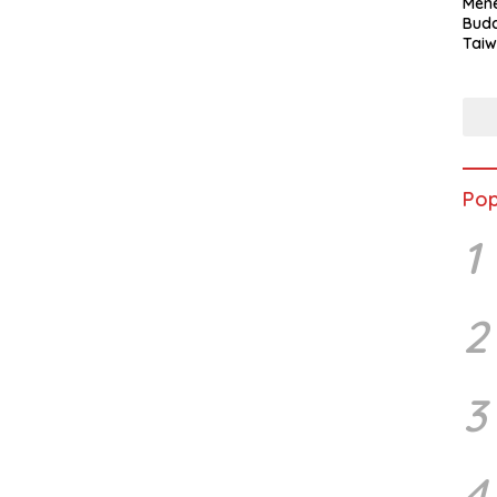
Mene
Buda
Taiw
Jepa
Vill
Men
Seja
shek
Pop
1
2
3
4