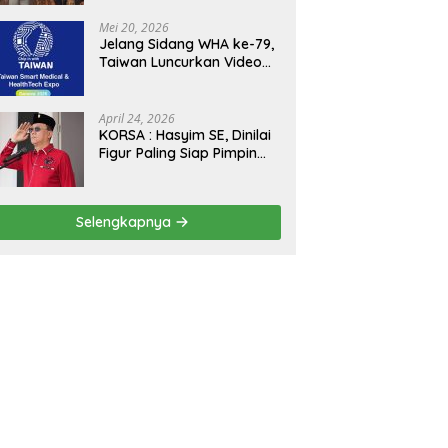
Kejagung, ABPEDNAS dan
SMSI Sukseskan Jaga
Mei 20, 2026
Desa dan Jaga Dapur
Jelang Sidang WHA ke-79,
MBG, Perkuat Pengawasan
Taiwan Luncurkan Video
Program Pemerintah
“Taiwan Cares Beyond
Borders” Promosikan
Inovasi Kesehatan Global
April 24, 2026
KORSA : Hasyim SE, Dinilai
Figur Paling Siap Pimpin
Kota Medan Kedepan
Selengkapnya