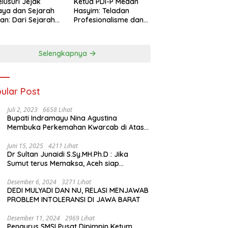
lusuri Jejak
Ketua PDI-P Medan
ya dan Sejarah
Hasyim: Teladan
an: Dari Sejarah
Profesionalisme dan
ng di Hinoki
Simbol Toleransi
age hingga
genal Tokoh
Selengkapnya
rah Chiang Kai-
 di Memorial Hall
ular Post
Juli 2, 2023
6658 Lihat
Bupati Indramayu Nina Agustina
Membuka Perkemahan Kwarcab di Atas
Tenda Apung
Juni 15, 2025
4211 Lihat
Dr Sultan Junaidi S.Sy.MH.Ph.D : Jika
Sumut terus Memaksa, Aceh siap
membawa kasus ini ke Pengadilan
Internasional
Desember 6, 2024
3271 Lihat
DEDI MULYADI DAN NU, RELASI MENJAWAB
PROBLEM INTOLERANSI DI JAWA BARAT
Desember 11, 2024
2969 Lihat
Pengurus SMSI Pusat Dipimpin Ketum