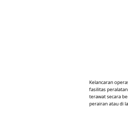
Kelancaran operas
fasilitas peralata
terawat secara ber
perairan atau di 