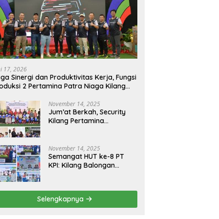
ni 17, 2026
ga Sinergi dan Produktivitas Kerja, Fungsi
oduksi 2 Pertamina Patra Niaga Kilang
longan Gelar Olahraga Bersama
November 14, 2025
Jum’at Berkah, Security
Kilang Pertamina
Balongan Santuni 50 anak
Yatim
November 14, 2025
Semangat HUT ke-8 PT
KPI: Kilang Balongan
Teguhkan Komitmen
Ketahanan Energi dan
Berbagi Bersama
Selengkapnya
Penyandang Disabilitas
dan Yayasan Pendidikan