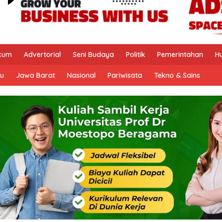
kum
Advertorial
Seni Budaya
Politik
Pemerintahan
H
u
Jawa Barat
Nasional
Pariwisata
Tekno & Sains