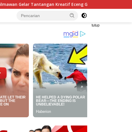
reatif Eceng Gondok Waduk Bojongsari, Sediakan Hadiah Rp10
tutup