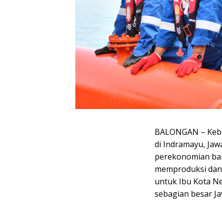
BALONGAN – Keber
di Indramayu, Ja
perekonomian ban
memproduksi dan
untuk Ibu Kota Neg
sebagian besar Ja