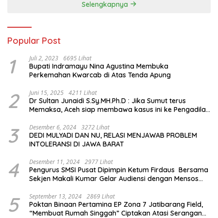
Selengkapnya
Popular Post
1
Juli 2, 2023
6695 Lihat
Bupati Indramayu Nina Agustina Membuka
Perkemahan Kwarcab di Atas Tenda Apung
2
Juni 15, 2025
4211 Lihat
Dr Sultan Junaidi S.Sy.MH.Ph.D : Jika Sumut terus
Memaksa, Aceh siap membawa kasus ini ke Pengadilan
Internasional
3
Desember 6, 2024
3272 Lihat
DEDI MULYADI DAN NU, RELASI MENJAWAB PROBLEM
INTOLERANSI DI JAWA BARAT
4
Desember 11, 2024
2977 Lihat
Pengurus SMSI Pusat Dipimpin Ketum Firdaus Bersama
Sekjen Makali Kumar Gelar Audiensi dengan Mensos
Saifullah Yusuf
5
September 13, 2024
2869 Lihat
Poktan Binaan Pertamina EP Zona 7 Jatibarang Field,
“Membuat Rumah Singgah” Ciptakan Atasi Serangan