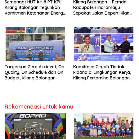
Semangat HUT ke-8 PT KPI:
Kilang Balongan – Pemda
Kilang Balongan Teguhkan
Kabupaten Indramayu
Komitmen Ketahanan Energi
Sepakat Jalan Depan Kilang
dan Berbagi Bersama
Balongan Segera Ditutup,
Penyandang Disabilitas dan
Lalin Dialihkan ke Jalan
Yayasan Pendidikan
Sukaurip-Sukareja
Targetkan Zero Accident, On
Komitmen Cegah Tindak
Quality, On Schedule dan On
Pidana di Lingkungan Kerja,
Budget, Kilang Balongan
Kilang Pertamina Balongan
Gelar GST
Gelar Seminar Hukum
Rekomendasi untuk kamu