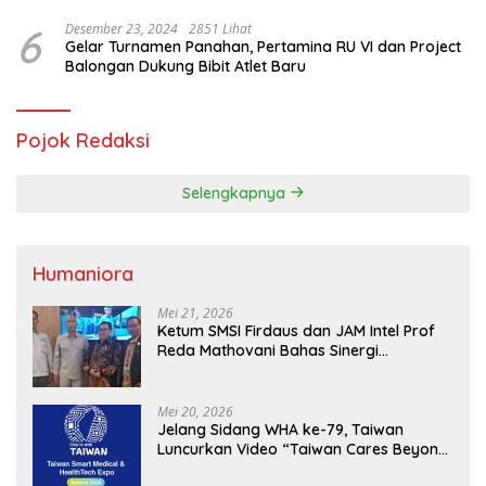
Hama Tikus
6
Desember 23, 2024
2851 Lihat
Gelar Turnamen Panahan, Pertamina RU VI dan Project
Balongan Dukung Bibit Atlet Baru
Pojok Redaksi
Selengkapnya
Humaniora
Mei 21, 2026
Ketum SMSI Firdaus dan JAM Intel Prof
Reda Mathovani Bahas Sinergi
Kejagung, ABPEDNAS dan SMSI
Sukseskan Jaga Desa dan Jaga Dapur
MBG, Perkuat Pengawasan Program
Mei 20, 2026
Pemerintah
Jelang Sidang WHA ke-79, Taiwan
Luncurkan Video “Taiwan Cares Beyond
Borders” Promosikan Inovasi Kesehatan