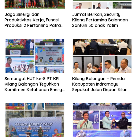
Jaga Sinergi dan
Jum’at Berkah, Security
Produktivitas Kerja, Fungsi
Kilang Pertamina Balongan
Produksi 2 Pertamina Patra
Santuni 50 anak Yatim
Niaga Kilang Balongan Gelar
Olahraga Bersama
Semangat HUT ke-8 PT KPI:
Kilang Balongan – Pemda
Kilang Balongan Teguhkan
Kabupaten Indramayu
Komitmen Ketahanan Energi
Sepakat Jalan Depan Kilang
dan Berbagi Bersama
Balongan Segera Ditutup,
Penyandang Disabilitas dan
Lalin Dialihkan ke Jalan
Yayasan Pendidikan
Sukaurip-Sukareja