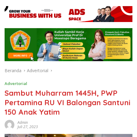
Beranda
Advertorial
Advertorial
Sambut Muharram 1445H, PWP
Pertamina RU VI Balongan Santuni
150 Anak Yatim
Admin
Juli 27, 2023