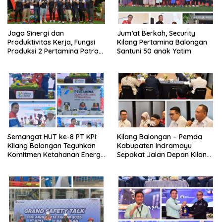
Jaga Sinergi dan
Jum’at Berkah, Security
Produktivitas Kerja, Fungsi
Kilang Pertamina Balongan
Produksi 2 Pertamina Patra
Santuni 50 anak Yatim
Niaga Kilang Balongan Gelar
Olahraga Bersama
Semangat HUT ke-8 PT KPI:
Kilang Balongan – Pemda
Kilang Balongan Teguhkan
Kabupaten Indramayu
Komitmen Ketahanan Energi
Sepakat Jalan Depan Kilang
dan Berbagi Bersama
Balongan Segera Ditutup,
Penyandang Disabilitas dan
Lalin Dialihkan ke Jalan
Yayasan Pendidikan
Sukaurip-Sukareja