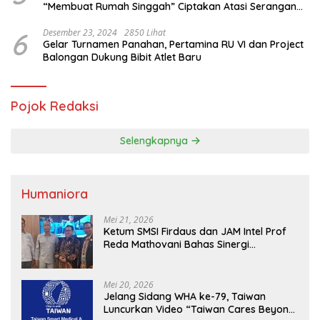
“Membuat Rumah Singgah” Ciptakan Atasi Serangan
Hama Tikus
6
Desember 23, 2024
2850 Lihat
Gelar Turnamen Panahan, Pertamina RU VI dan Project
Balongan Dukung Bibit Atlet Baru
Pojok Redaksi
Selengkapnya
Humaniora
Mei 21, 2026
Ketum SMSI Firdaus dan JAM Intel Prof
Reda Mathovani Bahas Sinergi
Kejagung, ABPEDNAS dan SMSI
Sukseskan Jaga Desa dan Jaga Dapur
MBG, Perkuat Pengawasan Program
Mei 20, 2026
Pemerintah
Jelang Sidang WHA ke-79, Taiwan
Luncurkan Video “Taiwan Cares Beyond