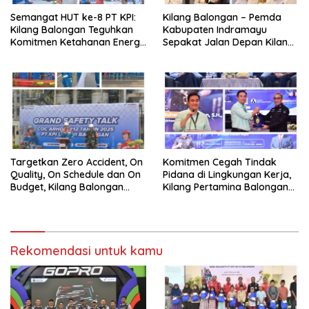
Semangat HUT ke-8 PT KPI:
Kilang Balongan – Pemda
Kilang Balongan Teguhkan
Kabupaten Indramayu
Komitmen Ketahanan Energi
Sepakat Jalan Depan Kilang
dan Berbagi Bersama
Balongan Segera Ditutup,
Penyandang Disabilitas dan
Lalin Dialihkan ke Jalan
Yayasan Pendidikan
Sukaurip-Sukareja
Targetkan Zero Accident, On
Komitmen Cegah Tindak
Quality, On Schedule dan On
Pidana di Lingkungan Kerja,
Budget, Kilang Balongan
Kilang Pertamina Balongan
Gelar GST
Gelar Seminar Hukum
Rekomendasi untuk kamu