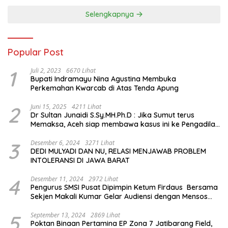
Memorial Hall
Selengkapnya
Popular Post
1
Juli 2, 2023
6670 Lihat
Bupati Indramayu Nina Agustina Membuka
Perkemahan Kwarcab di Atas Tenda Apung
2
Juni 15, 2025
4211 Lihat
Dr Sultan Junaidi S.Sy.MH.Ph.D : Jika Sumut terus
Memaksa, Aceh siap membawa kasus ini ke Pengadilan
Internasional
3
Desember 6, 2024
3271 Lihat
DEDI MULYADI DAN NU, RELASI MENJAWAB PROBLEM
INTOLERANSI DI JAWA BARAT
4
Desember 11, 2024
2972 Lihat
Pengurus SMSI Pusat Dipimpin Ketum Firdaus Bersama
Sekjen Makali Kumar Gelar Audiensi dengan Mensos
Saifullah Yusuf
5
September 13, 2024
2869 Lihat
Poktan Binaan Pertamina EP Zona 7 Jatibarang Field,