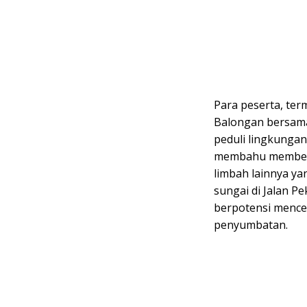
Para peserta, ter
Balongan bersama
peduli lingkungan
membahu members
limbah lainnya ya
sungai di Jalan P
berpotensi mence
penyumbatan.