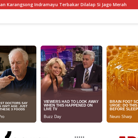
 Terbakar Dilalap Si Jago Merah
Anggota DPRD Jabar H