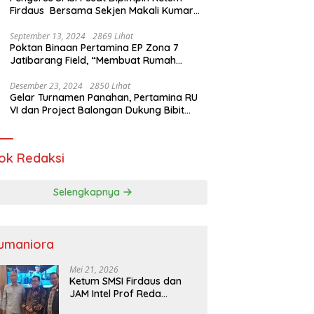
Firdaus Bersama Sekjen Makali Kumar
Gelar Audiensi dengan Mensos Saifullah
Yusuf
September 13, 2024
2869 Lihat
Poktan Binaan Pertamina EP Zona 7
Jatibarang Field, “Membuat Rumah
Singgah” Ciptakan Atasi Serangan Hama
Tikus
Desember 23, 2024
2850 Lihat
Gelar Turnamen Panahan, Pertamina RU
VI dan Project Balongan Dukung Bibit
Atlet Baru
ok Redaksi
Selengkapnya
umaniora
Mei 21, 2026
Ketum SMSI Firdaus dan
JAM Intel Prof Reda
Mathovani Bahas Sinergi