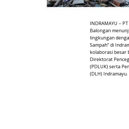
INDRAMAYU – PT Ki
Balongan menunju
lingkungan dengan
Sampah” di Indram
kolaborasi besar
Direktorat Pence
(PDLUK) serta Pe
(DLH) Indramayu.