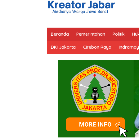
Beranda
Pemerintahan
Politik
Hu
DKI Jakarta
Cirebon Raya
Indramay