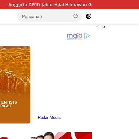
ilal Hilmawan Gelar Tantangan Kreatif Eceng Gondok Waduk B
tutup