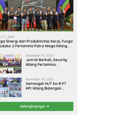
ni 17, 2026
ga Sinergi dan Produktivitas Kerja, Fungsi
oduksi 2 Pertamina Patra Niaga Kilang
longan Gelar Olahraga Bersama
November 14, 2025
Jum’at Berkah, Security
Kilang Pertamina
Balongan Santuni 50 anak
Yatim
November 14, 2025
Semangat HUT ke-8 PT
KPI: Kilang Balongan
Teguhkan Komitmen
Ketahanan Energi dan
Berbagi Bersama
Selengkapnya
Penyandang Disabilitas
dan Yayasan Pendidikan