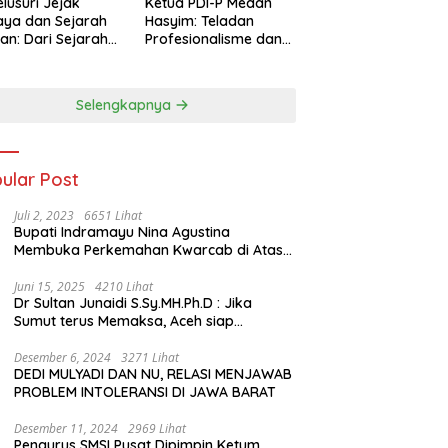
lusuri Jejak
Ketua PDI-P Medan
ya dan Sejarah
Hasyim: Teladan
an: Dari Sejarah
Profesionalisme dan
ng di Hinoki
Simbol Toleransi
age hingga
genal Tokoh
Selengkapnya
rah Chiang Kai-
 di Memorial Hall
ular Post
Juli 2, 2023
6651 Lihat
Bupati Indramayu Nina Agustina
Membuka Perkemahan Kwarcab di Atas
Tenda Apung
Juni 15, 2025
4210 Lihat
Dr Sultan Junaidi S.Sy.MH.Ph.D : Jika
Sumut terus Memaksa, Aceh siap
membawa kasus ini ke Pengadilan
Internasional
Desember 6, 2024
3271 Lihat
DEDI MULYADI DAN NU, RELASI MENJAWAB
PROBLEM INTOLERANSI DI JAWA BARAT
Desember 11, 2024
2969 Lihat
Pengurus SMSI Pusat Dipimpin Ketum