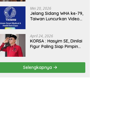
Kejagung, ABPEDNAS dan
SMSI Sukseskan Jaga
Mei 20, 2026
Desa dan Jaga Dapur
Jelang Sidang WHA ke-79,
MBG, Perkuat Pengawasan
Taiwan Luncurkan Video
Program Pemerintah
“Taiwan Cares Beyond
Borders” Promosikan
Inovasi Kesehatan Global
April 24, 2026
KORSA : Hasyim SE, Dinilai
Figur Paling Siap Pimpin
Kota Medan Kedepan
Selengkapnya