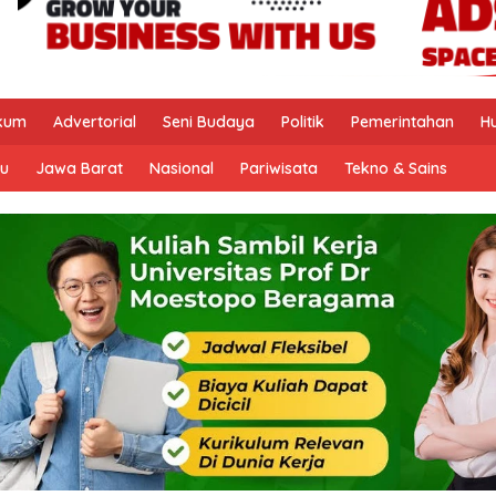
kum
Advertorial
Seni Budaya
Politik
Pemerintahan
H
u
Jawa Barat
Nasional
Pariwisata
Tekno & Sains