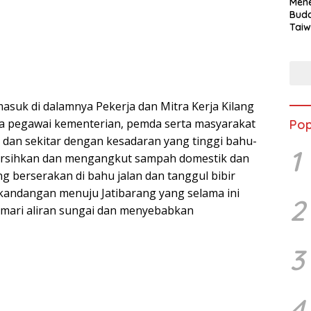
Mene
Buda
Taiw
Jepa
Vill
Men
Seja
shek
masuk di dalamnya Pekerja dan Mitra Kerja Kilang
 pegawai kementerian, pemda serta masyarakat
Pop
 dan sekitar dengan kesadaran yang tinggi bahu-
1
ihkan dan mengangkut sampah domestik dan
ng berserakan di bahu jalan dan tanggul bibir
ekandangan menuju Jatibarang yang selama ini
2
mari aliran sungai dan menyebabkan
3
4