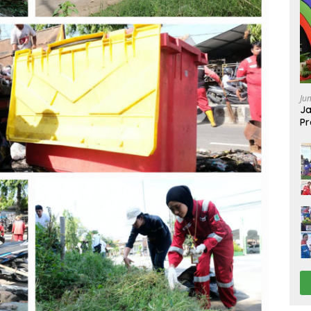
Ju
Ja
Pr
Ba