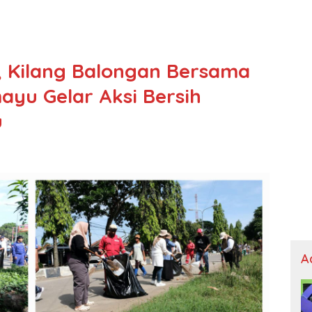
, Kilang Balongan Bersama
yu Gelar Aksi Bersih
u
A