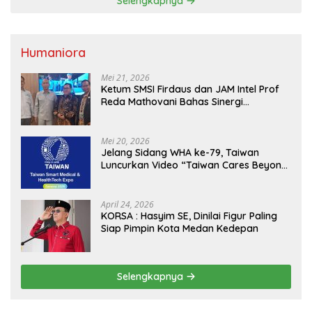
Selengkapnya
Humaniora
Mei 21, 2026
Ketum SMSI Firdaus dan JAM Intel Prof
Reda Mathovani Bahas Sinergi
Kejagung, ABPEDNAS dan SMSI
Sukseskan Jaga Desa dan Jaga Dapur
MBG, Perkuat Pengawasan Program
Mei 20, 2026
Pemerintah
Jelang Sidang WHA ke-79, Taiwan
Luncurkan Video “Taiwan Cares Beyond
Borders” Promosikan Inovasi Kesehatan
Global
April 24, 2026
KORSA : Hasyim SE, Dinilai Figur Paling
Siap Pimpin Kota Medan Kedepan
Selengkapnya