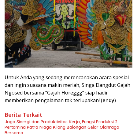
Untuk Anda yang sedang merencanakan acara spesial
dan ingin suasana makin meriah, Singa Dangdut Gajah
Ngosed bersama “Gajah Horeggg” siap hadir
memberikan pengalaman tak terlupakan! (
endy
)
Berita Terkait
Jaga Sinergi dan Produktivitas Kerja, Fungsi Produksi 2
Pertamina Patra Niaga Kilang Balongan Gelar Olahraga
Bersama