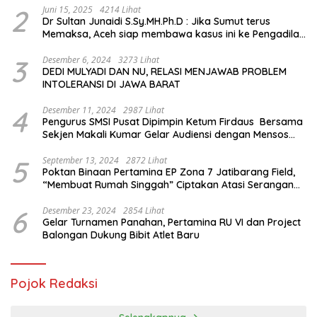
2
Juni 15, 2025
4214 Lihat
Dr Sultan Junaidi S.Sy.MH.Ph.D : Jika Sumut terus
Memaksa, Aceh siap membawa kasus ini ke Pengadilan
Internasional
3
Desember 6, 2024
3273 Lihat
DEDI MULYADI DAN NU, RELASI MENJAWAB PROBLEM
INTOLERANSI DI JAWA BARAT
4
Desember 11, 2024
2987 Lihat
Pengurus SMSI Pusat Dipimpin Ketum Firdaus Bersama
Sekjen Makali Kumar Gelar Audiensi dengan Mensos
Saifullah Yusuf
5
September 13, 2024
2872 Lihat
Poktan Binaan Pertamina EP Zona 7 Jatibarang Field,
“Membuat Rumah Singgah” Ciptakan Atasi Serangan
Hama Tikus
6
Desember 23, 2024
2854 Lihat
Gelar Turnamen Panahan, Pertamina RU VI dan Project
Balongan Dukung Bibit Atlet Baru
Pojok Redaksi