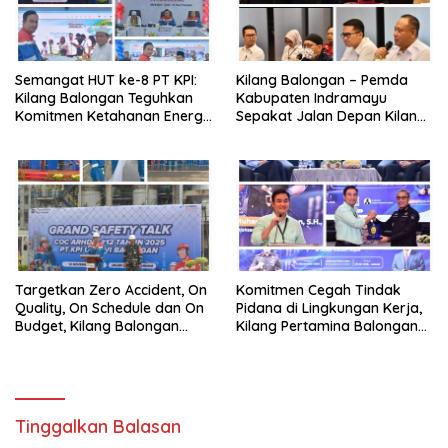
Semangat HUT ke-8 PT KPI:
Kilang Balongan – Pemda
Kilang Balongan Teguhkan
Kabupaten Indramayu
Komitmen Ketahanan Energi
Sepakat Jalan Depan Kilang
dan Berbagi Bersama
Balongan Segera Ditutup,
Penyandang Disabilitas dan
Lalin Dialihkan ke Jalan
Yayasan Pendidikan
Sukaurip-Sukareja
Targetkan Zero Accident, On
Komitmen Cegah Tindak
Quality, On Schedule dan On
Pidana di Lingkungan Kerja,
Budget, Kilang Balongan
Kilang Pertamina Balongan
Gelar GST
Gelar Seminar Hukum
Tinggalkan Balasan