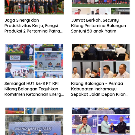
Jaga Sinergi dan
Jum’at Berkah, Security
Produktivitas Kerja, Fungsi
Kilang Pertamina Balongan
Produksi 2 Pertamina Patra
Santuni 50 anak Yatim
Niaga Kilang Balongan Gelar
Olahraga Bersama
Semangat HUT ke-8 PT KPI:
Kilang Balongan – Pemda
Kilang Balongan Teguhkan
Kabupaten Indramayu
Komitmen Ketahanan Energi
Sepakat Jalan Depan Kilang
dan Berbagi Bersama
Balongan Segera Ditutup,
Penyandang Disabilitas dan
Lalin Dialihkan ke Jalan
Yayasan Pendidikan
Sukaurip-Sukareja