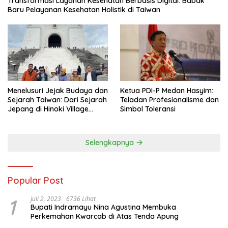
Transformasi Layanan Kesehatan Berbasis Digital: Babak
Baru Pelayanan Kesehatan Holistik di Taiwan
Menelusuri Jejak Budaya dan
Ketua PDI-P Medan Hasyim:
Sejarah Taiwan: Dari Sejarah
Teladan Profesionalisme dan
Jepang di Hinoki Village
Simbol Toleransi
hingga Mengenal Tokoh
Sejarah Chiang Kai-shek di
Memorial Hall
Selengkapnya
Popular Post
1
Juli 2, 2023
6736 Lihat
Bupati Indramayu Nina Agustina Membuka
Perkemahan Kwarcab di Atas Tenda Apung