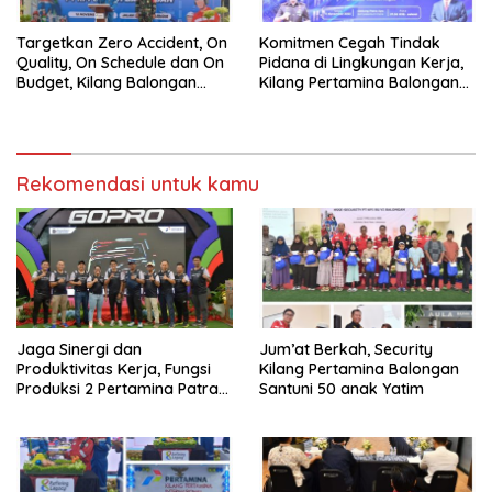
Targetkan Zero Accident, On
Komitmen Cegah Tindak
Quality, On Schedule dan On
Pidana di Lingkungan Kerja,
Budget, Kilang Balongan
Kilang Pertamina Balongan
Gelar GST
Gelar Seminar Hukum
Rekomendasi untuk kamu
Jaga Sinergi dan
Jum’at Berkah, Security
Produktivitas Kerja, Fungsi
Kilang Pertamina Balongan
Produksi 2 Pertamina Patra
Santuni 50 anak Yatim
Niaga Kilang Balongan Gelar
Olahraga Bersama