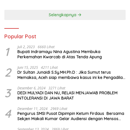
hingga Mengenal Tokoh
Sejarah Chiang Kai-shek di
Memorial Hall
Selengkapnya
Popular Post
1
Juli 2, 2023
6660 Lihat
Bupati Indramayu Nina Agustina Membuka
Perkemahan Kwarcab di Atas Tenda Apung
2
Juni 15, 2025
4211 Lihat
Dr Sultan Junaidi S.Sy.MH.Ph.D : Jika Sumut terus
Memaksa, Aceh siap membawa kasus ini ke Pengadilan
Internasional
3
Desember 6, 2024
3271 Lihat
DEDI MULYADI DAN NU, RELASI MENJAWAB PROBLEM
INTOLERANSI DI JAWA BARAT
4
Desember 11, 2024
2969 Lihat
Pengurus SMSI Pusat Dipimpin Ketum Firdaus Bersama
Sekjen Makali Kumar Gelar Audiensi dengan Mensos
Saifullah Yusuf
September 13, 2024
2869 Lihat