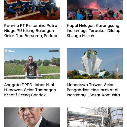
Perwira PT Pertamina Patra
Kapal Nelayan Karangsong
Niaga RU Kilang Balongan
Indramayu Terbakar Dilalap
Gelar Doa Bersama, Perkuat
Si Jago Merah
Integritas dan Keberkahan
Anggota DPRD Jabar Hilal
Mahasiswa Taiwan Gelar
Hilmawan Gelar Tantangan
Pengabdian Masyarakat di
Kreatif Eceng Gondok
Indramayu, Sasar Komunitas
Waduk Bojongsari, Sediakan
Pekerja Migran Indonesia
Hadiah Rp10 Juta dan Modal
Usaha