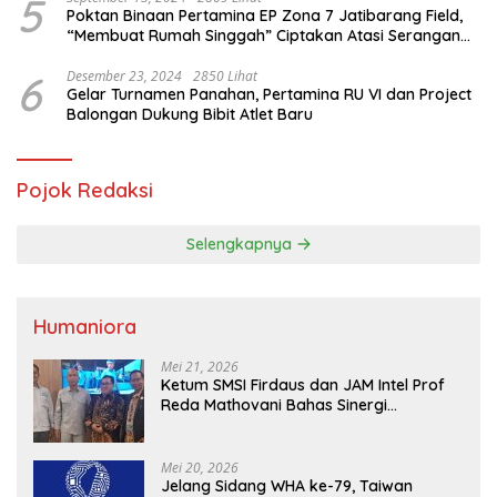
5
Poktan Binaan Pertamina EP Zona 7 Jatibarang Field,
“Membuat Rumah Singgah” Ciptakan Atasi Serangan
Hama Tikus
6
Desember 23, 2024
2850 Lihat
Gelar Turnamen Panahan, Pertamina RU VI dan Project
Balongan Dukung Bibit Atlet Baru
Pojok Redaksi
Selengkapnya
Humaniora
Mei 21, 2026
Ketum SMSI Firdaus dan JAM Intel Prof
Reda Mathovani Bahas Sinergi
Kejagung, ABPEDNAS dan SMSI
Sukseskan Jaga Desa dan Jaga Dapur
MBG, Perkuat Pengawasan Program
Mei 20, 2026
Pemerintah
Jelang Sidang WHA ke-79, Taiwan