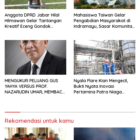
Anggota DPRD Jabar Hilal
Mahasiswa Taiwan Gelar
Hilmawan Gelar Tantangan
Pengabdian Masyarakat di
Kreatif Eceng Gondok
Indramayu, Sasar Komunitas
Waduk Bojongsari, Sediakan
Pekerja Migran Indonesia
Hadiah Rp10 Juta dan Modal
Usaha
MENGUKUR PELUANG GUS
Nyala Flare Kian Mengecil,
YAHYA VERSUS PROF.
Bukti Nyata Inovasi
NAZARUDIN UMAR, MEMBACA
Pertamina Patra Niaga
FAKTOR CAK IMIN
Kilang Balongan Dukung Net
Zero Emission 2060
Rekomendasi untuk kamu