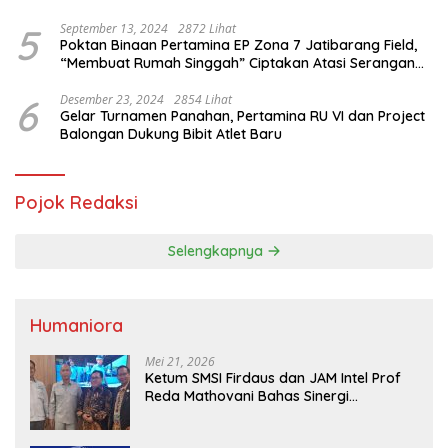
Saifullah Yusuf
5
September 13, 2024
2872 Lihat
Poktan Binaan Pertamina EP Zona 7 Jatibarang Field,
“Membuat Rumah Singgah” Ciptakan Atasi Serangan
Hama Tikus
6
Desember 23, 2024
2854 Lihat
Gelar Turnamen Panahan, Pertamina RU VI dan Project
Balongan Dukung Bibit Atlet Baru
Pojok Redaksi
Selengkapnya
Humaniora
Mei 21, 2026
Ketum SMSI Firdaus dan JAM Intel Prof
Reda Mathovani Bahas Sinergi
Kejagung, ABPEDNAS dan SMSI
Sukseskan Jaga Desa dan Jaga Dapur