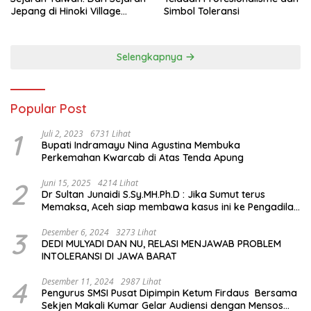
Jepang di Hinoki Village
Simbol Toleransi
hingga Mengenal Tokoh
Sejarah Chiang Kai-shek di
Memorial Hall
Selengkapnya
Popular Post
1
Juli 2, 2023
6731 Lihat
Bupati Indramayu Nina Agustina Membuka
Perkemahan Kwarcab di Atas Tenda Apung
2
Juni 15, 2025
4214 Lihat
Dr Sultan Junaidi S.Sy.MH.Ph.D : Jika Sumut terus
Memaksa, Aceh siap membawa kasus ini ke Pengadilan
Internasional
3
Desember 6, 2024
3273 Lihat
DEDI MULYADI DAN NU, RELASI MENJAWAB PROBLEM
INTOLERANSI DI JAWA BARAT
4
Desember 11, 2024
2987 Lihat
Pengurus SMSI Pusat Dipimpin Ketum Firdaus Bersama
Sekjen Makali Kumar Gelar Audiensi dengan Mensos