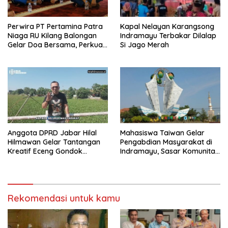
Perwira PT Pertamina Patra
Kapal Nelayan Karangsong
Niaga RU Kilang Balongan
Indramayu Terbakar Dilalap
Gelar Doa Bersama, Perkuat
Si Jago Merah
Integritas dan Keberkahan
Anggota DPRD Jabar Hilal
Mahasiswa Taiwan Gelar
Hilmawan Gelar Tantangan
Pengabdian Masyarakat di
Kreatif Eceng Gondok
Indramayu, Sasar Komunitas
Waduk Bojongsari, Sediakan
Pekerja Migran Indonesia
Hadiah Rp10 Juta dan Modal
Usaha
Rekomendasi untuk kamu