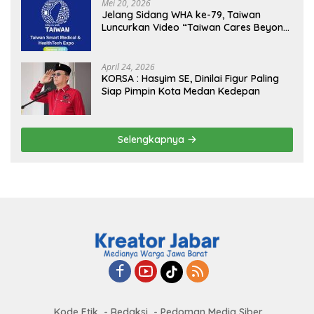
MBG, Perkuat Pengawasan Program
Mei 20, 2026
Pemerintah
Jelang Sidang WHA ke-79, Taiwan
Luncurkan Video “Taiwan Cares Beyond
Borders” Promosikan Inovasi Kesehatan
Global
April 24, 2026
KORSA : Hasyim SE, Dinilai Figur Paling
Siap Pimpin Kota Medan Kedepan
Selengkapnya
Kode Etik
Redaksi
Pedoman Media Siber