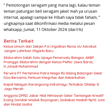
” Pemotongan seragam yang mana lagi, kalau teman
teman patungan beli seragam jaket mah ya urusan
internal, apalagi sampai ke Hibah saya tidak faham, ”
ungkapnya saat dikonfirmasi media melalui pesan
whatsapp, Jumat, 11 Oktober 2024. (dar/rls)
Berita Terkait
Ketua Umum dan Sekjen P.A.I Ingatkan Revisi UU Advokat
Jangan Lahirkan Oligarki Baru
Silaturahmi Salah Satu Upaya Pemersatu Bangsa: AKBP
Prianggo Silaturahmi dengan Ketua PWNU Jawa Barat,
H.Juhadi Muhammad
Perwira PT Pertamina Patra Niaga RU Kilang Balongan Gelar
Doa Bersama, Perkuat Integritas dan Keberkahan
Kapal Nelayan Karangsong Indramayu Terbakar Dilalap Si
Jago Merah
Anggota DPRD Jabar Hilal Hilmawan Gelar Tantangan Kreatif
Eceng Gondok Waduk Bojongsari, Sediakan Hadiah Rp10 Juta
dan Modal Usaha