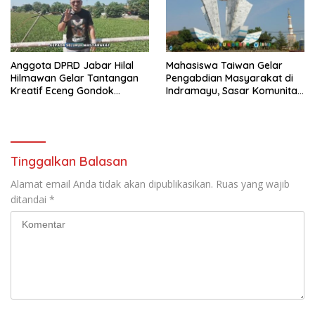
Anggota DPRD Jabar Hilal
Mahasiswa Taiwan Gelar
Hilmawan Gelar Tantangan
Pengabdian Masyarakat di
Kreatif Eceng Gondok
Indramayu, Sasar Komunitas
Waduk Bojongsari, Sediakan
Pekerja Migran Indonesia
Hadiah Rp10 Juta dan Modal
Usaha
Tinggalkan Balasan
Alamat email Anda tidak akan dipublikasikan.
Ruas yang wajib
ditandai
*