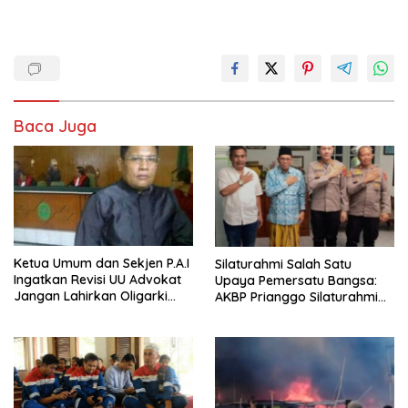
Baca Juga
Ketua Umum dan Sekjen P.A.I
Silaturahmi Salah Satu
Ingatkan Revisi UU Advokat
Upaya Pemersatu Bangsa:
Jangan Lahirkan Oligarki
AKBP Prianggo Silaturahmi
Baru
dengan Ketua PWNU Jawa
Barat, H.Juhadi Muhammad