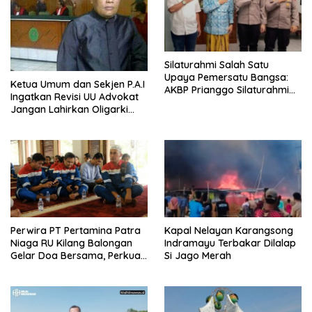
Silaturahmi Salah Satu
Upaya Pemersatu Bangsa:
Ketua Umum dan Sekjen P.A.I
AKBP Prianggo Silaturahmi
Ingatkan Revisi UU Advokat
dengan Ketua PWNU Jawa
Jangan Lahirkan Oligarki
Barat, H.Juhadi Muhammad
Baru
Perwira PT Pertamina Patra
Kapal Nelayan Karangsong
Niaga RU Kilang Balongan
Indramayu Terbakar Dilalap
Gelar Doa Bersama, Perkuat
Si Jago Merah
Integritas dan Keberkahan