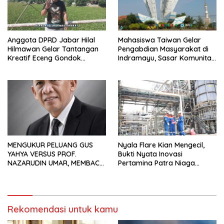
Anggota DPRD Jabar Hilal
Mahasiswa Taiwan Gelar
Hilmawan Gelar Tantangan
Pengabdian Masyarakat di
Kreatif Eceng Gondok
Indramayu, Sasar Komunitas
Waduk Bojongsari, Sediakan
Pekerja Migran Indonesia
Hadiah Rp10 Juta dan Modal
Usaha
MENGUKUR PELUANG GUS
Nyala Flare Kian Mengecil,
YAHYA VERSUS PROF.
Bukti Nyata Inovasi
NAZARUDIN UMAR, MEMBACA
Pertamina Patra Niaga
FAKTOR CAK IMIN
Kilang Balongan Dukung Net
Zero Emission 2060
Rekomendasi untuk kamu