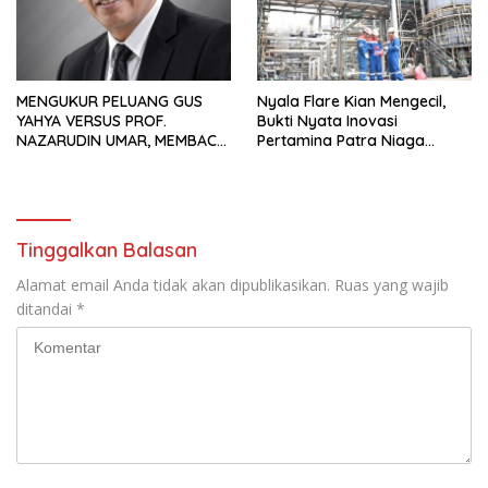
MENGUKUR PELUANG GUS
Nyala Flare Kian Mengecil,
YAHYA VERSUS PROF.
Bukti Nyata Inovasi
NAZARUDIN UMAR, MEMBACA
Pertamina Patra Niaga
FAKTOR CAK IMIN
Kilang Balongan Dukung Net
Zero Emission 2060
Tinggalkan Balasan
Alamat email Anda tidak akan dipublikasikan.
Ruas yang wajib
ditandai
*