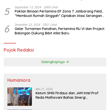
Saifullah Yusuf
5
September 13, 2024
2869 Lihat
Poktan Binaan Pertamina EP Zona 7 Jatibarang Field,
“Membuat Rumah Singgah” Ciptakan Atasi Serangan
Hama Tikus
6
Desember 23, 2024
2851 Lihat
Gelar Turnamen Panahan, Pertamina RU VI dan Project
Balongan Dukung Bibit Atlet Baru
Pojok Redaksi
Selengkapnya
Humaniora
Mei 21, 2026
Ketum SMSI Firdaus dan JAM Intel Prof
Reda Mathovani Bahas Sinergi
Kejagung, ABPEDNAS dan SMSI
Sukseskan Jaga Desa dan Jaga Dapur