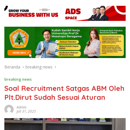
Beranda
breaking news
breaking news
Soal Recruitment Satgas ABM Oleh
Plt.Dirut Sudah Sesuai Aturan
Admin
Juli 31, 2025