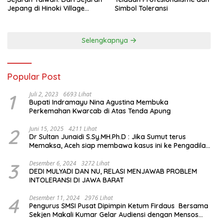
Jepang di Hinoki Village
Simbol Toleransi
hingga Mengenal Tokoh
Sejarah Chiang Kai-shek di
Memorial Hall
Selengkapnya
Popular Post
1
Juli 2, 2023
6693 Lihat
Bupati Indramayu Nina Agustina Membuka
Perkemahan Kwarcab di Atas Tenda Apung
2
Juni 15, 2025
4211 Lihat
Dr Sultan Junaidi S.Sy.MH.Ph.D : Jika Sumut terus
Memaksa, Aceh siap membawa kasus ini ke Pengadilan
Internasional
3
Desember 6, 2024
3272 Lihat
DEDI MULYADI DAN NU, RELASI MENJAWAB PROBLEM
INTOLERANSI DI JAWA BARAT
4
Desember 11, 2024
2976 Lihat
Pengurus SMSI Pusat Dipimpin Ketum Firdaus Bersama
Sekjen Makali Kumar Gelar Audiensi dengan Mensos