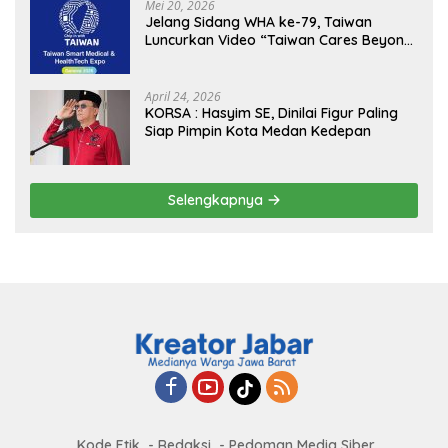
MBG, Perkuat Pengawasan Program
Mei 20, 2026
Pemerintah
Jelang Sidang WHA ke-79, Taiwan
Luncurkan Video “Taiwan Cares Beyond
Borders” Promosikan Inovasi Kesehatan
Global
April 24, 2026
KORSA : Hasyim SE, Dinilai Figur Paling
Siap Pimpin Kota Medan Kedepan
Selengkapnya
Kode Etik
Redaksi
Pedoman Media Siber