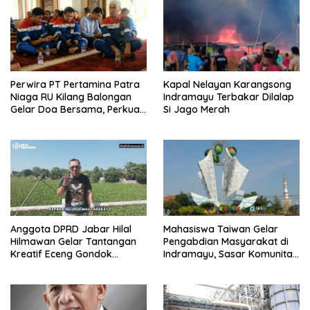
Perwira PT Pertamina Patra
Kapal Nelayan Karangsong
Niaga RU Kilang Balongan
Indramayu Terbakar Dilalap
Gelar Doa Bersama, Perkuat
Si Jago Merah
Integritas dan Keberkahan
Anggota DPRD Jabar Hilal
Mahasiswa Taiwan Gelar
Hilmawan Gelar Tantangan
Pengabdian Masyarakat di
Kreatif Eceng Gondok
Indramayu, Sasar Komunitas
Waduk Bojongsari, Sediakan
Pekerja Migran Indonesia
Hadiah Rp10 Juta dan Modal
Usaha