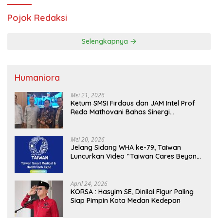
Pojok Redaksi
Selengkapnya
Humaniora
Mei 21, 2026
Ketum SMSI Firdaus dan JAM Intel Prof
Reda Mathovani Bahas Sinergi
Kejagung, ABPEDNAS dan SMSI
Sukseskan Jaga Desa dan Jaga Dapur
MBG, Perkuat Pengawasan Program
Mei 20, 2026
Pemerintah
Jelang Sidang WHA ke-79, Taiwan
Luncurkan Video “Taiwan Cares Beyond
Borders” Promosikan Inovasi Kesehatan
Global
April 24, 2026
KORSA : Hasyim SE, Dinilai Figur Paling
Siap Pimpin Kota Medan Kedepan