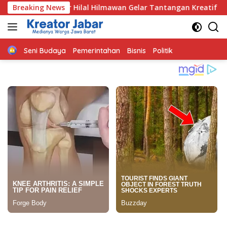
Langsung
bar Hilal Hilmawan Gelar Tantangan Kreatif Eceng Gondok Wad
Breaking News
ke
konten
Home
Seni Budaya
Pemerintahan
Bisnis
Politik