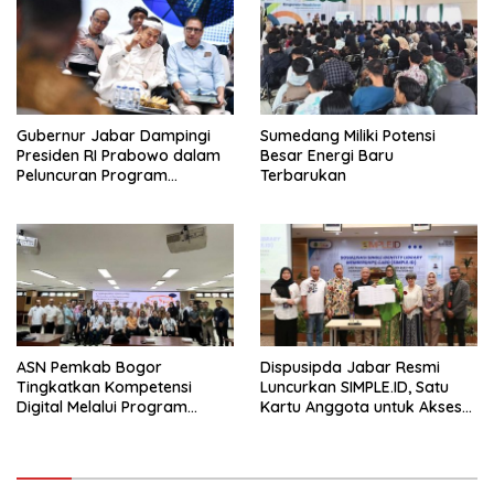
Gubernur Jabar Dampingi
Sumedang Miliki Potensi
Presiden RI Prabowo dalam
Besar Energi Baru
Peluncuran Program
Terbarukan
Digitalisasi Pembelajaran
ASN Pemkab Bogor
Dispusipda Jabar Resmi
Tingkatkan Kompetensi
Luncurkan SIMPLE.ID, Satu
Digital Melalui Program
Kartu Anggota untuk Akses
Bogor Corporate University
Layanan Perpustakaan se-
Jawa Barat hingga Nasional