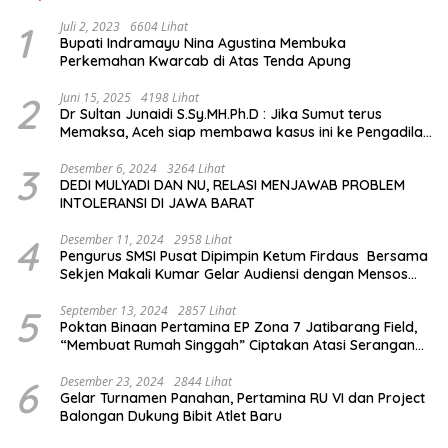
1
Juli 2, 2023
6604 Lihat
Bupati Indramayu Nina Agustina Membuka
Perkemahan Kwarcab di Atas Tenda Apung
2
Juni 15, 2025
4198 Lihat
Dr Sultan Junaidi S.Sy.MH.Ph.D : Jika Sumut terus
Memaksa, Aceh siap membawa kasus ini ke Pengadilan
Internasional
3
Desember 6, 2024
3264 Lihat
DEDI MULYADI DAN NU, RELASI MENJAWAB PROBLEM
INTOLERANSI DI JAWA BARAT
4
Desember 11, 2024
2958 Lihat
Pengurus SMSI Pusat Dipimpin Ketum Firdaus Bersama
Sekjen Makali Kumar Gelar Audiensi dengan Mensos
Saifullah Yusuf
5
September 13, 2024
2857 Lihat
Poktan Binaan Pertamina EP Zona 7 Jatibarang Field,
“Membuat Rumah Singgah” Ciptakan Atasi Serangan
Hama Tikus
6
Desember 23, 2024
2844 Lihat
Gelar Turnamen Panahan, Pertamina RU VI dan Project
Balongan Dukung Bibit Atlet Baru