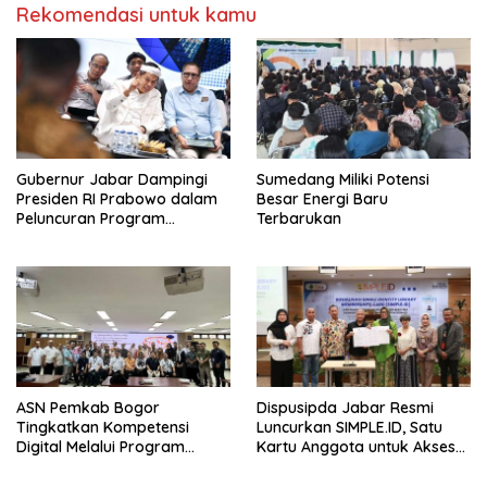
Rekomendasi untuk kamu
Gubernur Jabar Dampingi
Sumedang Miliki Potensi
Presiden RI Prabowo dalam
Besar Energi Baru
Peluncuran Program
Terbarukan
Digitalisasi Pembelajaran
ASN Pemkab Bogor
Dispusipda Jabar Resmi
Tingkatkan Kompetensi
Luncurkan SIMPLE.ID, Satu
Digital Melalui Program
Kartu Anggota untuk Akses
Bogor Corporate University
Layanan Perpustakaan se-
Jawa Barat hingga Nasional