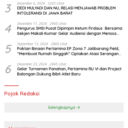
3
Desember 6, 2024
3265 Lihat
DEDI MULYADI DAN NU, RELASI MENJAWAB PROBLEM
INTOLERANSI DI JAWA BARAT
4
Desember 11, 2024
2960 Lihat
Pengurus SMSI Pusat Dipimpin Ketum Firdaus Bersama
Sekjen Makali Kumar Gelar Audiensi dengan Mensos
Saifullah Yusuf
5
September 13, 2024
2860 Lihat
Poktan Binaan Pertamina EP Zona 7 Jatibarang Field,
“Membuat Rumah Singgah” Ciptakan Atasi Serangan
Hama Tikus
6
Desember 23, 2024
2845 Lihat
Gelar Turnamen Panahan, Pertamina RU VI dan Project
Balongan Dukung Bibit Atlet Baru
Pojok Redaksi
Selengkapnya