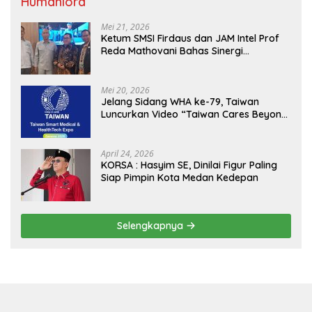
Humaniora
Mei 21, 2026
Ketum SMSI Firdaus dan JAM Intel Prof
Reda Mathovani Bahas Sinergi
Kejagung, ABPEDNAS dan SMSI
Sukseskan Jaga Desa dan Jaga Dapur
MBG, Perkuat Pengawasan Program
Mei 20, 2026
Pemerintah
Jelang Sidang WHA ke-79, Taiwan
Luncurkan Video “Taiwan Cares Beyond
Borders” Promosikan Inovasi Kesehatan
Global
April 24, 2026
KORSA : Hasyim SE, Dinilai Figur Paling
Siap Pimpin Kota Medan Kedepan
Selengkapnya