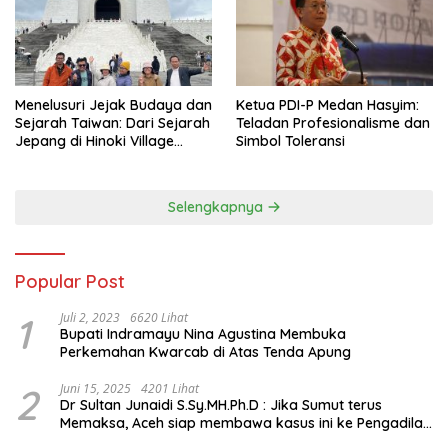
Menelusuri Jejak Budaya dan
Ketua PDI-P Medan Hasyim:
Sejarah Taiwan: Dari Sejarah
Teladan Profesionalisme dan
Jepang di Hinoki Village
Simbol Toleransi
hingga Mengenal Tokoh
Sejarah Chiang Kai-shek di
Memorial Hall
Selengkapnya
Popular Post
1
Juli 2, 2023
6620 Lihat
Bupati Indramayu Nina Agustina Membuka
Perkemahan Kwarcab di Atas Tenda Apung
2
Juni 15, 2025
4201 Lihat
Dr Sultan Junaidi S.Sy.MH.Ph.D : Jika Sumut terus
Memaksa, Aceh siap membawa kasus ini ke Pengadilan
Internasional