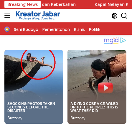
Langsung
tas dan Keberkahan
Breaking News
Kapal Nelayan Karangsong Indramay
ke
konten
Home
Seni Budaya
Pemerintahan
Bisnis
Politik