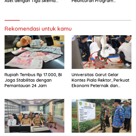
Aset dengan Tiga Skema
Peluncuran Program
Investasi Baru
Digitalisasi Pembelajaran
Rekomendasi untuk kamu
Rupiah Tembus Rp 17.000, BI
Universitas Garut Gelar
Jaga Stabilitas dengan
Kontes Piala Rektor, Perkuat
Pemantauan 24 Jam
Ekonomi Peternak dan
Pelestarian Domba Garut