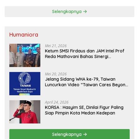
Selengkapnya
Humaniora
Mei 21, 2026
Ketum SMSI Firdaus dan JAM Intel Prof
Reda Mathovani Bahas Sinergi
Kejagung, ABPEDNAS dan SMSI
Sukseskan Jaga Desa dan Jaga Dapur
MBG, Perkuat Pengawasan Program
Mei 20, 2026
Pemerintah
Jelang Sidang WHA ke-79, Taiwan
Luncurkan Video “Taiwan Cares Beyond
Borders” Promosikan Inovasi Kesehatan
Global
April 24, 2026
KORSA : Hasyim SE, Dinilai Figur Paling
Siap Pimpin Kota Medan Kedepan
Selengkapnya