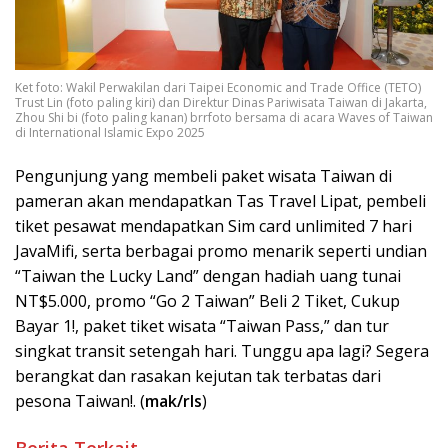
Ket foto: Wakil Perwakilan dari Taipei Economic and Trade Office (TETO)
Trust Lin (foto paling kiri) dan Direktur Dinas Pariwisata Taiwan di Jakarta,
Zhou Shi bi (foto paling kanan) brrfoto bersama di acara Waves of Taiwan
di International Islamic Expo 2025
Pengunjung yang membeli paket wisata Taiwan di
pameran akan mendapatkan Tas Travel Lipat, pembeli
tiket pesawat mendapatkan Sim card unlimited 7 hari
JavaMifi, serta berbagai promo menarik seperti undian
“Taiwan the Lucky Land” dengan hadiah uang tunai
NT$5.000, promo “Go 2 Taiwan” Beli 2 Tiket, Cukup
Bayar 1!, paket tiket wisata “Taiwan Pass,” dan tur
singkat transit setengah hari. Tunggu apa lagi? Segera
berangkat dan rasakan kejutan tak terbatas dari
pesona Taiwan!. (
mak/rls
)
Berita Terkait