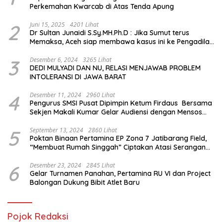
Perkemahan Kwarcab di Atas Tenda Apung
2
Juni 15, 2025
4201 Lihat
Dr Sultan Junaidi S.Sy.MH.Ph.D : Jika Sumut terus
Memaksa, Aceh siap membawa kasus ini ke Pengadilan
Internasional
3
Desember 6, 2024
3265 Lihat
DEDI MULYADI DAN NU, RELASI MENJAWAB PROBLEM
INTOLERANSI DI JAWA BARAT
4
Desember 11, 2024
2960 Lihat
Pengurus SMSI Pusat Dipimpin Ketum Firdaus Bersama
Sekjen Makali Kumar Gelar Audiensi dengan Mensos
Saifullah Yusuf
5
September 13, 2024
2860 Lihat
Poktan Binaan Pertamina EP Zona 7 Jatibarang Field,
“Membuat Rumah Singgah” Ciptakan Atasi Serangan
Hama Tikus
6
Desember 23, 2024
2845 Lihat
Gelar Turnamen Panahan, Pertamina RU VI dan Project
Balongan Dukung Bibit Atlet Baru
Pojok Redaksi