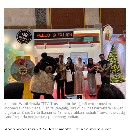
Ket foto: Wakil Kepala TETO Trust Lin (kiri ke-1), Influencer muslim
Indonesia Indah Nada Puspita (tengah), Direktur Dinas Pariwisata Taiwan
di Jakarta, Zhou Shi-bi (kanan ke-1) menyerahkan hadiah “Taiwan the Lucky
Land” kepada pengunjung pemenang undian.
Pada Februari 2023, Pariwisata Taiwan membuka