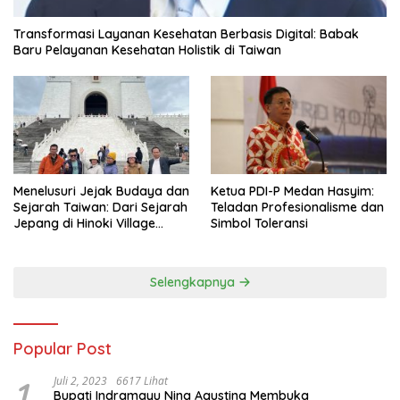
Transformasi Layanan Kesehatan Berbasis Digital: Babak
Baru Pelayanan Kesehatan Holistik di Taiwan
Menelusuri Jejak Budaya dan
Ketua PDI-P Medan Hasyim:
Sejarah Taiwan: Dari Sejarah
Teladan Profesionalisme dan
Jepang di Hinoki Village
Simbol Toleransi
hingga Mengenal Tokoh
Sejarah Chiang Kai-shek di
Memorial Hall
Selengkapnya
Popular Post
1
Juli 2, 2023
6617 Lihat
Bupati Indramayu Nina Agustina Membuka