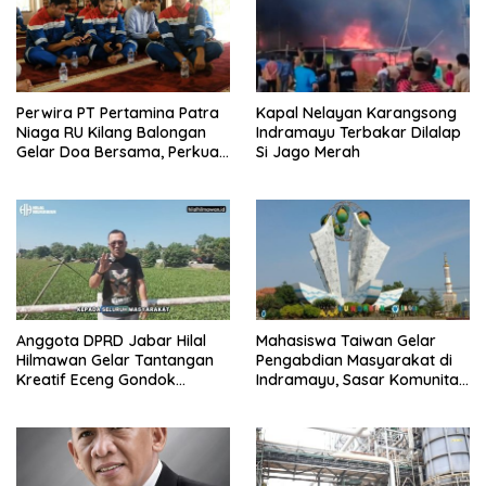
Perwira PT Pertamina Patra
Kapal Nelayan Karangsong
Niaga RU Kilang Balongan
Indramayu Terbakar Dilalap
Gelar Doa Bersama, Perkuat
Si Jago Merah
Integritas dan Keberkahan
Anggota DPRD Jabar Hilal
Mahasiswa Taiwan Gelar
Hilmawan Gelar Tantangan
Pengabdian Masyarakat di
Kreatif Eceng Gondok
Indramayu, Sasar Komunitas
Waduk Bojongsari, Sediakan
Pekerja Migran Indonesia
Hadiah Rp10 Juta dan Modal
Usaha