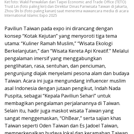
Ket foto: Wakil Perwakilan dari Taipei Economic and Trade Office (TETO)
Trust Lin (foto paling kiri) dan Direktur Dinas Pariwisata Taiwan di Jakarta,
Zhou Shi bi (foto paling kanan) saat menerima wawancara media di acara
International Islamic Expo 2025
Paviliun Taiwan pada expo ini dirancang dengan
konsep “Kotak Kejutan” yang menyoroti tiga tema
utama: “Kuliner Ramah Muslim,” “Wisata Ekologi
Berkelanjutan,” dan “Wisata Kereta Api Kreatif.” Melalui
pengalaman imersif yang menggabungkan
penglihatan, rasa, sentuhan, dan penciuman,
pengunjung diajak menyelami pesona alam dan budaya
Taiwan. Acara ini juga mengundang influencer muslim
asal Indonesia dengan jutaan pengikut, Indah Nada
Puspita, sebagai “Kepala Paviliun Sehari” untuk
membagikan pengalaman perjalanannya di Taiwan.
Selain itu, hadir juga maskot wisata Taiwan yang
sangat menggemaskan, “OhBear,” serta sajian khas
Taiwan seperti Oden Taiwan dan Es Jadoel Taiwan,
memperkenalkan budaya lokal dan keramahan Taiwan