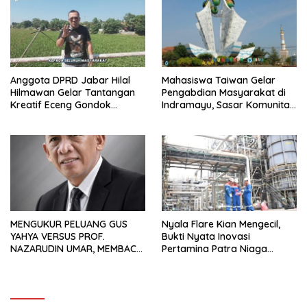
Anggota DPRD Jabar Hilal
Mahasiswa Taiwan Gelar
Hilmawan Gelar Tantangan
Pengabdian Masyarakat di
Kreatif Eceng Gondok
Indramayu, Sasar Komunitas
Waduk Bojongsari, Sediakan
Pekerja Migran Indonesia
Hadiah Rp10 Juta dan Modal
Usaha
MENGUKUR PELUANG GUS
Nyala Flare Kian Mengecil,
YAHYA VERSUS PROF.
Bukti Nyata Inovasi
NAZARUDIN UMAR, MEMBACA
Pertamina Patra Niaga
FAKTOR CAK IMIN
Kilang Balongan Dukung Net
Zero Emission 2060