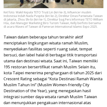
Ket foto: Wakil Kepala TETO Trust Lin (kiri ke-3), Influencer muslim
Indonesia Indah Nada Puspita (kiri ke-2), Direktur Dinas Pariwisata Taiwan
di Jakarta, Zhou Shi-bi (kiri ke-1), Direktur bag.Pers Informasi TETO William
Hsu, dan Manager Marketing Biro Turism Taiwan, Kelly berfoto bersama
di acara Waves of Taiwan di Pameran International Islamic Expo 2025.
Taiwan dalam beberapa tahun terakhir aktif
menciptakan lingkungan wisata ramah Muslim,
menyediakan fasilitas seperti ruang salat, tempat
bersuci, dan label halal di berbagai titik transportasi
utama dan destinasi wisata. Saat ini, Taiwan memiliki
195 restoran bersertifikat ramah Muslim. Selain itu,
kota Taipei menerima penghargaan di tahun 2025 dari
Crescent Rating sebagai “Kota Destinasi Ramah Wanita
Muslim Tahun Ini” (Muslim Women-friendly City
Destination of the Year), yang menegaskan hasil
integrasi sumber daya wisata ramah Muslim Taiwan
dan menunjukkan pengakuan internasional atas