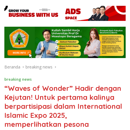
Beranda
breaking news
breaking news
“Waves of Wonder” Hadir dengan
Kejutan! Untuk pertama kalinya
berpartisipasi dalam International
Islamic Expo 2025,
memperlihatkan pesona