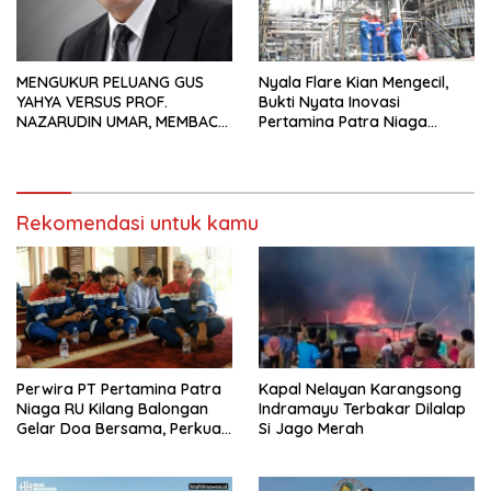
MENGUKUR PELUANG GUS
Nyala Flare Kian Mengecil,
YAHYA VERSUS PROF.
Bukti Nyata Inovasi
NAZARUDIN UMAR, MEMBACA
Pertamina Patra Niaga
FAKTOR CAK IMIN
Kilang Balongan Dukung Net
Zero Emission 2060
Rekomendasi untuk kamu
Perwira PT Pertamina Patra
Kapal Nelayan Karangsong
Niaga RU Kilang Balongan
Indramayu Terbakar Dilalap
Gelar Doa Bersama, Perkuat
Si Jago Merah
Integritas dan Keberkahan