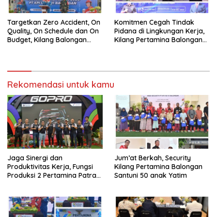
Targetkan Zero Accident, On
Komitmen Cegah Tindak
Quality, On Schedule dan On
Pidana di Lingkungan Kerja,
Budget, Kilang Balongan
Kilang Pertamina Balongan
Gelar GST
Gelar Seminar Hukum
Rekomendasi untuk kamu
Jaga Sinergi dan
Jum’at Berkah, Security
Produktivitas Kerja, Fungsi
Kilang Pertamina Balongan
Produksi 2 Pertamina Patra
Santuni 50 anak Yatim
Niaga Kilang Balongan Gelar
Olahraga Bersama