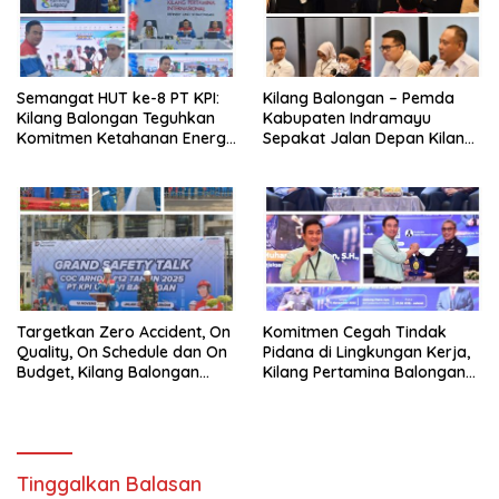
Semangat HUT ke-8 PT KPI:
Kilang Balongan – Pemda
Kilang Balongan Teguhkan
Kabupaten Indramayu
Komitmen Ketahanan Energi
Sepakat Jalan Depan Kilang
dan Berbagi Bersama
Balongan Segera Ditutup,
Penyandang Disabilitas dan
Lalin Dialihkan ke Jalan
Yayasan Pendidikan
Sukaurip-Sukareja
Targetkan Zero Accident, On
Komitmen Cegah Tindak
Quality, On Schedule dan On
Pidana di Lingkungan Kerja,
Budget, Kilang Balongan
Kilang Pertamina Balongan
Gelar GST
Gelar Seminar Hukum
Tinggalkan Balasan