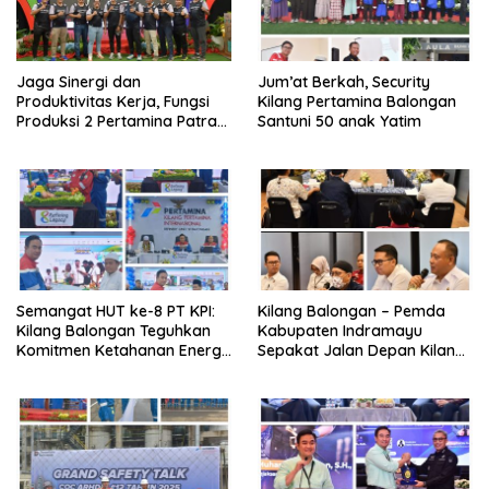
Jaga Sinergi dan
Jum’at Berkah, Security
Produktivitas Kerja, Fungsi
Kilang Pertamina Balongan
Produksi 2 Pertamina Patra
Santuni 50 anak Yatim
Niaga Kilang Balongan Gelar
Olahraga Bersama
Semangat HUT ke-8 PT KPI:
Kilang Balongan – Pemda
Kilang Balongan Teguhkan
Kabupaten Indramayu
Komitmen Ketahanan Energi
Sepakat Jalan Depan Kilang
dan Berbagi Bersama
Balongan Segera Ditutup,
Penyandang Disabilitas dan
Lalin Dialihkan ke Jalan
Yayasan Pendidikan
Sukaurip-Sukareja