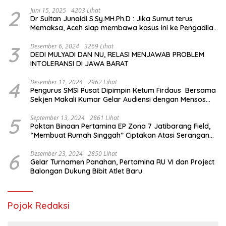
2
Juni 15, 2025
4203 Lihat
Dr Sultan Junaidi S.Sy.MH.Ph.D : Jika Sumut terus
Memaksa, Aceh siap membawa kasus ini ke Pengadilan
Internasional
3
Desember 6, 2024
3269 Lihat
DEDI MULYADI DAN NU, RELASI MENJAWAB PROBLEM
INTOLERANSI DI JAWA BARAT
4
Desember 11, 2024
2962 Lihat
Pengurus SMSI Pusat Dipimpin Ketum Firdaus Bersama
Sekjen Makali Kumar Gelar Audiensi dengan Mensos
Saifullah Yusuf
5
September 13, 2024
2861 Lihat
Poktan Binaan Pertamina EP Zona 7 Jatibarang Field,
“Membuat Rumah Singgah” Ciptakan Atasi Serangan
Hama Tikus
6
Desember 23, 2024
2850 Lihat
Gelar Turnamen Panahan, Pertamina RU VI dan Project
Balongan Dukung Bibit Atlet Baru
Pojok Redaksi