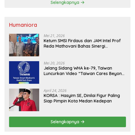
Selengkapnya
Humaniora
Mei 21, 2026
Ketum SMSI Firdaus dan JAM Intel Prof
Reda Mathovani Bahas Sinergi
Kejagung, ABPEDNAS dan SMSI
Sukseskan Jaga Desa dan Jaga Dapur
MBG, Perkuat Pengawasan Program
Mei 20, 2026
Pemerintah
Jelang Sidang WHA ke-79, Taiwan
Luncurkan Video “Taiwan Cares Beyond
Borders” Promosikan Inovasi Kesehatan
Global
April 24, 2026
KORSA : Hasyim SE, Dinilai Figur Paling
Siap Pimpin Kota Medan Kedepan
Selengkapnya