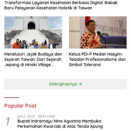
Transformasi Layanan Kesehatan Berbasis Digital: Babak
Baru Pelayanan Kesehatan Holistik di Taiwan
Menelusuri Jejak Budaya dan
Ketua PDI-P Medan Hasyim:
Sejarah Taiwan: Dari Sejarah
Teladan Profesionalisme dan
Jepang di Hinoki Village
Simbol Toleransi
hingga Mengenal Tokoh
Sejarah Chiang Kai-shek di
Memorial Hall
Selengkapnya
Popular Post
1
Juli 2, 2023
6641 Lihat
Bupati Indramayu Nina Agustina Membuka
Perkemahan Kwarcab di Atas Tenda Apung