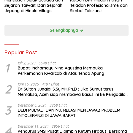
Menelusuri Jejak Budaya dan
Ketua PDI-P Medan Hasyim:
Sejarah Taiwan: Dari Sejarah
Teladan Profesionalisme dan
Jepang di Hinoki Village
Simbol Toleransi
hingga Mengenal Tokoh
Sejarah Chiang Kai-shek di
Memorial Hall
Selengkapnya
Popular Post
1
Juli 2, 2023
6548 Lihat
Bupati Indramayu Nina Agustina Membuka
Perkemahan Kwarcab di Atas Tenda Apung
2
Juni 15, 2025
4191 Lihat
Dr Sultan Junaidi S.Sy.MH.Ph.D : Jika Sumut terus
Memaksa, Aceh siap membawa kasus ini ke Pengadilan
Internasional
3
Desember 6, 2024
3258 Lihat
DEDI MULYADI DAN NU, RELASI MENJAWAB PROBLEM
INTOLERANSI DI JAWA BARAT
4
Desember 11, 2024
2956 Lihat
Pengurus SMSI Pusat Dipimpin Ketum Firdaus Bersama