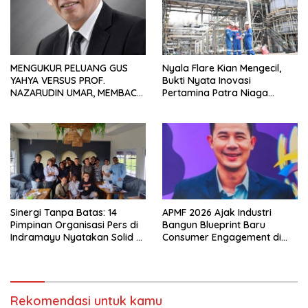
MENGUKUR PELUANG GUS
Nyala Flare Kian Mengecil,
YAHYA VERSUS PROF.
Bukti Nyata Inovasi
NAZARUDIN UMAR, MEMBACA
Pertamina Patra Niaga
FAKTOR CAK IMIN
Kilang Balongan Dukung Net
Zero Emission 2060
Sinergi Tanpa Batas: 14
APMF 2026 Ajak Industri
Pimpinan Organisasi Pers di
Bangun Blueprint Baru
Indramayu Nyatakan Solid di
Consumer Engagement di
Bawah FKJI
Tengah Perkembangan
Teknologi dan Perubahan
Perilaku Konsumen
Rekomendasi untuk kamu