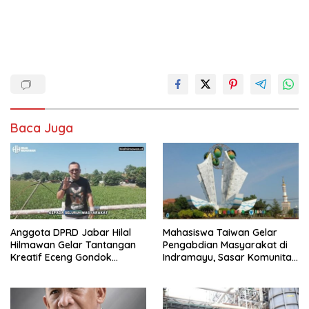
Baca Juga
Anggota DPRD Jabar Hilal
Mahasiswa Taiwan Gelar
Hilmawan Gelar Tantangan
Pengabdian Masyarakat di
Kreatif Eceng Gondok
Indramayu, Sasar Komunitas
Waduk Bojongsari, Sediakan
Pekerja Migran Indonesia
Hadiah Rp10 Juta dan Modal
Usaha