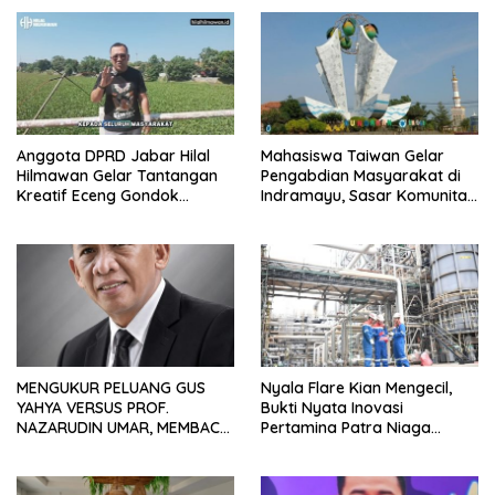
Anggota DPRD Jabar Hilal
Mahasiswa Taiwan Gelar
Hilmawan Gelar Tantangan
Pengabdian Masyarakat di
Kreatif Eceng Gondok
Indramayu, Sasar Komunitas
Waduk Bojongsari, Sediakan
Pekerja Migran Indonesia
Hadiah Rp10 Juta dan Modal
Usaha
MENGUKUR PELUANG GUS
Nyala Flare Kian Mengecil,
YAHYA VERSUS PROF.
Bukti Nyata Inovasi
NAZARUDIN UMAR, MEMBACA
Pertamina Patra Niaga
FAKTOR CAK IMIN
Kilang Balongan Dukung Net
Zero Emission 2060