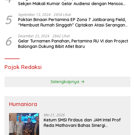
Sekjen Makali Kumar Gelar Audiensi dengan Mensos
Saifullah Yusuf
5
September 13, 2024
2854 Lihat
Poktan Binaan Pertamina EP Zona 7 Jatibarang Field,
“Membuat Rumah Singgah” Ciptakan Atasi Serangan
Hama Tikus
6
Desember 23, 2024
2842 Lihat
Gelar Turnamen Panahan, Pertamina RU VI dan Project
Balongan Dukung Bibit Atlet Baru
Pojok Redaksi
Selengkapnya
Humaniora
Mei 21, 2026
Ketum SMSI Firdaus dan JAM Intel Prof
Reda Mathovani Bahas Sinergi
Kejagung, ABPEDNAS dan SMSI