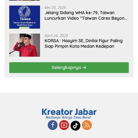
Sukseskan Jaga Desa dan Jaga Dapur
MBG, Perkuat Pengawasan Program
Mei 20, 2026
Pemerintah
Jelang Sidang WHA ke-79, Taiwan
Luncurkan Video “Taiwan Cares Beyond
Borders” Promosikan Inovasi Kesehatan
Global
April 24, 2026
KORSA : Hasyim SE, Dinilai Figur Paling
Siap Pimpin Kota Medan Kedepan
Selengkapnya