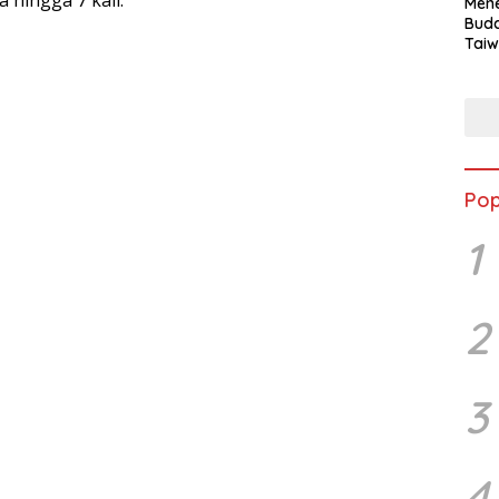
 hingga 7 kali.
Mene
Buda
Taiw
Jepa
Vill
Men
Seja
shek
Pop
1
2
3
4