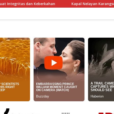
han
Kapal Nelayan Karangsong Indramayu Terbakar Dil