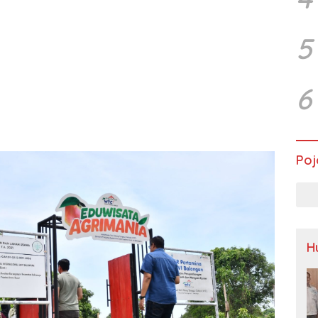
5
6
Poj
H