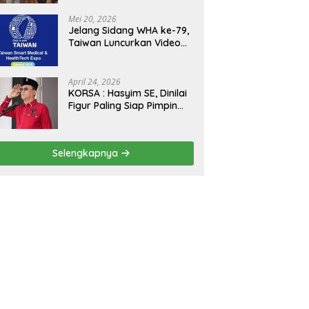
Kejagung, ABPEDNAS dan
SMSI Sukseskan Jaga
Mei 20, 2026
Desa dan Jaga Dapur
Jelang Sidang WHA ke-79,
MBG, Perkuat Pengawasan
Taiwan Luncurkan Video
Program Pemerintah
“Taiwan Cares Beyond
Borders” Promosikan
Inovasi Kesehatan Global
April 24, 2026
KORSA : Hasyim SE, Dinilai
Figur Paling Siap Pimpin
Kota Medan Kedepan
Selengkapnya