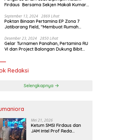
Firdaus Bersama Sekjen Makali Kumar
Gelar Audiensi dengan Mensos Saifullah
Yusuf
September 13, 2024
2869 Lihat
Poktan Binaan Pertamina EP Zona 7
Jatibarang Field, “Membuat Rumah
Singgah” Ciptakan Atasi Serangan Hama
Tikus
Desember 23, 2024
2850 Lihat
Gelar Turnamen Panahan, Pertamina RU
VI dan Project Balongan Dukung Bibit
Atlet Baru
ok Redaksi
Selengkapnya
umaniora
Mei 21, 2026
Ketum SMSI Firdaus dan
JAM Intel Prof Reda
Mathovani Bahas Sinergi