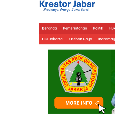
Beranda
Pemerintahan
Politik
Hu
DKI Jakarta
Cirebon Raya
Indramay