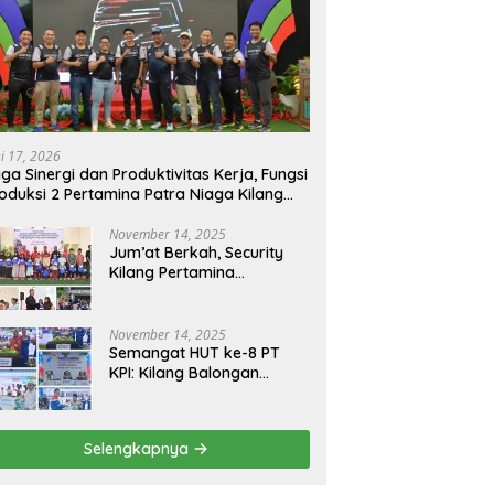
ni 17, 2026
ga Sinergi dan Produktivitas Kerja, Fungsi
oduksi 2 Pertamina Patra Niaga Kilang
longan Gelar Olahraga Bersama
November 14, 2025
Jum’at Berkah, Security
Kilang Pertamina
Balongan Santuni 50 anak
Yatim
November 14, 2025
Semangat HUT ke-8 PT
KPI: Kilang Balongan
Teguhkan Komitmen
Ketahanan Energi dan
Berbagi Bersama
Selengkapnya
Penyandang Disabilitas
dan Yayasan Pendidikan