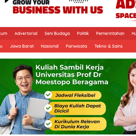
kum
Advertorial
Seni Budaya
Politik
Pemerintahan
H
u
Jawa Barat
Nasional
Pariwisata
Tekno & Sains