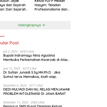
lusuri Jejak
Ketua PDI-P Medan
ya dan Sejarah
Hasyim: Teladan
an: Dari Sejarah
Profesionalisme dan
ng di Hinoki
Simbol Toleransi
age hingga
genal Tokoh
Selengkapnya
rah Chiang Kai-
 di Memorial Hall
ular Post
Juli 2, 2023
6650 Lihat
Bupati Indramayu Nina Agustina
Membuka Perkemahan Kwarcab di Atas
Tenda Apung
Juni 15, 2025
4210 Lihat
Dr Sultan Junaidi S.Sy.MH.Ph.D : Jika
Sumut terus Memaksa, Aceh siap
membawa kasus ini ke Pengadilan
Internasional
Desember 6, 2024
3271 Lihat
DEDI MULYADI DAN NU, RELASI MENJAWAB
PROBLEM INTOLERANSI DI JAWA BARAT
Desember 11, 2024
2969 Lihat
Pengurus SMSI Pusat Dipimpin Ketum