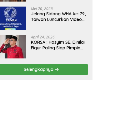
Kejagung, ABPEDNAS dan
SMSI Sukseskan Jaga
Mei 20, 2026
Desa dan Jaga Dapur
Jelang Sidang WHA ke-79,
MBG, Perkuat Pengawasan
Taiwan Luncurkan Video
Program Pemerintah
“Taiwan Cares Beyond
Borders” Promosikan
Inovasi Kesehatan Global
April 24, 2026
KORSA : Hasyim SE, Dinilai
Figur Paling Siap Pimpin
Kota Medan Kedepan
Selengkapnya