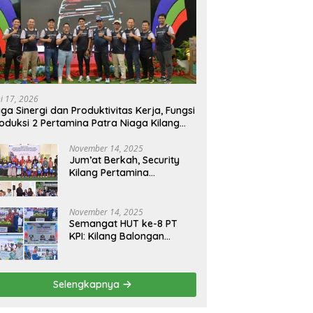
ni 17, 2026
ga Sinergi dan Produktivitas Kerja, Fungsi
oduksi 2 Pertamina Patra Niaga Kilang
longan Gelar Olahraga Bersama
November 14, 2025
Jum’at Berkah, Security
Kilang Pertamina
Balongan Santuni 50 anak
Yatim
November 14, 2025
Semangat HUT ke-8 PT
KPI: Kilang Balongan
Teguhkan Komitmen
Ketahanan Energi dan
Berbagi Bersama
Selengkapnya
Penyandang Disabilitas
dan Yayasan Pendidikan