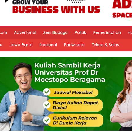
kum
Advertorial
Seni Budaya
Politik
Pemerintahan
H
u
Jawa Barat
Nasional
Pariwisata
Tekno & Sains