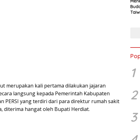
Mene
Buda
Taiw
Jepa
Vill
Men
Seja
shek
Pop
1
ut merupakan kali pertama dilakukan jajaran
2
ecara langsung kepada Pemerintah Kabupaten
 PERSI yang terdiri dari para direktur rumah sakit
, diterima hangat oleh Bupati Herdiat.
3
4