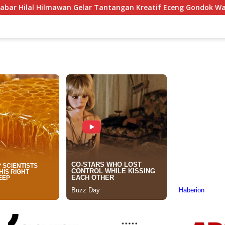
Gelar Tantangan Kreatif Eceng Gondok Waduk Bojongsari, Sedi