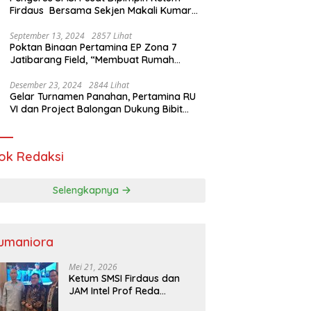
Firdaus Bersama Sekjen Makali Kumar
Gelar Audiensi dengan Mensos Saifullah
Yusuf
September 13, 2024
2857 Lihat
Poktan Binaan Pertamina EP Zona 7
Jatibarang Field, “Membuat Rumah
Singgah” Ciptakan Atasi Serangan Hama
Tikus
Desember 23, 2024
2844 Lihat
Gelar Turnamen Panahan, Pertamina RU
VI dan Project Balongan Dukung Bibit
Atlet Baru
ok Redaksi
Selengkapnya
umaniora
Mei 21, 2026
Ketum SMSI Firdaus dan
JAM Intel Prof Reda
Mathovani Bahas Sinergi