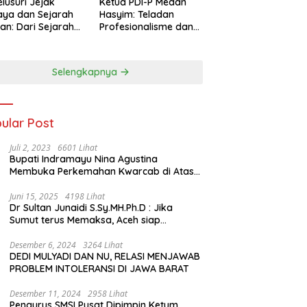
lusuri Jejak
Ketua PDI-P Medan
ya dan Sejarah
Hasyim: Teladan
an: Dari Sejarah
Profesionalisme dan
ng di Hinoki
Simbol Toleransi
age hingga
genal Tokoh
Selengkapnya
rah Chiang Kai-
 di Memorial Hall
ular Post
Juli 2, 2023
6601 Lihat
Bupati Indramayu Nina Agustina
Membuka Perkemahan Kwarcab di Atas
Tenda Apung
Juni 15, 2025
4198 Lihat
Dr Sultan Junaidi S.Sy.MH.Ph.D : Jika
Sumut terus Memaksa, Aceh siap
membawa kasus ini ke Pengadilan
Internasional
Desember 6, 2024
3264 Lihat
DEDI MULYADI DAN NU, RELASI MENJAWAB
PROBLEM INTOLERANSI DI JAWA BARAT
Desember 11, 2024
2958 Lihat
Pengurus SMSI Pusat Dipimpin Ketum