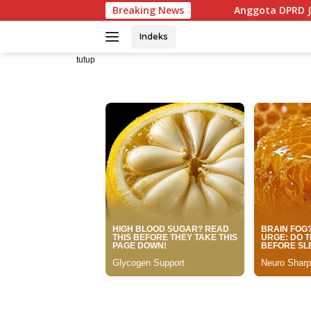
Langsung
ap Si Jago Merah
Breaking News
Anggota DPRD Jabar Hilal Hilmawan 
ke
konten
Indeks
tutup