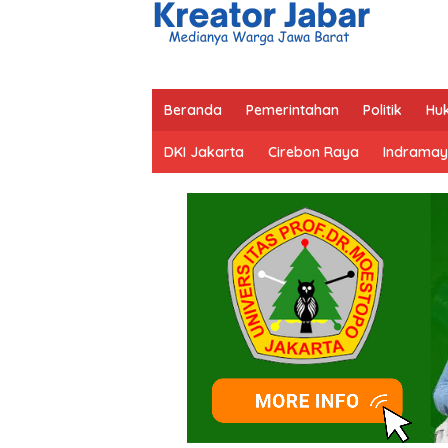
Beranda
Pemerintahan
Politik
Hu
DKI Jakarta
Cirebon Raya
Indramay