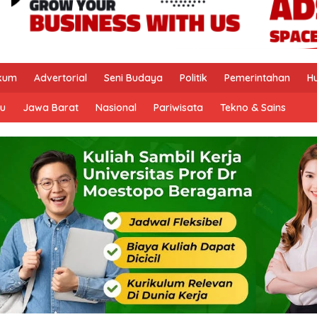
kum
Advertorial
Seni Budaya
Politik
Pemerintahan
H
u
Jawa Barat
Nasional
Pariwisata
Tekno & Sains