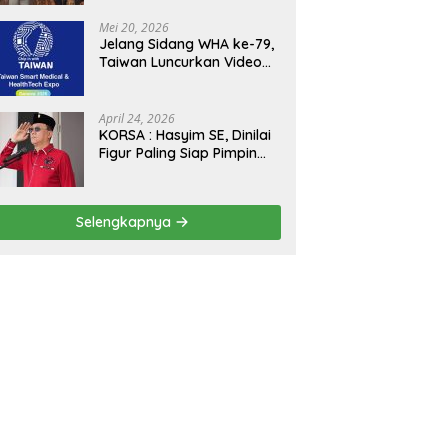
Kejagung, ABPEDNAS dan
SMSI Sukseskan Jaga
Mei 20, 2026
Desa dan Jaga Dapur
Jelang Sidang WHA ke-79,
MBG, Perkuat Pengawasan
Taiwan Luncurkan Video
Program Pemerintah
“Taiwan Cares Beyond
Borders” Promosikan
Inovasi Kesehatan Global
April 24, 2026
KORSA : Hasyim SE, Dinilai
Figur Paling Siap Pimpin
Kota Medan Kedepan
Selengkapnya