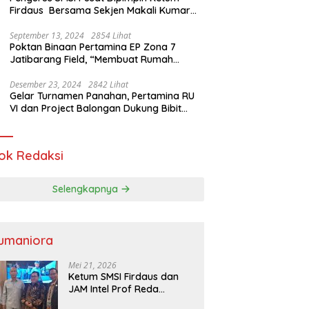
Firdaus Bersama Sekjen Makali Kumar
Gelar Audiensi dengan Mensos Saifullah
Yusuf
September 13, 2024
2854 Lihat
Poktan Binaan Pertamina EP Zona 7
Jatibarang Field, “Membuat Rumah
Singgah” Ciptakan Atasi Serangan Hama
Tikus
Desember 23, 2024
2842 Lihat
Gelar Turnamen Panahan, Pertamina RU
VI dan Project Balongan Dukung Bibit
Atlet Baru
ok Redaksi
Selengkapnya
umaniora
Mei 21, 2026
Ketum SMSI Firdaus dan
JAM Intel Prof Reda
Mathovani Bahas Sinergi