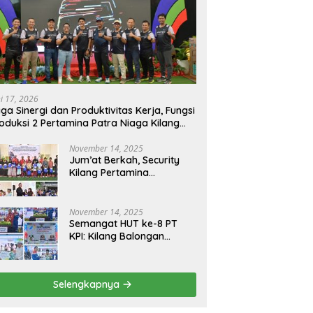
ni 17, 2026
ga Sinergi dan Produktivitas Kerja, Fungsi
oduksi 2 Pertamina Patra Niaga Kilang
longan Gelar Olahraga Bersama
November 14, 2025
Jum’at Berkah, Security
Kilang Pertamina
Balongan Santuni 50 anak
Yatim
November 14, 2025
Semangat HUT ke-8 PT
KPI: Kilang Balongan
Teguhkan Komitmen
Ketahanan Energi dan
Berbagi Bersama
Selengkapnya
Penyandang Disabilitas
dan Yayasan Pendidikan