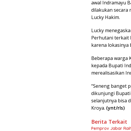
awal Indramayu 
dilakukan secara 
Lucky Hakim.
Lucky menegaskan
Perhutani terkait
karena lokasinya 
Beberapa warga 
kepada Bupati In
merealisasikan In
“Seneng banget pa
dikunjungi Bupat
selanjutnya bisa 
Kroya.
(ynt/rls)
Berita Terkait
Pemprov Jabar Rai