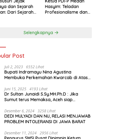
lusuri Jejak
Ketua PDI-P Medan
ya dan Sejarah
Hasyim: Teladan
an: Dari Sejarah
Profesionalisme dan
ng di Hinoki
Simbol Toleransi
age hingga
genal Tokoh
Selengkapnya
rah Chiang Kai-
 di Memorial Hall
ular Post
Juli 2, 2023
6552 Lihat
Bupati Indramayu Nina Agustina
Membuka Perkemahan Kwarcab di Atas
Tenda Apung
Juni 15, 2025
4193 Lihat
Dr Sultan Junaidi S.Sy.MH.Ph.D : Jika
Sumut terus Memaksa, Aceh siap
membawa kasus ini ke Pengadilan
Internasional
Desember 6, 2024
3258 Lihat
DEDI MULYADI DAN NU, RELASI MENJAWAB
PROBLEM INTOLERANSI DI JAWA BARAT
Desember 11, 2024
2956 Lihat
Pengurus SMSI Pusat Dipimpin Ketum