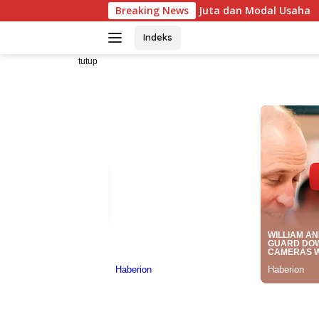
Langsung
n Hadiah Rp10 Juta dan Modal Usaha
Breaking News
Mahasiswa Taiwan 
ke
konten
Indeks
tutup