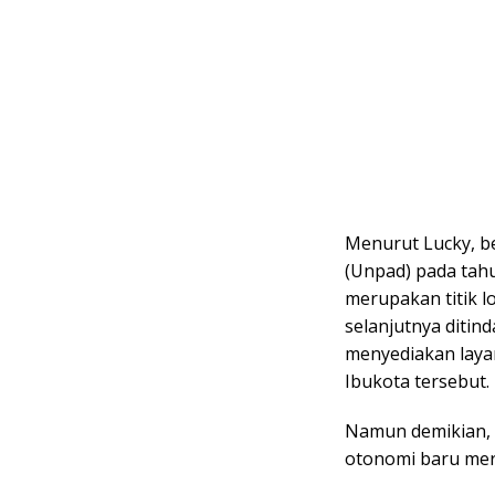
Menurut Lucky, be
(Unpad) pada tah
merupakan titik lo
selanjutnya ditin
menyediakan lay
Ibukota tersebut.
Namun demikian, 
otonomi baru me