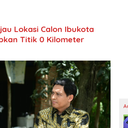
jau Lokasi Calon Ibukota
kan Titik 0 Kilometer
A