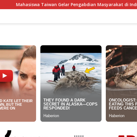
Gelar Pengabdian Masyarakat di Indramayu, Sasar Komunitas 