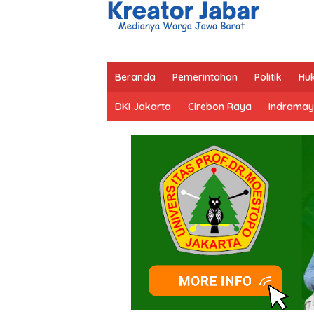
Beranda
Pemerintahan
Politik
Hu
DKI Jakarta
Cirebon Raya
Indramay