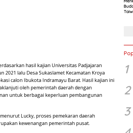
Mene
Buda
Taiw
Jepa
Vill
Men
Seja
shek
Pop
1
rdasarkan hasil kajian Universitas Padjajaran
un 2021 lalu Desa Sukaslamet Kecamatan Kroya
kasi calon Ibukota Indramayu Barat. Hasil kajian ini
2
daklanjuti oleh pemerintah daerah dengan
anan untuk berbagai keperluan pembangunan
3
menurut Lucky, proses pemekaran daerah
rupakan kewenangan pemerintah pusat.
4