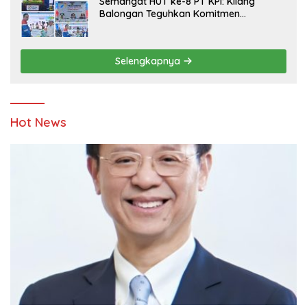
Semangat HUT ke-8 PT KPI: Kilang
Balongan Teguhkan Komitmen
Ketahanan Energi dan Berbagi Bersama
Penyandang Disabilitas dan Yayasan
Pendidikan
Selengkapnya
Hot News