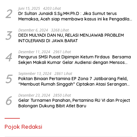
2
Juni 15, 2025
4203 Lihat
Dr Sultan Junaidi S.Sy.MH.Ph.D : Jika Sumut terus
Memaksa, Aceh siap membawa kasus ini ke Pengadilan
Internasional
3
Desember 6, 2024
3268 Lihat
DEDI MULYADI DAN NU, RELASI MENJAWAB PROBLEM
INTOLERANSI DI JAWA BARAT
4
Desember 11, 2024
2961 Lihat
Pengurus SMSI Pusat Dipimpin Ketum Firdaus Bersama
Sekjen Makali Kumar Gelar Audiensi dengan Mensos
Saifullah Yusuf
5
September 13, 2024
2861 Lihat
Poktan Binaan Pertamina EP Zona 7 Jatibarang Field,
“Membuat Rumah Singgah” Ciptakan Atasi Serangan
Hama Tikus
6
Desember 23, 2024
2850 Lihat
Gelar Turnamen Panahan, Pertamina RU VI dan Project
Balongan Dukung Bibit Atlet Baru
Pojok Redaksi