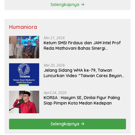
Selengkapnya
Humaniora
Mei 21, 2026
Ketum SMSI Firdaus dan JAM Intel Prof
Reda Mathovani Bahas Sinergi
Kejagung, ABPEDNAS dan SMSI
Sukseskan Jaga Desa dan Jaga Dapur
MBG, Perkuat Pengawasan Program
Mei 20, 2026
Pemerintah
Jelang Sidang WHA ke-79, Taiwan
Luncurkan Video “Taiwan Cares Beyond
Borders” Promosikan Inovasi Kesehatan
Global
April 24, 2026
KORSA : Hasyim SE, Dinilai Figur Paling
Siap Pimpin Kota Medan Kedepan
Selengkapnya