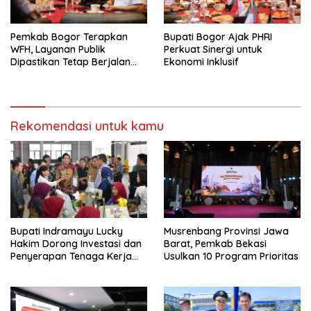
Pemkab Bogor Terapkan
Bupati Bogor Ajak PHRI
WFH, Layanan Publik
Perkuat Sinergi untuk
Dipastikan Tetap Berjalan
Ekonomi Inklusif
Normal
Rekomendasi untuk kamu
Bupati Indramayu Lucky
Musrenbang Provinsi Jawa
Hakim Dorong Investasi dan
Barat, Pemkab Bekasi
Penyerapan Tenaga Kerja
Usulkan 10 Program Prioritas
Saat Kunjungi PT Free View
Internasional