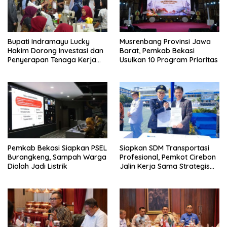
Bupati Indramayu Lucky
Musrenbang Provinsi Jawa
Hakim Dorong Investasi dan
Barat, Pemkab Bekasi
Penyerapan Tenaga Kerja
Usulkan 10 Program Prioritas
Saat Kunjungi PT Free View
Internasional
Pemkab Bekasi Siapkan PSEL
Siapkan SDM Transportasi
Burangkeng, Sampah Warga
Profesional, Pemkot Cirebon
Diolah Jadi Listrik
Jalin Kerja Sama Strategis
dengan Kemenhub