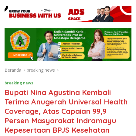
Beranda
breaking news
breaking news
Bupati Nina Agustina Kembali
Terima Anugerah Universal Health
Coverage, Atas Capaian 99,9
Persen Masyarakat Indramayu
Kepesertaan BPJS Kesehatan