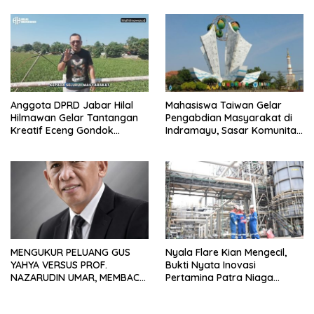
Anggota DPRD Jabar Hilal
Mahasiswa Taiwan Gelar
Hilmawan Gelar Tantangan
Pengabdian Masyarakat di
Kreatif Eceng Gondok
Indramayu, Sasar Komunitas
Waduk Bojongsari, Sediakan
Pekerja Migran Indonesia
Hadiah Rp10 Juta dan Modal
Usaha
MENGUKUR PELUANG GUS
Nyala Flare Kian Mengecil,
YAHYA VERSUS PROF.
Bukti Nyata Inovasi
NAZARUDIN UMAR, MEMBACA
Pertamina Patra Niaga
FAKTOR CAK IMIN
Kilang Balongan Dukung Net
Zero Emission 2060