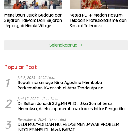
Menelusuri Jejak Budaya dan
Ketua PDI-P Medan Hasyim:
Sejarah Taiwan: Dari Sejarah
Teladan Profesionalisme dan
Jepang di Hinoki Village
Simbol Toleransi
hingga Mengenal Tokoh
Sejarah Chiang Kai-shek di
Memorial Hall
Selengkapnya
Popular Post
1
Juli 2, 2023
6695 Lihat
Bupati Indramayu Nina Agustina Membuka
Perkemahan Kwarcab di Atas Tenda Apung
2
Juni 15, 2025
4211 Lihat
Dr Sultan Junaidi S.Sy.MH.Ph.D : Jika Sumut terus
Memaksa, Aceh siap membawa kasus ini ke Pengadilan
Internasional
3
Desember 6, 2024
3272 Lihat
DEDI MULYADI DAN NU, RELASI MENJAWAB PROBLEM
INTOLERANSI DI JAWA BARAT