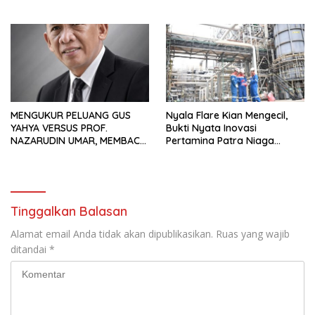
Waduk Bojongsari, Sediakan
Pekerja Migran Indonesia
Hadiah Rp10 Juta dan Modal
Usaha
MENGUKUR PELUANG GUS
Nyala Flare Kian Mengecil,
YAHYA VERSUS PROF.
Bukti Nyata Inovasi
NAZARUDIN UMAR, MEMBACA
Pertamina Patra Niaga
FAKTOR CAK IMIN
Kilang Balongan Dukung Net
Zero Emission 2060
Tinggalkan Balasan
Alamat email Anda tidak akan dipublikasikan.
Ruas yang wajib
ditandai
*