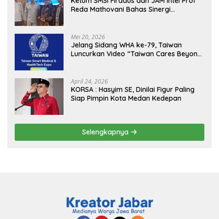
Ketum SMSI Firdaus dan JAM Intel Prof
Reda Mathovani Bahas Sinergi
Kejagung, ABPEDNAS dan SMSI
Sukseskan Jaga Desa dan Jaga Dapur
MBG, Perkuat Pengawasan Program
Mei 20, 2026
Pemerintah
Jelang Sidang WHA ke-79, Taiwan
Luncurkan Video “Taiwan Cares Beyond
Borders” Promosikan Inovasi Kesehatan
Global
April 24, 2026
KORSA : Hasyim SE, Dinilai Figur Paling
Siap Pimpin Kota Medan Kedepan
Selengkapnya