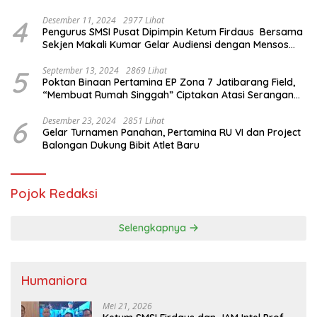
4
Desember 11, 2024
2977 Lihat
Pengurus SMSI Pusat Dipimpin Ketum Firdaus Bersama
Sekjen Makali Kumar Gelar Audiensi dengan Mensos
Saifullah Yusuf
5
September 13, 2024
2869 Lihat
Poktan Binaan Pertamina EP Zona 7 Jatibarang Field,
“Membuat Rumah Singgah” Ciptakan Atasi Serangan
Hama Tikus
6
Desember 23, 2024
2851 Lihat
Gelar Turnamen Panahan, Pertamina RU VI dan Project
Balongan Dukung Bibit Atlet Baru
Pojok Redaksi
Selengkapnya
Humaniora
Mei 21, 2026