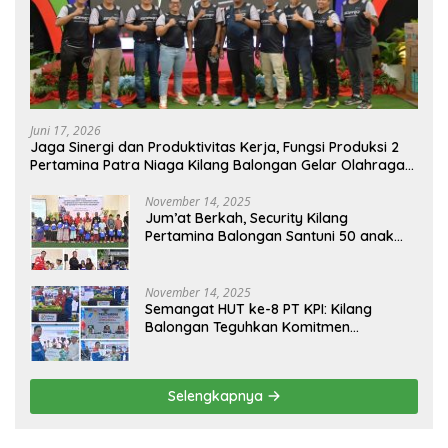
Juni 17, 2026
Jaga Sinergi dan Produktivitas Kerja, Fungsi Produksi 2
Pertamina Patra Niaga Kilang Balongan Gelar Olahraga
Bersama
November 14, 2025
Jum’at Berkah, Security Kilang
Pertamina Balongan Santuni 50 anak
Yatim
November 14, 2025
Semangat HUT ke-8 PT KPI: Kilang
Balongan Teguhkan Komitmen
Ketahanan Energi dan Berbagi Bersama
Penyandang Disabilitas dan Yayasan
Pendidikan
Selengkapnya