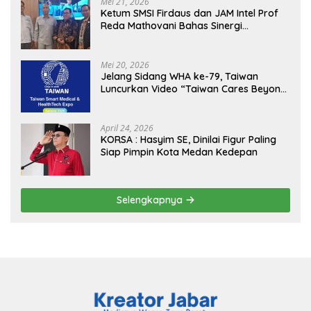
Mei 21, 2026
Ketum SMSI Firdaus dan JAM Intel Prof
Reda Mathovani Bahas Sinergi
Kejagung, ABPEDNAS dan SMSI
Sukseskan Jaga Desa dan Jaga Dapur
MBG, Perkuat Pengawasan Program
Mei 20, 2026
Pemerintah
Jelang Sidang WHA ke-79, Taiwan
Luncurkan Video “Taiwan Cares Beyond
Borders” Promosikan Inovasi Kesehatan
Global
April 24, 2026
KORSA : Hasyim SE, Dinilai Figur Paling
Siap Pimpin Kota Medan Kedepan
Selengkapnya