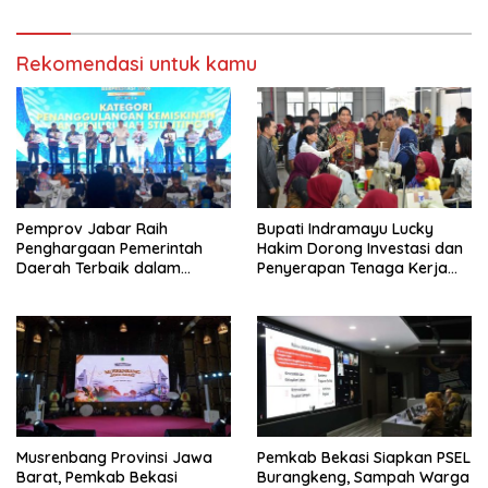
Rekomendasi untuk kamu
Pemprov Jabar Raih
Bupati Indramayu Lucky
Penghargaan Pemerintah
Hakim Dorong Investasi dan
Daerah Terbaik dalam
Penyerapan Tenaga Kerja
Penggulangan Kemiskinan
Saat Kunjungi PT Free View
dan Penurunan Stunting
Internasional
Musrenbang Provinsi Jawa
Pemkab Bekasi Siapkan PSEL
Barat, Pemkab Bekasi
Burangkeng, Sampah Warga