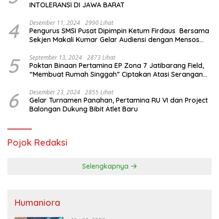
INTOLERANSI DI JAWA BARAT
4
Desember 11, 2024
2990 Lihat
Pengurus SMSI Pusat Dipimpin Ketum Firdaus Bersama
Sekjen Makali Kumar Gelar Audiensi dengan Mensos
Saifullah Yusuf
5
September 13, 2024
2873 Lihat
Poktan Binaan Pertamina EP Zona 7 Jatibarang Field,
“Membuat Rumah Singgah” Ciptakan Atasi Serangan
Hama Tikus
6
Desember 23, 2024
2855 Lihat
Gelar Turnamen Panahan, Pertamina RU VI dan Project
Balongan Dukung Bibit Atlet Baru
Pojok Redaksi
Selengkapnya
Humaniora