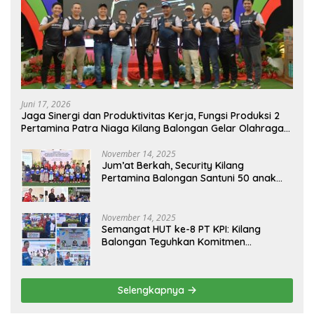
Juni 17, 2026
Jaga Sinergi dan Produktivitas Kerja, Fungsi Produksi 2
Pertamina Patra Niaga Kilang Balongan Gelar Olahraga
Bersama
November 14, 2025
Jum’at Berkah, Security Kilang
Pertamina Balongan Santuni 50 anak
Yatim
November 14, 2025
Semangat HUT ke-8 PT KPI: Kilang
Balongan Teguhkan Komitmen
Ketahanan Energi dan Berbagi Bersama
Penyandang Disabilitas dan Yayasan
Pendidikan
Selengkapnya