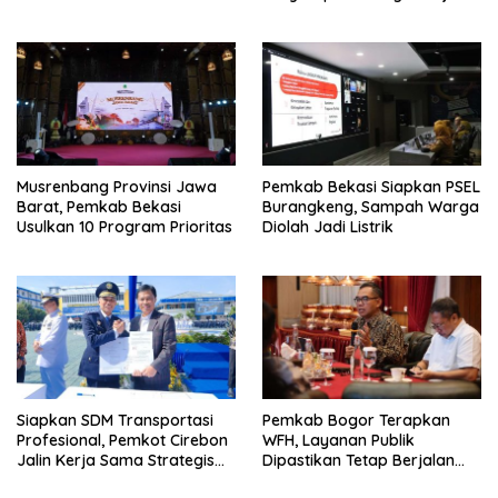
Penggulangan Kemiskinan
Saat Kunjungi PT Free View
dan Penurunan Stunting
Internasional
Musrenbang Provinsi Jawa
Pemkab Bekasi Siapkan PSEL
Barat, Pemkab Bekasi
Burangkeng, Sampah Warga
Usulkan 10 Program Prioritas
Diolah Jadi Listrik
Siapkan SDM Transportasi
Pemkab Bogor Terapkan
Profesional, Pemkot Cirebon
WFH, Layanan Publik
Jalin Kerja Sama Strategis
Dipastikan Tetap Berjalan
dengan Kemenhub
Normal