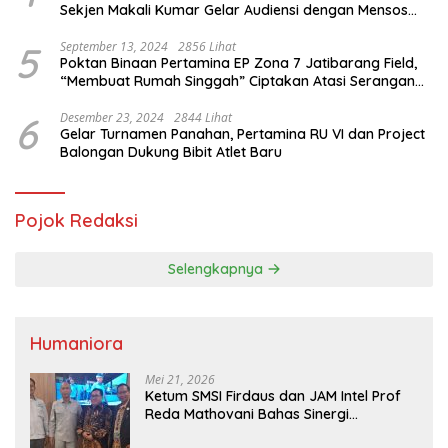
Sekjen Makali Kumar Gelar Audiensi dengan Mensos
Saifullah Yusuf
5
September 13, 2024
2856 Lihat
Poktan Binaan Pertamina EP Zona 7 Jatibarang Field,
“Membuat Rumah Singgah” Ciptakan Atasi Serangan
Hama Tikus
6
Desember 23, 2024
2844 Lihat
Gelar Turnamen Panahan, Pertamina RU VI dan Project
Balongan Dukung Bibit Atlet Baru
Pojok Redaksi
Selengkapnya
Humaniora
Mei 21, 2026
Ketum SMSI Firdaus dan JAM Intel Prof
Reda Mathovani Bahas Sinergi
Kejagung, ABPEDNAS dan SMSI