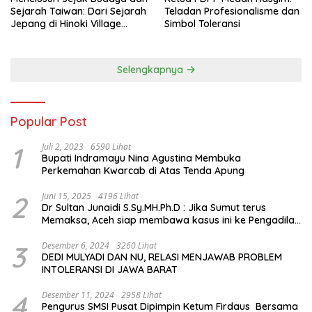
Sejarah Taiwan: Dari Sejarah
Teladan Profesionalisme dan
Jepang di Hinoki Village
Simbol Toleransi
hingga Mengenal Tokoh
Sejarah Chiang Kai-shek di
Memorial Hall
Selengkapnya
Popular Post
1
Juli 2, 2023
6590 Lihat
Bupati Indramayu Nina Agustina Membuka
Perkemahan Kwarcab di Atas Tenda Apung
2
Juni 15, 2025
4196 Lihat
Dr Sultan Junaidi S.Sy.MH.Ph.D : Jika Sumut terus
Memaksa, Aceh siap membawa kasus ini ke Pengadilan
Internasional
3
Desember 6, 2024
3260 Lihat
DEDI MULYADI DAN NU, RELASI MENJAWAB PROBLEM
INTOLERANSI DI JAWA BARAT
4
Desember 11, 2024
2958 Lihat
Pengurus SMSI Pusat Dipimpin Ketum Firdaus Bersama