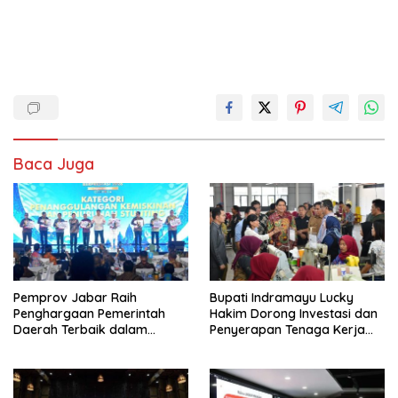
Baca Juga
Pemprov Jabar Raih
Bupati Indramayu Lucky
Penghargaan Pemerintah
Hakim Dorong Investasi dan
Daerah Terbaik dalam
Penyerapan Tenaga Kerja
Penggulangan Kemiskinan
Saat Kunjungi PT Free View
dan Penurunan Stunting
Internasional