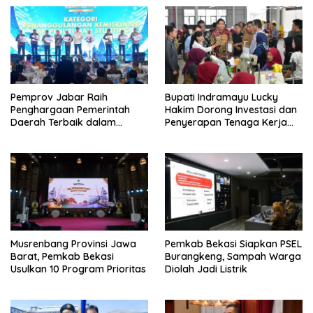
Pemprov Jabar Raih
Bupati Indramayu Lucky
Penghargaan Pemerintah
Hakim Dorong Investasi dan
Daerah Terbaik dalam
Penyerapan Tenaga Kerja
Penggulangan Kemiskinan
Saat Kunjungi PT Free View
dan Penurunan Stunting
Internasional
Musrenbang Provinsi Jawa
Pemkab Bekasi Siapkan PSEL
Barat, Pemkab Bekasi
Burangkeng, Sampah Warga
Usulkan 10 Program Prioritas
Diolah Jadi Listrik