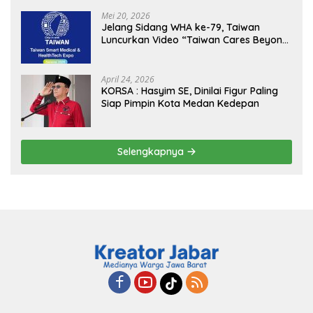
Sukseskan Jaga Desa dan Jaga Dapur
MBG, Perkuat Pengawasan Program
Mei 20, 2026
Pemerintah
Jelang Sidang WHA ke-79, Taiwan
Luncurkan Video “Taiwan Cares Beyond
Borders” Promosikan Inovasi Kesehatan
Global
April 24, 2026
KORSA : Hasyim SE, Dinilai Figur Paling
Siap Pimpin Kota Medan Kedepan
Selengkapnya