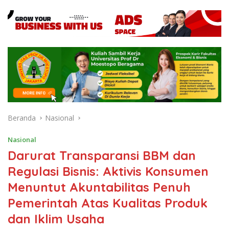
Beranda
Nasional
Nasional
Darurat Transparansi BBM dan
Regulasi Bisnis: Aktivis Konsumen
Menuntut Akuntabilitas Penuh
Pemerintah Atas Kualitas Produk
dan Iklim Usaha