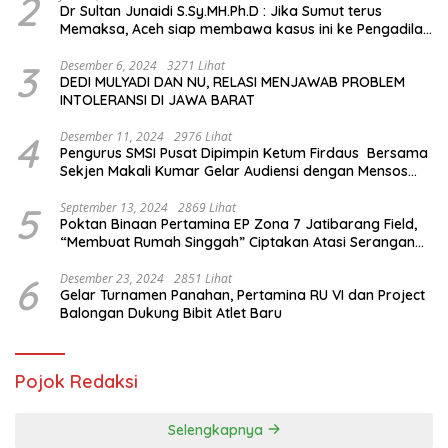
2
Dr Sultan Junaidi S.Sy.MH.Ph.D : Jika Sumut terus
Memaksa, Aceh siap membawa kasus ini ke Pengadilan
Internasional
3
Desember 6, 2024
3271 Lihat
DEDI MULYADI DAN NU, RELASI MENJAWAB PROBLEM
INTOLERANSI DI JAWA BARAT
4
Desember 11, 2024
2976 Lihat
Pengurus SMSI Pusat Dipimpin Ketum Firdaus Bersama
Sekjen Makali Kumar Gelar Audiensi dengan Mensos
Saifullah Yusuf
5
September 13, 2024
2869 Lihat
Poktan Binaan Pertamina EP Zona 7 Jatibarang Field,
“Membuat Rumah Singgah” Ciptakan Atasi Serangan
Hama Tikus
6
Desember 23, 2024
2851 Lihat
Gelar Turnamen Panahan, Pertamina RU VI dan Project
Balongan Dukung Bibit Atlet Baru
Pojok Redaksi
Selengkapnya