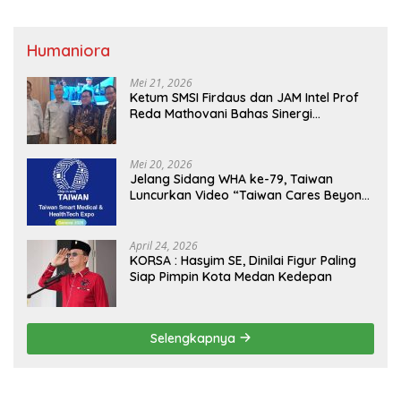
Humaniora
Mei 21, 2026
Ketum SMSI Firdaus dan JAM Intel Prof
Reda Mathovani Bahas Sinergi
Kejagung, ABPEDNAS dan SMSI
Sukseskan Jaga Desa dan Jaga Dapur
MBG, Perkuat Pengawasan Program
Mei 20, 2026
Pemerintah
Jelang Sidang WHA ke-79, Taiwan
Luncurkan Video “Taiwan Cares Beyond
Borders” Promosikan Inovasi Kesehatan
Global
April 24, 2026
KORSA : Hasyim SE, Dinilai Figur Paling
Siap Pimpin Kota Medan Kedepan
Selengkapnya