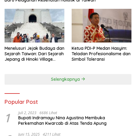
Baru Pelayanan Kesehatan Holistik di Taiwan
Menelusuri Jejak Budaya dan
Ketua PDI-P Medan Hasyim:
Sejarah Taiwan: Dari Sejarah
Teladan Profesionalisme dan
Jepang di Hinoki Village
Simbol Toleransi
hingga Mengenal Tokoh
Sejarah Chiang Kai-shek di
Memorial Hall
Selengkapnya
Popular Post
1
Juli 2, 2023
6686 Lihat
Bupati Indramayu Nina Agustina Membuka
Perkemahan Kwarcab di Atas Tenda Apung
Juni 15, 2025
4211 Lihat