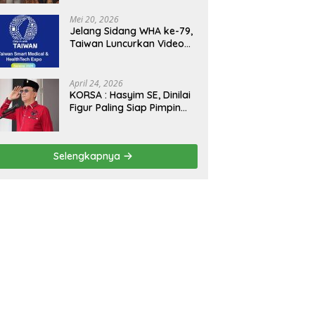
Kejagung, ABPEDNAS dan
SMSI Sukseskan Jaga
Mei 20, 2026
Desa dan Jaga Dapur
Jelang Sidang WHA ke-79,
MBG, Perkuat Pengawasan
Taiwan Luncurkan Video
Program Pemerintah
“Taiwan Cares Beyond
Borders” Promosikan
Inovasi Kesehatan Global
April 24, 2026
KORSA : Hasyim SE, Dinilai
Figur Paling Siap Pimpin
Kota Medan Kedepan
Selengkapnya