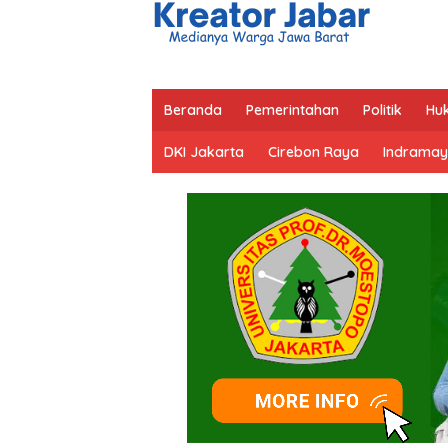
Beranda
Pemerintahan
Politik
Hu
DKI Jakarta
Cirebon Raya
Indramay