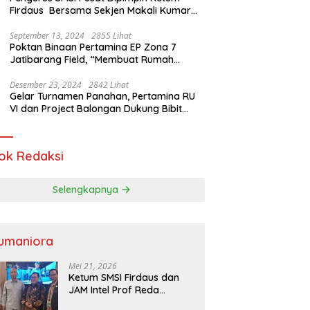
Firdaus Bersama Sekjen Makali Kumar
Gelar Audiensi dengan Mensos Saifullah
Yusuf
September 13, 2024
2855 Lihat
Poktan Binaan Pertamina EP Zona 7
Jatibarang Field, “Membuat Rumah
Singgah” Ciptakan Atasi Serangan Hama
Tikus
Desember 23, 2024
2842 Lihat
Gelar Turnamen Panahan, Pertamina RU
VI dan Project Balongan Dukung Bibit
Atlet Baru
ok Redaksi
Selengkapnya
umaniora
Mei 21, 2026
Ketum SMSI Firdaus dan
JAM Intel Prof Reda
Mathovani Bahas Sinergi