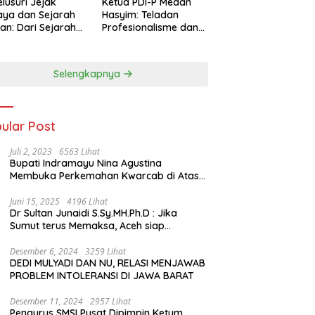
lusuri Jejak
Ketua PDI-P Medan
ya dan Sejarah
Hasyim: Teladan
an: Dari Sejarah
Profesionalisme dan
ng di Hinoki
Simbol Toleransi
age hingga
genal Tokoh
Selengkapnya
rah Chiang Kai-
 di Memorial Hall
ular Post
Juli 2, 2023
6563 Lihat
Bupati Indramayu Nina Agustina
Membuka Perkemahan Kwarcab di Atas
Tenda Apung
Juni 15, 2025
4196 Lihat
Dr Sultan Junaidi S.Sy.MH.Ph.D : Jika
Sumut terus Memaksa, Aceh siap
membawa kasus ini ke Pengadilan
Internasional
Desember 6, 2024
3259 Lihat
DEDI MULYADI DAN NU, RELASI MENJAWAB
PROBLEM INTOLERANSI DI JAWA BARAT
Desember 11, 2024
2957 Lihat
Pengurus SMSI Pusat Dipimpin Ketum