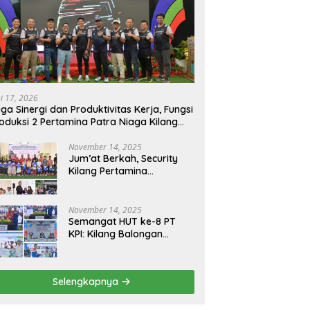
ni 17, 2026
ga Sinergi dan Produktivitas Kerja, Fungsi
oduksi 2 Pertamina Patra Niaga Kilang
longan Gelar Olahraga Bersama
November 14, 2025
Jum’at Berkah, Security
Kilang Pertamina
Balongan Santuni 50 anak
Yatim
November 14, 2025
Semangat HUT ke-8 PT
KPI: Kilang Balongan
Teguhkan Komitmen
Ketahanan Energi dan
Berbagi Bersama
Selengkapnya
Penyandang Disabilitas
dan Yayasan Pendidikan