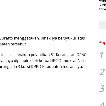
Mene
Buda
Taiw
Jepa
Vill
Men
Seja
shek
Suratto menggatakan, pihaknya bersyukur atas
Pop
iatan tersebut.
1
i ini dilaksanakan pelantikan 31 Kecamatan DPAC
ramayu dipimpin oleh ketua DPC Demokrat Nico
arang ada 3 kursi DPRD Kabupaten Indramayu,”
2
3
4