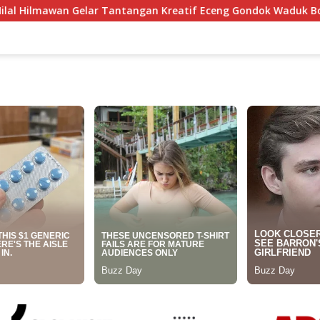
tangan Kreatif Eceng Gondok Waduk Bojongsari, Sediakan Hadi