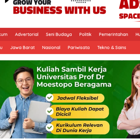
kum
Advertorial
Seni Budaya
Politik
Pemerintahan
H
u
Jawa Barat
Nasional
Pariwisata
Tekno & Sains