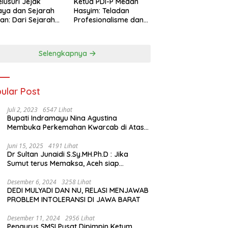
lusuri Jejak
Ketua PDI-P Medan
ya dan Sejarah
Hasyim: Teladan
an: Dari Sejarah
Profesionalisme dan
ng di Hinoki
Simbol Toleransi
age hingga
genal Tokoh
Selengkapnya
rah Chiang Kai-
 di Memorial Hall
ular Post
Juli 2, 2023
6547 Lihat
Bupati Indramayu Nina Agustina
Membuka Perkemahan Kwarcab di Atas
Tenda Apung
Juni 15, 2025
4191 Lihat
Dr Sultan Junaidi S.Sy.MH.Ph.D : Jika
Sumut terus Memaksa, Aceh siap
membawa kasus ini ke Pengadilan
Internasional
Desember 6, 2024
3258 Lihat
DEDI MULYADI DAN NU, RELASI MENJAWAB
PROBLEM INTOLERANSI DI JAWA BARAT
Desember 11, 2024
2956 Lihat
Pengurus SMSI Pusat Dipimpin Ketum