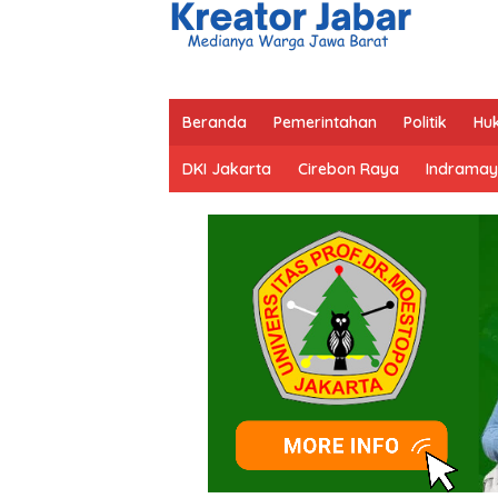
Beranda
Pemerintahan
Politik
Hu
DKI Jakarta
Cirebon Raya
Indramay