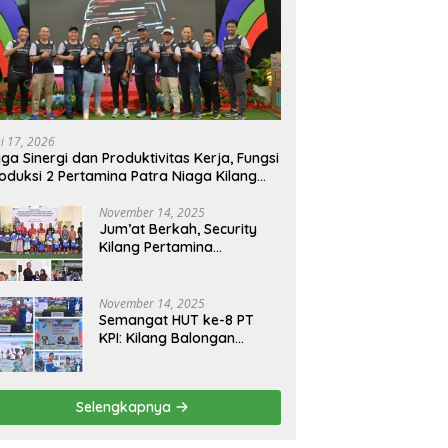
ni 17, 2026
ga Sinergi dan Produktivitas Kerja, Fungsi
oduksi 2 Pertamina Patra Niaga Kilang
longan Gelar Olahraga Bersama
November 14, 2025
Jum’at Berkah, Security
Kilang Pertamina
Balongan Santuni 50 anak
Yatim
November 14, 2025
Semangat HUT ke-8 PT
KPI: Kilang Balongan
Teguhkan Komitmen
Ketahanan Energi dan
Berbagi Bersama
Selengkapnya
Penyandang Disabilitas
dan Yayasan Pendidikan