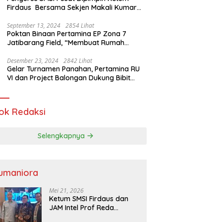
Firdaus Bersama Sekjen Makali Kumar
Gelar Audiensi dengan Mensos Saifullah
Yusuf
September 13, 2024
2854 Lihat
Poktan Binaan Pertamina EP Zona 7
Jatibarang Field, “Membuat Rumah
Singgah” Ciptakan Atasi Serangan Hama
Tikus
Desember 23, 2024
2842 Lihat
Gelar Turnamen Panahan, Pertamina RU
VI dan Project Balongan Dukung Bibit
Atlet Baru
ok Redaksi
Selengkapnya
umaniora
Mei 21, 2026
Ketum SMSI Firdaus dan
JAM Intel Prof Reda
Mathovani Bahas Sinergi