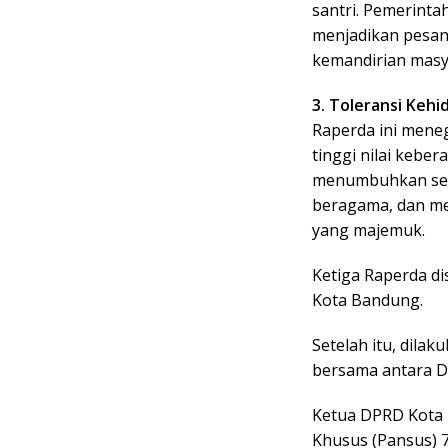
santri. Pemerint
menjadikan pesan
kemandirian masy
3. Toleransi Keh
Raperda ini mene
tinggi nilai keber
menumbuhkan sem
beragama, dan me
yang majemuk.
Ketiga Raperda di
Kota Bandung.
Setelah itu, dila
bersama antara D
Ketua DPRD Kota 
Khusus (Pansus) 7