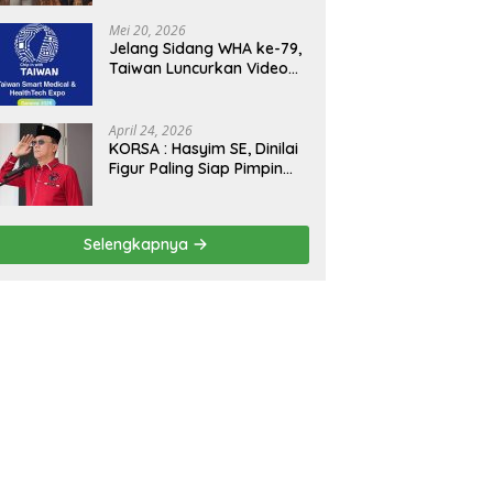
Kejagung, ABPEDNAS dan
SMSI Sukseskan Jaga
Mei 20, 2026
Desa dan Jaga Dapur
Jelang Sidang WHA ke-79,
MBG, Perkuat Pengawasan
Taiwan Luncurkan Video
Program Pemerintah
“Taiwan Cares Beyond
Borders” Promosikan
Inovasi Kesehatan Global
April 24, 2026
KORSA : Hasyim SE, Dinilai
Figur Paling Siap Pimpin
Kota Medan Kedepan
Selengkapnya