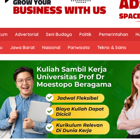
kum
Advertorial
Seni Budaya
Politik
Pemerintahan
H
u
Jawa Barat
Nasional
Pariwisata
Tekno & Sains