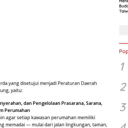
Mene
Buda
Taiw
Jepa
Vill
Men
Seja
shek
Pop
1
2
rda yang disetujui menjadi Peraturan Daerah
ung, yaitu:
3
enyerahan, dan Pengelolaan Prasarana, Sarana,
mum Perumahan
min agar setiap kawasan perumahan memiliki
4
ng memadai — mulai dari jalan lingkungan, taman,