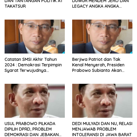
DAN TANTANGAN POLITIK AT
DUWUR MENDEM JERO DAN
TAKATSUR
LEGACY ANGKA ANGKA
UNTUK LUCKY HAKIM
Catatan SMSI Akhir Tahun
Berjiwa Patriot dan Tak
2024 : Demokrasi Terpimpin
Kenal Menyerah, Presiden
Syarat Terwujudnya
Prabowo Subianto Akan
Indonesia Emas 2045
Mampu Wujudkan Indonesia
Emas
USUL PRABOWO PILKADA
DEDI MULYADI DAN NU, RELASI
DIPILIH DPRD, PROBLEM
MENJAWAB PROBLEM
DEMOKRASI DAN JEBAKAN
INTOLERANSI DI JAWA BARAT