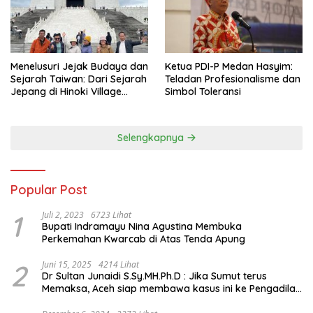
Menelusuri Jejak Budaya dan
Ketua PDI-P Medan Hasyim:
Sejarah Taiwan: Dari Sejarah
Teladan Profesionalisme dan
Jepang di Hinoki Village
Simbol Toleransi
hingga Mengenal Tokoh
Sejarah Chiang Kai-shek di
Memorial Hall
Selengkapnya
Popular Post
1
Juli 2, 2023
6723 Lihat
Bupati Indramayu Nina Agustina Membuka
Perkemahan Kwarcab di Atas Tenda Apung
2
Juni 15, 2025
4214 Lihat
Dr Sultan Junaidi S.Sy.MH.Ph.D : Jika Sumut terus
Memaksa, Aceh siap membawa kasus ini ke Pengadilan
Internasional