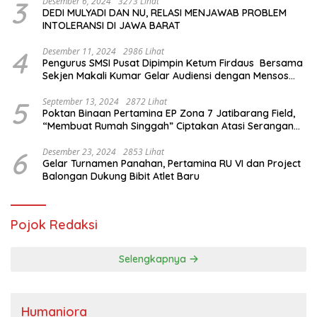
3
Desember 6, 2024
3273 Lihat
DEDI MULYADI DAN NU, RELASI MENJAWAB PROBLEM
INTOLERANSI DI JAWA BARAT
4
Desember 11, 2024
2986 Lihat
Pengurus SMSI Pusat Dipimpin Ketum Firdaus Bersama
Sekjen Makali Kumar Gelar Audiensi dengan Mensos
Saifullah Yusuf
5
September 13, 2024
2872 Lihat
Poktan Binaan Pertamina EP Zona 7 Jatibarang Field,
“Membuat Rumah Singgah” Ciptakan Atasi Serangan
Hama Tikus
6
Desember 23, 2024
2853 Lihat
Gelar Turnamen Panahan, Pertamina RU VI dan Project
Balongan Dukung Bibit Atlet Baru
Pojok Redaksi
Selengkapnya
Humaniora