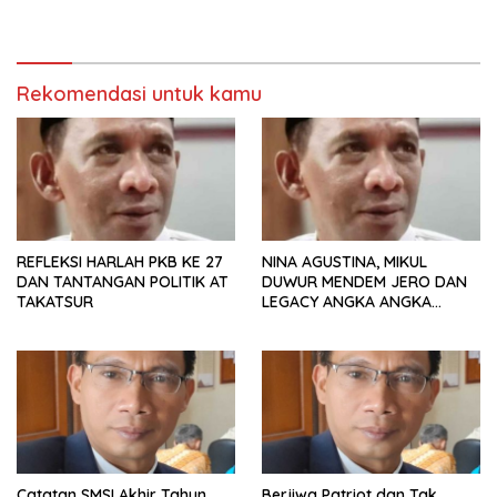
KORUPSI
Rekomendasi untuk kamu
REFLEKSI HARLAH PKB KE 27
NINA AGUSTINA, MIKUL
DAN TANTANGAN POLITIK AT
DUWUR MENDEM JERO DAN
TAKATSUR
LEGACY ANGKA ANGKA
UNTUK LUCKY HAKIM
Catatan SMSI Akhir Tahun
Berjiwa Patriot dan Tak