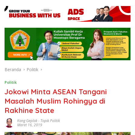
Beranda
Politik
Politik
Jokowi Minta ASEAN Tangani
Masalah Muslim Rohingya di
Rakhine State
Kang Geplak
-
Topik Politik
Maret 16, 2019