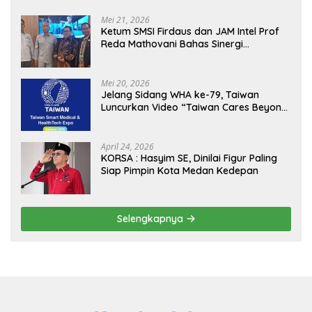
Mei 21, 2026
Ketum SMSI Firdaus dan JAM Intel Prof
Reda Mathovani Bahas Sinergi
Kejagung, ABPEDNAS dan SMSI
Sukseskan Jaga Desa dan Jaga Dapur
MBG, Perkuat Pengawasan Program
Mei 20, 2026
Pemerintah
Jelang Sidang WHA ke-79, Taiwan
Luncurkan Video “Taiwan Cares Beyond
Borders” Promosikan Inovasi Kesehatan
Global
April 24, 2026
KORSA : Hasyim SE, Dinilai Figur Paling
Siap Pimpin Kota Medan Kedepan
Selengkapnya