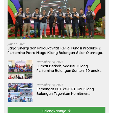
Juni 17, 2026
Jaga Sinergi dan Produktivitas Kerja, Fungsi Produksi 2
Pertamina Patra Niaga Kilang Balongan Gelar Olahraga
Bersama
November 14, 2025
Jum’at Berkah, Security Kilang
Pertamina Balongan Santuni 50 anak
Yatim
November 14, 2025
Semangat HUT ke-8 PT KPI: Kilang
Balongan Teguhkan Komitmen
Ketahanan Energi dan Berbagi Bersama
Penyandang Disabilitas dan Yayasan
Pendidikan
Selengkapnya