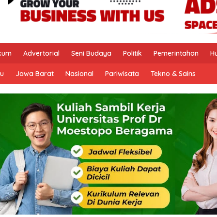
kum
Advertorial
Seni Budaya
Politik
Pemerintahan
H
u
Jawa Barat
Nasional
Pariwisata
Tekno & Sains