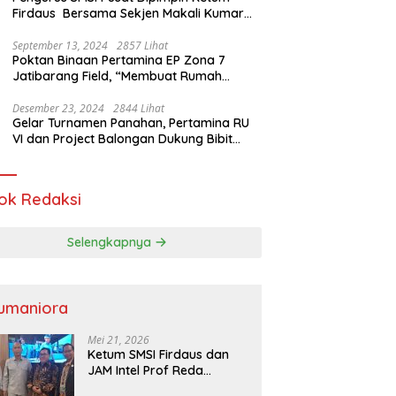
Firdaus Bersama Sekjen Makali Kumar
Gelar Audiensi dengan Mensos Saifullah
Yusuf
September 13, 2024
2857 Lihat
Poktan Binaan Pertamina EP Zona 7
Jatibarang Field, “Membuat Rumah
Singgah” Ciptakan Atasi Serangan Hama
Tikus
Desember 23, 2024
2844 Lihat
Gelar Turnamen Panahan, Pertamina RU
VI dan Project Balongan Dukung Bibit
Atlet Baru
ok Redaksi
Selengkapnya
umaniora
Mei 21, 2026
Ketum SMSI Firdaus dan
JAM Intel Prof Reda
Mathovani Bahas Sinergi