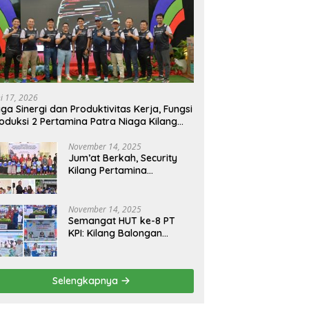
ni 17, 2026
ga Sinergi dan Produktivitas Kerja, Fungsi
oduksi 2 Pertamina Patra Niaga Kilang
longan Gelar Olahraga Bersama
November 14, 2025
Jum’at Berkah, Security
Kilang Pertamina
Balongan Santuni 50 anak
Yatim
November 14, 2025
Semangat HUT ke-8 PT
KPI: Kilang Balongan
Teguhkan Komitmen
Ketahanan Energi dan
Berbagi Bersama
Selengkapnya
Penyandang Disabilitas
dan Yayasan Pendidikan