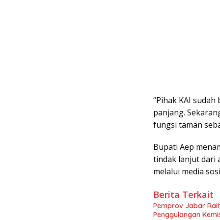
“Pihak KAI sudah 
panjang. Sekarang
fungsi taman seb
Bupati Aep menam
tindak lanjut dar
melalui media so
Berita Terkait
Pemprov Jabar Rai
Penggulangan Kemis