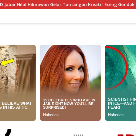
lar Tantangan Kreatif Eceng Gondok Waduk Bojongsari, Sediak