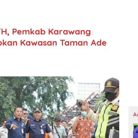
TH, Pemkab Karawang
ibkan Kawasan Taman Ade
A