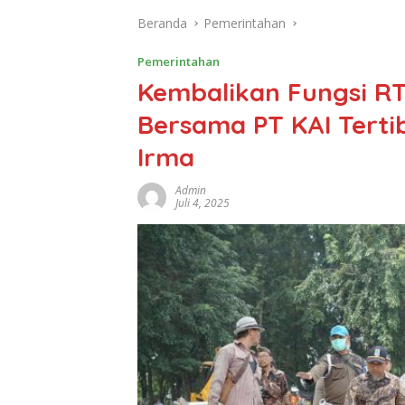
Beranda
Pemerintahan
Pemerintahan
Kembalikan Fungsi R
Bersama PT KAI Tert
Irma
Admin
Juli 4, 2025