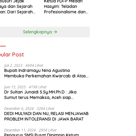
lusuri Jejak
Ketua PDI-P Medan
ya dan Sejarah
Hasyim: Teladan
an: Dari Sejarah
Profesionalisme dan
ng di Hinoki
Simbol Toleransi
age hingga
genal Tokoh
Selengkapnya
rah Chiang Kai-
 di Memorial Hall
ular Post
Juli 2, 2023
6604 Lihat
Bupati Indramayu Nina Agustina
Membuka Perkemahan Kwarcab di Atas
Tenda Apung
Juni 15, 2025
4198 Lihat
Dr Sultan Junaidi S.Sy.MH.Ph.D : Jika
Sumut terus Memaksa, Aceh siap
membawa kasus ini ke Pengadilan
Internasional
Desember 6, 2024
3264 Lihat
DEDI MULYADI DAN NU, RELASI MENJAWAB
PROBLEM INTOLERANSI DI JAWA BARAT
Desember 11, 2024
2958 Lihat
Pengurus SMSI Pusat Dipimpin Ketum