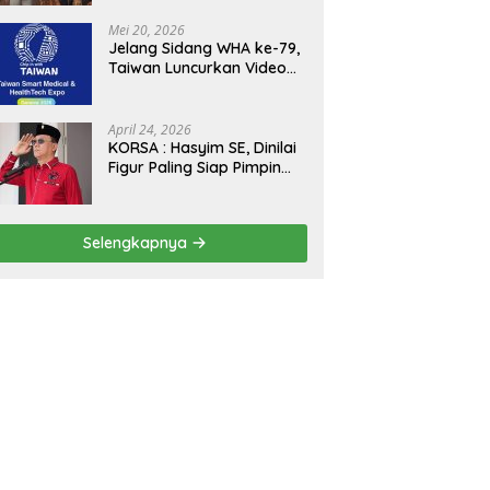
Kejagung, ABPEDNAS dan
SMSI Sukseskan Jaga
Mei 20, 2026
Desa dan Jaga Dapur
Jelang Sidang WHA ke-79,
MBG, Perkuat Pengawasan
Taiwan Luncurkan Video
Program Pemerintah
“Taiwan Cares Beyond
Borders” Promosikan
Inovasi Kesehatan Global
April 24, 2026
KORSA : Hasyim SE, Dinilai
Figur Paling Siap Pimpin
Kota Medan Kedepan
Selengkapnya