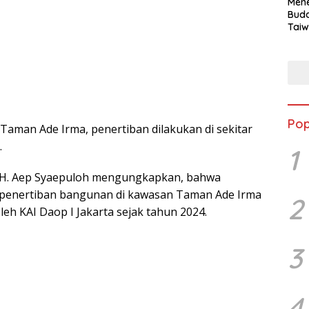
Mene
Buda
Taiw
Jepa
Vill
Men
Seja
shek
Pop
 Taman Ade Irma, penertiban dilakukan di sekitar
.
1
 H. Aep Syaepuloh mengungkapkan, bahwa
it penertiban bangunan di kawasan Taman Ade Irma
2
leh KAI Daop I Jakarta sejak tahun 2024.
3
4