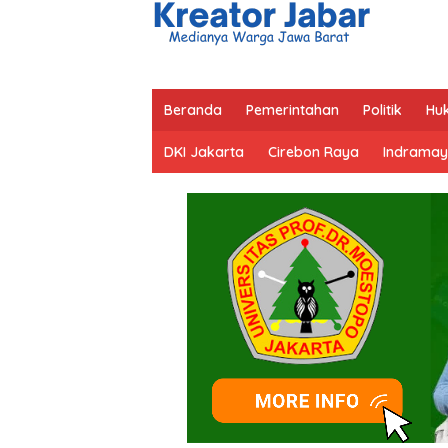
Beranda
Pemerintahan
Politik
Hu
DKI Jakarta
Cirebon Raya
Indramay