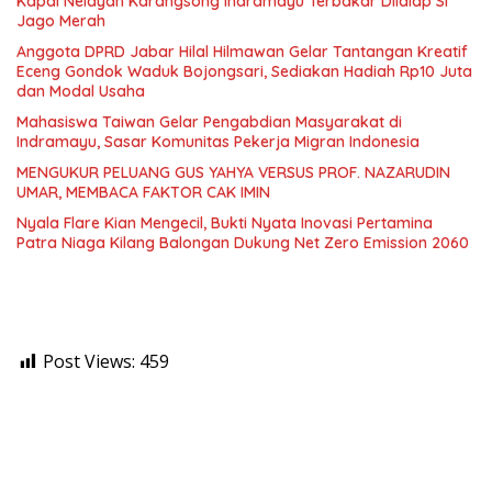
Kapal Nelayan Karangsong Indramayu Terbakar Dilalap Si
Jago Merah
Anggota DPRD Jabar Hilal Hilmawan Gelar Tantangan Kreatif
Eceng Gondok Waduk Bojongsari, Sediakan Hadiah Rp10 Juta
dan Modal Usaha
Mahasiswa Taiwan Gelar Pengabdian Masyarakat di
Indramayu, Sasar Komunitas Pekerja Migran Indonesia
MENGUKUR PELUANG GUS YAHYA VERSUS PROF. NAZARUDIN
UMAR, MEMBACA FAKTOR CAK IMIN
Nyala Flare Kian Mengecil, Bukti Nyata Inovasi Pertamina
Patra Niaga Kilang Balongan Dukung Net Zero Emission 2060
Post Views:
459