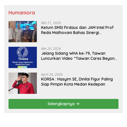
Humaniora
Mei 21, 2026
Ketum SMSI Firdaus dan JAM Intel Prof
Reda Mathovani Bahas Sinergi
Kejagung, ABPEDNAS dan SMSI
Sukseskan Jaga Desa dan Jaga Dapur
MBG, Perkuat Pengawasan Program
Mei 20, 2026
Pemerintah
Jelang Sidang WHA ke-79, Taiwan
Luncurkan Video “Taiwan Cares Beyond
Borders” Promosikan Inovasi Kesehatan
Global
April 24, 2026
KORSA : Hasyim SE, Dinilai Figur Paling
Siap Pimpin Kota Medan Kedepan
Selengkapnya