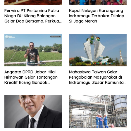
Perwira PT Pertamina Patra
Kapal Nelayan Karangsong
Niaga RU Kilang Balongan
Indramayu Terbakar Dilalap
Gelar Doa Bersama, Perkuat
Si Jago Merah
Integritas dan Keberkahan
Anggota DPRD Jabar Hilal
Mahasiswa Taiwan Gelar
Hilmawan Gelar Tantangan
Pengabdian Masyarakat di
Kreatif Eceng Gondok
Indramayu, Sasar Komunitas
Waduk Bojongsari, Sediakan
Pekerja Migran Indonesia
Hadiah Rp10 Juta dan Modal
Usaha