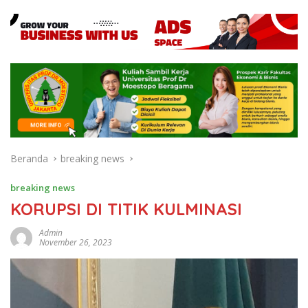
Beranda
breaking news
breaking news
KORUPSI DI TITIK KULMINASI
Admin
November 26, 2023