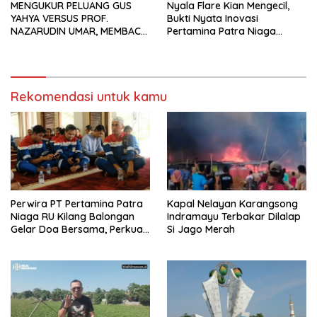
MENGUKUR PELUANG GUS
Nyala Flare Kian Mengecil,
YAHYA VERSUS PROF.
Bukti Nyata Inovasi
NAZARUDIN UMAR, MEMBACA
Pertamina Patra Niaga
FAKTOR CAK IMIN
Kilang Balongan Dukung Net
Zero Emission 2060
Rekomendasi untuk kamu
Perwira PT Pertamina Patra
Kapal Nelayan Karangsong
Niaga RU Kilang Balongan
Indramayu Terbakar Dilalap
Gelar Doa Bersama, Perkuat
Si Jago Merah
Integritas dan Keberkahan