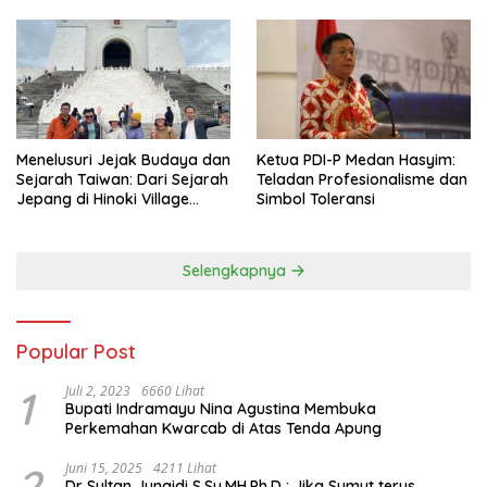
Menelusuri Jejak Budaya dan
Ketua PDI-P Medan Hasyim:
Sejarah Taiwan: Dari Sejarah
Teladan Profesionalisme dan
Jepang di Hinoki Village
Simbol Toleransi
hingga Mengenal Tokoh
Sejarah Chiang Kai-shek di
Memorial Hall
Selengkapnya
Popular Post
1
Juli 2, 2023
6660 Lihat
Bupati Indramayu Nina Agustina Membuka
Perkemahan Kwarcab di Atas Tenda Apung
2
Juni 15, 2025
4211 Lihat
Dr Sultan Junaidi S.Sy.MH.Ph.D : Jika Sumut terus