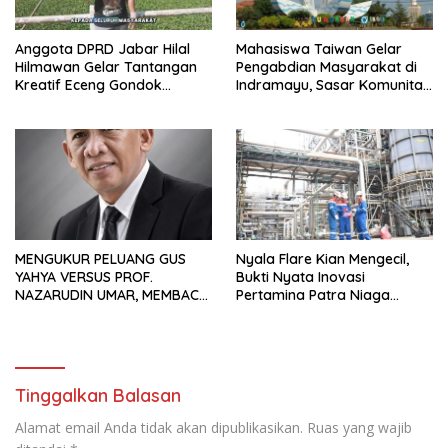
Anggota DPRD Jabar Hilal
Mahasiswa Taiwan Gelar
Hilmawan Gelar Tantangan
Pengabdian Masyarakat di
Kreatif Eceng Gondok
Indramayu, Sasar Komunitas
Waduk Bojongsari, Sediakan
Pekerja Migran Indonesia
Hadiah Rp10 Juta dan Modal
Usaha
MENGUKUR PELUANG GUS
Nyala Flare Kian Mengecil,
YAHYA VERSUS PROF.
Bukti Nyata Inovasi
NAZARUDIN UMAR, MEMBACA
Pertamina Patra Niaga
FAKTOR CAK IMIN
Kilang Balongan Dukung Net
Zero Emission 2060
Tinggalkan Balasan
Alamat email Anda tidak akan dipublikasikan.
Ruas yang wajib