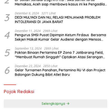
Memaksa, Aceh siap membawa kasus ini ke Pengadilan
Internasional
3
Desember 6, 2024
3271 Lihat
DEDI MULYADI DAN NU, RELASI MENJAWAB PROBLEM
INTOLERANSI DI JAWA BARAT
4
Desember 11, 2024
2969 Lihat
Pengurus SMSI Pusat Dipimpin Ketum Firdaus Bersama
Sekjen Makali Kumar Gelar Audiensi dengan Mensos
Saifullah Yusuf
5
September 13, 2024
2869 Lihat
Poktan Binaan Pertamina EP Zona 7 Jatibarang Field,
“Membuat Rumah Singgah” Ciptakan Atasi Serangan
Hama Tikus
6
Desember 23, 2024
2850 Lihat
Gelar Turnamen Panahan, Pertamina RU VI dan Project
Balongan Dukung Bibit Atlet Baru
Pojok Redaksi
Selengkapnya