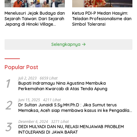
Menelusuri Jejak Budaya dan
Ketua PDI-P Medan Hasyim:
Sejarah Taiwan: Dari Sejarah
Teladan Profesionalisme dan
Jepang di Hinoki Village
Simbol Toleransi
hingga Mengenal Tokoh
Sejarah Chiang Kai-shek di
Memorial Hall
Selengkapnya
Popular Post
1
Juli 2, 2023
6659 Lihat
Bupati Indramayu Nina Agustina Membuka
Perkemahan Kwarcab di Atas Tenda Apung
2
Juni 15, 2025
4211 Lihat
Dr Sultan Junaidi S.Sy.MH.Ph.D : Jika Sumut terus
Memaksa, Aceh siap membawa kasus ini ke Pengadilan
Internasional
3
Desember 6, 2024
3271 Lihat
DEDI MULYADI DAN NU, RELASI MENJAWAB PROBLEM
INTOLERANSI DI JAWA BARAT