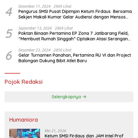
4
Desember 11, 2024
2969 Lihat
Pengurus SMSI Pusat Dipimpin Ketum Firdaus Bersama
Sekjen Makali Kumar Gelar Audiensi dengan Mensos
Saifullah Yusuf
5
September 13, 2024
2869 Lihat
Poktan Binaan Pertamina EP Zona 7 Jatibarang Field,
“Membuat Rumah Singgah” Ciptakan Atasi Serangan
Hama Tikus
6
Desember 23, 2024
2850 Lihat
Gelar Turnamen Panahan, Pertamina RU VI dan Project
Balongan Dukung Bibit Atlet Baru
Pojok Redaksi
Selengkapnya
Humaniora
Mei 21, 2026
Ketum SMSI Firdaus dan JAM Intel Prof