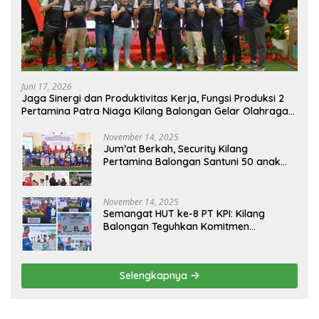
Juni 17, 2026
Jaga Sinergi dan Produktivitas Kerja, Fungsi Produksi 2
Pertamina Patra Niaga Kilang Balongan Gelar Olahraga
Bersama
November 14, 2025
Jum’at Berkah, Security Kilang
Pertamina Balongan Santuni 50 anak
Yatim
November 14, 2025
Semangat HUT ke-8 PT KPI: Kilang
Balongan Teguhkan Komitmen
Ketahanan Energi dan Berbagi Bersama
Penyandang Disabilitas dan Yayasan
Pendidikan
Selengkapnya