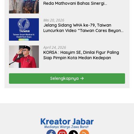
Reda Mathovani Bahas Sinergi
Kejagung, ABPEDNAS dan SMSI
Sukseskan Jaga Desa dan Jaga Dapur
MBG, Perkuat Pengawasan Program
Mei 20, 2026
Pemerintah
Jelang Sidang WHA ke-79, Taiwan
Luncurkan Video “Taiwan Cares Beyond
Borders” Promosikan Inovasi Kesehatan
Global
April 24, 2026
KORSA : Hasyim SE, Dinilai Figur Paling
Siap Pimpin Kota Medan Kedepan
Selengkapnya