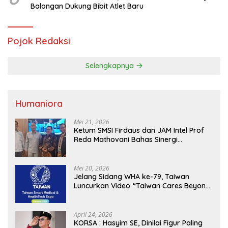
Balongan Dukung Bibit Atlet Baru
Pojok Redaksi
Selengkapnya
Humaniora
Mei 21, 2026
Ketum SMSI Firdaus dan JAM Intel Prof
Reda Mathovani Bahas Sinergi
Kejagung, ABPEDNAS dan SMSI
Sukseskan Jaga Desa dan Jaga Dapur
MBG, Perkuat Pengawasan Program
Mei 20, 2026
Pemerintah
Jelang Sidang WHA ke-79, Taiwan
Luncurkan Video “Taiwan Cares Beyond
Borders” Promosikan Inovasi Kesehatan
Global
April 24, 2026
KORSA : Hasyim SE, Dinilai Figur Paling