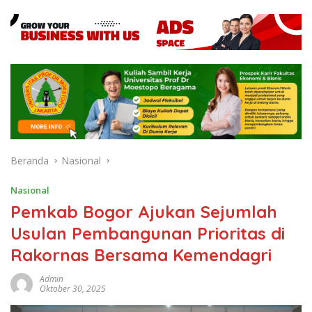
Beranda
Nasional
Nasional
Pemkab Bogor Ajukan Sejumlah
Usulan Pembangunan Prioritas di
Rakornas Bersama Kemendagri
Admin
Oktober 30, 2025