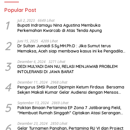
Popular Post
1
Juli 2, 2023
6649 Lihat
Bupati Indramayu Nina Agustina Membuka
Perkemahan Kwarcab di Atas Tenda Apung
2
Juni 15, 2025
4209 Lihat
Dr Sultan Junaidi S.Sy.MH.Ph.D : Jika Sumut terus
Memaksa, Aceh siap membawa kasus ini ke Pengadilan
Internasional
3
Desember 6, 2024
3271 Lihat
DEDI MULYADI DAN NU, RELASI MENJAWAB PROBLEM
INTOLERANSI DI JAWA BARAT
4
Desember 11, 2024
2968 Lihat
Pengurus SMSI Pusat Dipimpin Ketum Firdaus Bersama
Sekjen Makali Kumar Gelar Audiensi dengan Mensos
Saifullah Yusuf
5
September 13, 2024
2869 Lihat
Poktan Binaan Pertamina EP Zona 7 Jatibarang Field,
“Membuat Rumah Singgah” Ciptakan Atasi Serangan
Hama Tikus
6
Desember 23, 2024
2850 Lihat
Gelar Turnamen Panahan, Pertamina RU VI dan Project