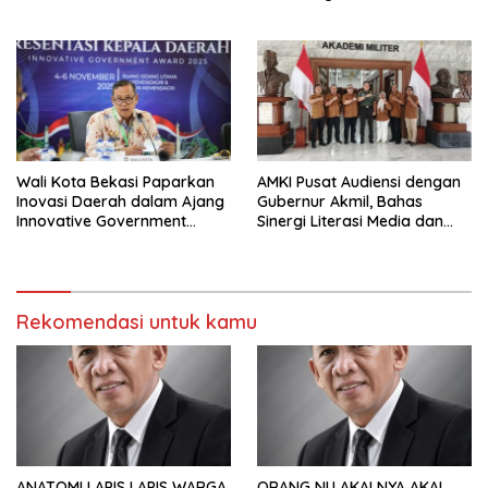
Wali Kota Bekasi Paparkan
AMKI Pusat Audiensi dengan
Inovasi Daerah dalam Ajang
Gubernur Akmil, Bahas
Innovative Government
Sinergi Literasi Media dan
Award 2025
Wawasan Kebangsaan
Rekomendasi untuk kamu
ANATOMI LAPIS LAPIS WARGA
ORANG NU AKALNYA AKAL