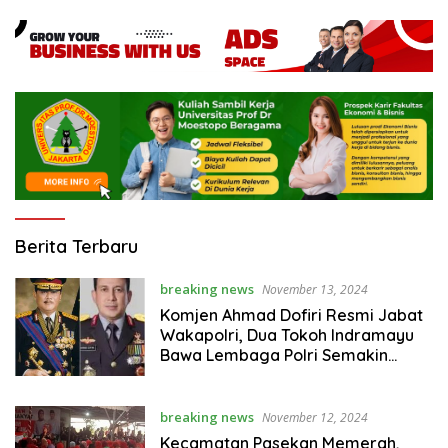
kretorjabar.com
Berita Terbaru
breaking news
November 13, 2024
Komjen Ahmad Dofiri Resmi Jabat
Wakapolri, Dua Tokoh Indramayu
Bawa Lembaga Polri Semakin
Profesional
breaking news
November 12, 2024
Kecamatan Pasekan Memerah,