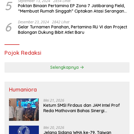
5
September 13, 2024
2854 Lihat
Poktan Binaan Pertamina EP Zona 7 Jatibarang Field,
“Membuat Rumah Singgah” Ciptakan Atasi Serangan
Hama Tikus
6
Desember 23, 2024
2842 Lihat
Gelar Turnamen Panahan, Pertamina RU VI dan Project
Balongan Dukung Bibit Atlet Baru
Pojok Redaksi
Selengkapnya
Humaniora
Mei 21, 2026
Ketum SMSI Firdaus dan JAM Intel Prof
Reda Mathovani Bahas Sinergi
Kejagung, ABPEDNAS dan SMSI
Sukseskan Jaga Desa dan Jaga Dapur
MBG, Perkuat Pengawasan Program
Mei 20, 2026
Pemerintah
Jelang Sidang WHA ke-79, Taiwan