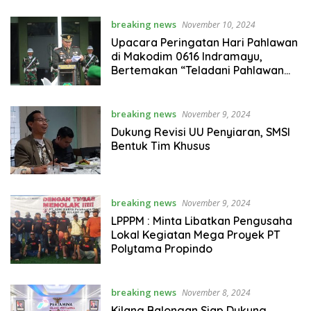
breaking news
November 10, 2024
Upacara Peringatan Hari Pahlawan
di Makodim 0616 Indramayu,
Bertemakan “Teladani Pahlawan
Mu, Cintai Negerimu”
breaking news
November 9, 2024
Dukung Revisi UU Penyiaran, SMSI
Bentuk Tim Khusus
breaking news
November 9, 2024
LPPPM : Minta Libatkan Pengusaha
Lokal Kegiatan Mega Proyek PT
Polytama Propindo
breaking news
November 8, 2024
Kilang Balongan Siap Dukung