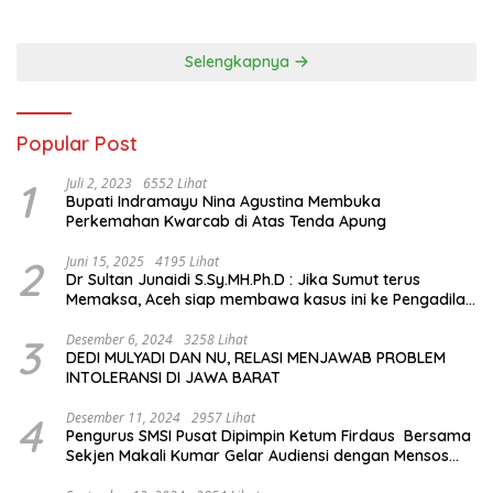
hingga Mengenal Tokoh
Sejarah Chiang Kai-shek di
Memorial Hall
Selengkapnya
Popular Post
1
Juli 2, 2023
6552 Lihat
Bupati Indramayu Nina Agustina Membuka
Perkemahan Kwarcab di Atas Tenda Apung
2
Juni 15, 2025
4195 Lihat
Dr Sultan Junaidi S.Sy.MH.Ph.D : Jika Sumut terus
Memaksa, Aceh siap membawa kasus ini ke Pengadilan
Internasional
3
Desember 6, 2024
3258 Lihat
DEDI MULYADI DAN NU, RELASI MENJAWAB PROBLEM
INTOLERANSI DI JAWA BARAT
4
Desember 11, 2024
2957 Lihat
Pengurus SMSI Pusat Dipimpin Ketum Firdaus Bersama
Sekjen Makali Kumar Gelar Audiensi dengan Mensos
Saifullah Yusuf