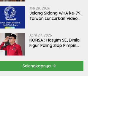
Kejagung, ABPEDNAS dan
SMSI Sukseskan Jaga
Mei 20, 2026
Desa dan Jaga Dapur
Jelang Sidang WHA ke-79,
MBG, Perkuat Pengawasan
Taiwan Luncurkan Video
Program Pemerintah
“Taiwan Cares Beyond
Borders” Promosikan
Inovasi Kesehatan Global
April 24, 2026
KORSA : Hasyim SE, Dinilai
Figur Paling Siap Pimpin
Kota Medan Kedepan
Selengkapnya