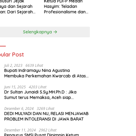
lusuri Jejak
Ketua PDI-P Medan
ya dan Sejarah
Hasyim: Teladan
an: Dari Sejarah
Profesionalisme dan
ng di Hinoki
Simbol Toleransi
age hingga
genal Tokoh
Selengkapnya
rah Chiang Kai-
 di Memorial Hall
ular Post
Juli 2, 2023
6639 Lihat
Bupati Indramayu Nina Agustina
Membuka Perkemahan Kwarcab di Atas
Tenda Apung
Juni 15, 2025
4203 Lihat
Dr Sultan Junaidi S.Sy.MH.Ph.D : Jika
Sumut terus Memaksa, Aceh siap
membawa kasus ini ke Pengadilan
Internasional
Desember 6, 2024
3269 Lihat
DEDI MULYADI DAN NU, RELASI MENJAWAB
PROBLEM INTOLERANSI DI JAWA BARAT
Desember 11, 2024
2962 Lihat
Pengurus SMSI Pusat Dipimpin Ketum