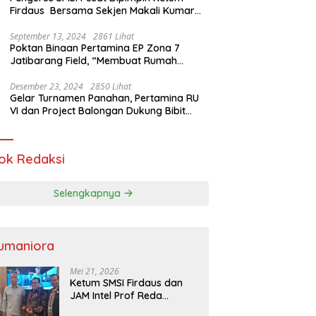
Firdaus Bersama Sekjen Makali Kumar
Gelar Audiensi dengan Mensos Saifullah
Yusuf
September 13, 2024
2861 Lihat
Poktan Binaan Pertamina EP Zona 7
Jatibarang Field, “Membuat Rumah
Singgah” Ciptakan Atasi Serangan Hama
Tikus
Desember 23, 2024
2850 Lihat
Gelar Turnamen Panahan, Pertamina RU
VI dan Project Balongan Dukung Bibit
Atlet Baru
ok Redaksi
Selengkapnya
umaniora
Mei 21, 2026
Ketum SMSI Firdaus dan
JAM Intel Prof Reda
Mathovani Bahas Sinergi