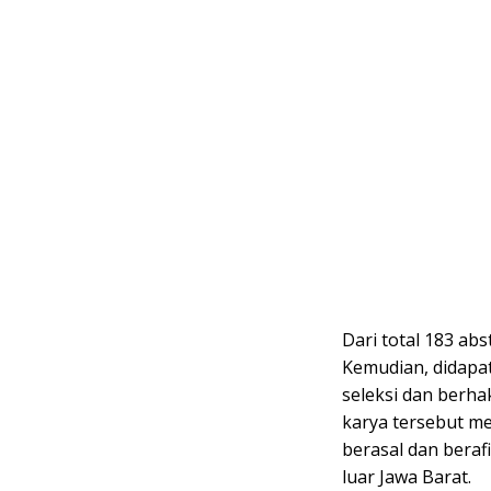
Dari total 183 abst
Kemudian, didapatk
seleksi dan berha
karya tersebut m
berasal dan berafi
luar Jawa Barat.