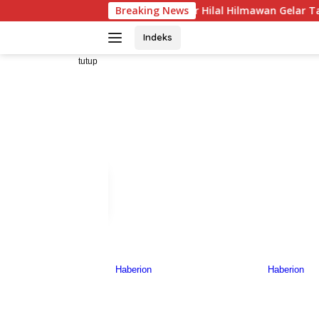
Langsung
ggota DPRD Jabar Hilal Hilmawan Gelar Tantangan Kreatif Ece
Breaking News
ke
konten
Indeks
tutup