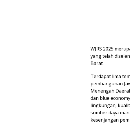
WJRS 2025 merupa
yang telah disele
Barat.
Terdapat lima te
pembangunan Jaw
Menengah Daerah 
dan blue economy
lingkungan, kuali
sumber daya manu
kesenjangan pemb