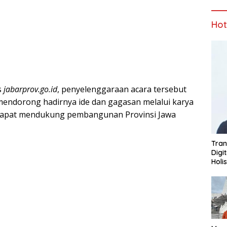
Ho
s
jabarprov.go.id
, penyelenggaraan acara tersebut
mendorong hadirnya ide dan gagasan melalui karya
g dapat mendukung pembangunan Provinsi Jawa
Tran
Digi
Holi