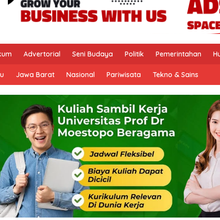
kum
Advertorial
Seni Budaya
Politik
Pemerintahan
H
u
Jawa Barat
Nasional
Pariwisata
Tekno & Sains