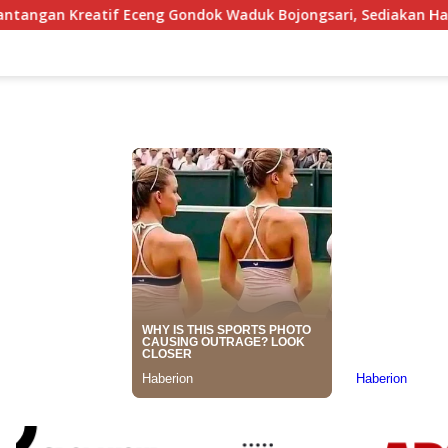
ng Gondok Waduk Bojongsari, Sediakan Hadiah Rp10 Juta dan M