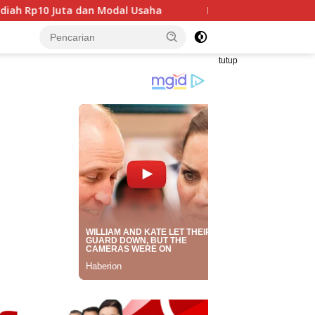
odal Usaha
Mahasiswa Taiwan Gelar Pengabdian Masyar
tutup