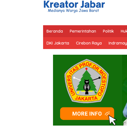
Beranda
Pemerintahan
Politik
Hu
DKI Jakarta
Cirebon Raya
Indramay