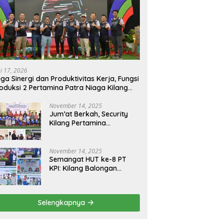
ni 17, 2026
ga Sinergi dan Produktivitas Kerja, Fungsi
oduksi 2 Pertamina Patra Niaga Kilang
longan Gelar Olahraga Bersama
November 14, 2025
Jum’at Berkah, Security
Kilang Pertamina
Balongan Santuni 50 anak
Yatim
November 14, 2025
Semangat HUT ke-8 PT
KPI: Kilang Balongan
Teguhkan Komitmen
Ketahanan Energi dan
Berbagi Bersama
Selengkapnya
Penyandang Disabilitas
dan Yayasan Pendidikan