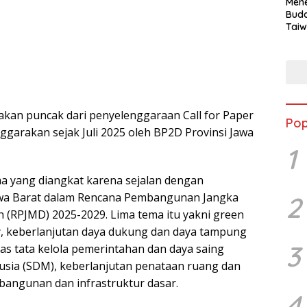
Mene
Buda
Taiw
Jepa
Vill
Men
Seja
shek
kan puncak dari penyelenggaraan Call for Paper
Pop
nggarakan sejak Juli 2025 oleh BP2D Provinsi Jawa
1
ma yang diangkat karena sejalan dengan
a Barat dalam Rencana Pembangunan Jangka
2
(RPJMD) 2025-2029. Lima tema itu yakni green
, keberlanjutan daya dukung dan daya tampung
3
tas tata kelola pemerintahan dan daya saing
sia (SDM), keberlanjutan penataan ruang dan
angunan dan infrastruktur dasar.
4