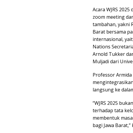
Acara WJRS 2025 d
zoom meeting dan
tambahan, yakni R
Barat bersama pa
internasional, yai
Nations Secretari
Arnold Tukker dar
Muljadi dari Unive
Professor Armida
mengintegrasikan 
langsung ke dal
“WJRS 2025 bukan
terhadap tata ke
membentuk masa d
bagi Jawa Barat,” 