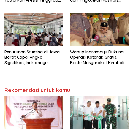
Tawarkan Presisi Tinggi dan
dan Tingkatkan Fasilitas
Pemulihan Lebih Cepat
Kesehatan Sumedang
Penurunan Stunting di Jawa
Wabup Indramayu Dukung
Barat Capai Angka
Operasi Katarak Gratis,
Signifikan, Indramayu
Bantu Masyarakat Kembali
Perkuat Upaya Pencegahan
Melihat Terang
Rekomendasi untuk kamu