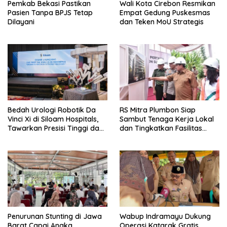
Pemkab Bekasi Pastikan
Wali Kota Cirebon Resmikan
Pasien Tanpa BPJS Tetap
Empat Gedung Puskesmas
Dilayani
dan Teken MoU Strategis
Bedah Urologi Robotik Da
RS Mitra Plumbon Siap
Vinci Xi di Siloam Hospitals,
Sambut Tenaga Kerja Lokal
Tawarkan Presisi Tinggi dan
dan Tingkatkan Fasilitas
Pemulihan Lebih Cepat
Kesehatan Sumedang
Penurunan Stunting di Jawa
Wabup Indramayu Dukung
Barat Capai Angka
Operasi Katarak Gratis,