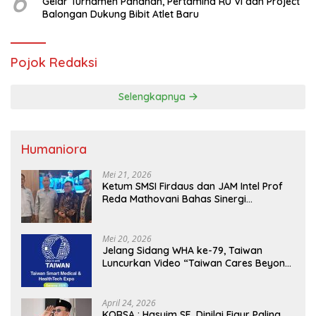
6
Gelar Turnamen Panahan, Pertamina RU VI dan Project
Balongan Dukung Bibit Atlet Baru
Pojok Redaksi
Selengkapnya
Humaniora
Mei 21, 2026
Ketum SMSI Firdaus dan JAM Intel Prof
Reda Mathovani Bahas Sinergi
Kejagung, ABPEDNAS dan SMSI
Sukseskan Jaga Desa dan Jaga Dapur
MBG, Perkuat Pengawasan Program
Mei 20, 2026
Pemerintah
Jelang Sidang WHA ke-79, Taiwan
Luncurkan Video “Taiwan Cares Beyond
Borders” Promosikan Inovasi Kesehatan
Global
April 24, 2026
KORSA : Hasyim SE, Dinilai Figur Paling