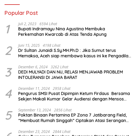
Popular Post
1
Juli 2, 2023
6594 Lihat
Bupati Indramayu Nina Agustina Membuka
Perkemahan Kwarcab di Atas Tenda Apung
2
Juni 15, 2025
4198 Lihat
Dr Sultan Junaidi S.Sy.MH.Ph.D : Jika Sumut terus
Memaksa, Aceh siap membawa kasus ini ke Pengadilan
Internasional
3
Desember 6, 2024
3262 Lihat
DEDI MULYADI DAN NU, RELASI MENJAWAB PROBLEM
INTOLERANSI DI JAWA BARAT
4
Desember 11, 2024
2958 Lihat
Pengurus SMSI Pusat Dipimpin Ketum Firdaus Bersama
Sekjen Makali Kumar Gelar Audiensi dengan Mensos
Saifullah Yusuf
5
September 13, 2024
2856 Lihat
Poktan Binaan Pertamina EP Zona 7 Jatibarang Field,
“Membuat Rumah Singgah” Ciptakan Atasi Serangan
Hama Tikus
Desember 23, 2024
2844 Lihat