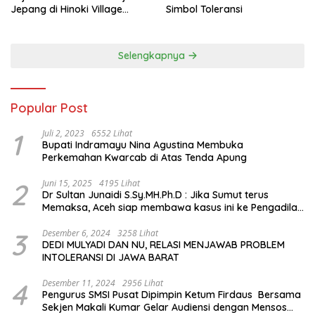
Jepang di Hinoki Village
Simbol Toleransi
hingga Mengenal Tokoh
Sejarah Chiang Kai-shek di
Memorial Hall
Selengkapnya
Popular Post
1
Juli 2, 2023
6552 Lihat
Bupati Indramayu Nina Agustina Membuka
Perkemahan Kwarcab di Atas Tenda Apung
2
Juni 15, 2025
4195 Lihat
Dr Sultan Junaidi S.Sy.MH.Ph.D : Jika Sumut terus
Memaksa, Aceh siap membawa kasus ini ke Pengadilan
Internasional
3
Desember 6, 2024
3258 Lihat
DEDI MULYADI DAN NU, RELASI MENJAWAB PROBLEM
INTOLERANSI DI JAWA BARAT
4
Desember 11, 2024
2956 Lihat
Pengurus SMSI Pusat Dipimpin Ketum Firdaus Bersama
Sekjen Makali Kumar Gelar Audiensi dengan Mensos