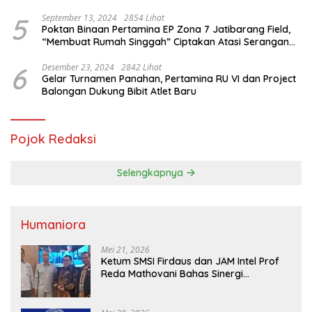
Saifullah Yusuf
5
September 13, 2024
2854 Lihat
Poktan Binaan Pertamina EP Zona 7 Jatibarang Field,
“Membuat Rumah Singgah” Ciptakan Atasi Serangan
Hama Tikus
6
Desember 23, 2024
2842 Lihat
Gelar Turnamen Panahan, Pertamina RU VI dan Project
Balongan Dukung Bibit Atlet Baru
Pojok Redaksi
Selengkapnya
Humaniora
Mei 21, 2026
Ketum SMSI Firdaus dan JAM Intel Prof
Reda Mathovani Bahas Sinergi
Kejagung, ABPEDNAS dan SMSI
Sukseskan Jaga Desa dan Jaga Dapur
MBG, Perkuat Pengawasan Program