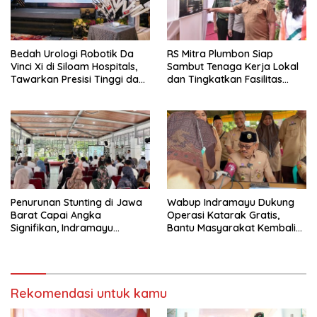
Bedah Urologi Robotik Da
RS Mitra Plumbon Siap
Vinci Xi di Siloam Hospitals,
Sambut Tenaga Kerja Lokal
Tawarkan Presisi Tinggi dan
dan Tingkatkan Fasilitas
Pemulihan Lebih Cepat
Kesehatan Sumedang
Penurunan Stunting di Jawa
Wabup Indramayu Dukung
Barat Capai Angka
Operasi Katarak Gratis,
Signifikan, Indramayu
Bantu Masyarakat Kembali
Perkuat Upaya Pencegahan
Melihat Terang
Rekomendasi untuk kamu