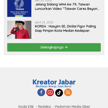
Mei 20, 2026
Pemerintah
Jelang Sidang WHA ke-79, Taiwan
Luncurkan Video “Taiwan Cares Beyond
Borders” Promosikan Inovasi Kesehatan
Global
April 24, 2026
KORSA : Hasyim SE, Dinilai Figur Paling
Siap Pimpin Kota Medan Kedepan
Selengkapnya
Kode Etik
Redaksi
Pedoman Media Siber