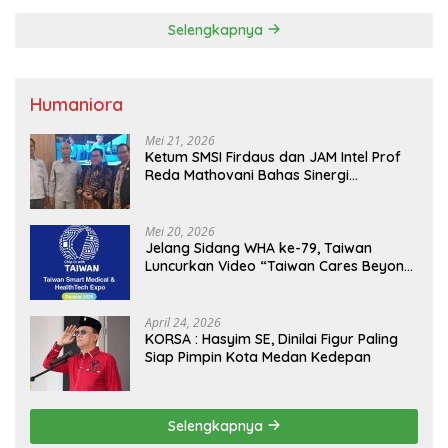
Selengkapnya
Humaniora
Mei 21, 2026
Ketum SMSI Firdaus dan JAM Intel Prof
Reda Mathovani Bahas Sinergi
Kejagung, ABPEDNAS dan SMSI
Sukseskan Jaga Desa dan Jaga Dapur
MBG, Perkuat Pengawasan Program
Mei 20, 2026
Pemerintah
Jelang Sidang WHA ke-79, Taiwan
Luncurkan Video “Taiwan Cares Beyond
Borders” Promosikan Inovasi Kesehatan
Global
April 24, 2026
KORSA : Hasyim SE, Dinilai Figur Paling
Siap Pimpin Kota Medan Kedepan
Selengkapnya