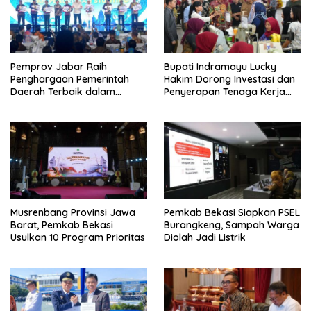
Pemprov Jabar Raih
Bupati Indramayu Lucky
Penghargaan Pemerintah
Hakim Dorong Investasi dan
Daerah Terbaik dalam
Penyerapan Tenaga Kerja
Penggulangan Kemiskinan
Saat Kunjungi PT Free View
dan Penurunan Stunting
Internasional
Musrenbang Provinsi Jawa
Pemkab Bekasi Siapkan PSEL
Barat, Pemkab Bekasi
Burangkeng, Sampah Warga
Usulkan 10 Program Prioritas
Diolah Jadi Listrik