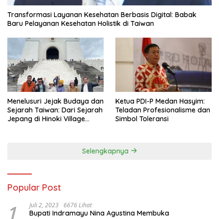
Transformasi Layanan Kesehatan Berbasis Digital: Babak
Baru Pelayanan Kesehatan Holistik di Taiwan
Menelusuri Jejak Budaya dan
Ketua PDI-P Medan Hasyim:
Sejarah Taiwan: Dari Sejarah
Teladan Profesionalisme dan
Jepang di Hinoki Village
Simbol Toleransi
hingga Mengenal Tokoh
Sejarah Chiang Kai-shek di
Memorial Hall
Selengkapnya
Popular Post
1
Juli 2, 2023
6676 Lihat
Bupati Indramayu Nina Agustina Membuka