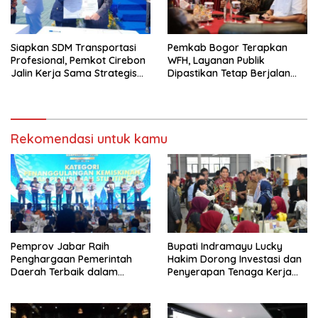
Siapkan SDM Transportasi
Pemkab Bogor Terapkan
Profesional, Pemkot Cirebon
WFH, Layanan Publik
Jalin Kerja Sama Strategis
Dipastikan Tetap Berjalan
dengan Kemenhub
Normal
Rekomendasi untuk kamu
Pemprov Jabar Raih
Bupati Indramayu Lucky
Penghargaan Pemerintah
Hakim Dorong Investasi dan
Daerah Terbaik dalam
Penyerapan Tenaga Kerja
Penggulangan Kemiskinan
Saat Kunjungi PT Free View
dan Penurunan Stunting
Internasional