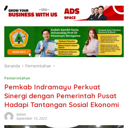
Beranda
Pemerintahan
Pemerintahan
Pemkab Indramayu Perkuat
Sinergi dengan Pemerintah Pusat
Hadapi Tantangan Sosial Ekonomi
Admin
September 10, 2025