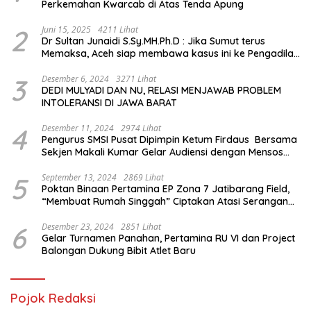
Perkemahan Kwarcab di Atas Tenda Apung
2
Juni 15, 2025
4211 Lihat
Dr Sultan Junaidi S.Sy.MH.Ph.D : Jika Sumut terus
Memaksa, Aceh siap membawa kasus ini ke Pengadilan
Internasional
3
Desember 6, 2024
3271 Lihat
DEDI MULYADI DAN NU, RELASI MENJAWAB PROBLEM
INTOLERANSI DI JAWA BARAT
4
Desember 11, 2024
2974 Lihat
Pengurus SMSI Pusat Dipimpin Ketum Firdaus Bersama
Sekjen Makali Kumar Gelar Audiensi dengan Mensos
Saifullah Yusuf
5
September 13, 2024
2869 Lihat
Poktan Binaan Pertamina EP Zona 7 Jatibarang Field,
“Membuat Rumah Singgah” Ciptakan Atasi Serangan
Hama Tikus
6
Desember 23, 2024
2851 Lihat
Gelar Turnamen Panahan, Pertamina RU VI dan Project
Balongan Dukung Bibit Atlet Baru
Pojok Redaksi