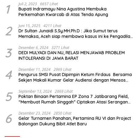
1
Juli 2, 2023
6657 Lihat
Bupati Indramayu Nina Agustina Membuka
Perkemahan Kwarcab di Atas Tenda Apung
2
Juni 15, 2025
4211 Lihat
Dr Sultan Junaidi S.Sy.MH.Ph.D : Jika Sumut terus
Memaksa, Aceh siap membawa kasus ini ke Pengadilan
Internasional
3
Desember 6, 2024
3271 Lihat
DEDI MULYADI DAN NU, RELASI MENJAWAB PROBLEM
INTOLERANSI DI JAWA BARAT
4
Desember 11, 2024
2969 Lihat
Pengurus SMSI Pusat Dipimpin Ketum Firdaus Bersama
Sekjen Makali Kumar Gelar Audiensi dengan Mensos
Saifullah Yusuf
5
September 13, 2024
2869 Lihat
Poktan Binaan Pertamina EP Zona 7 Jatibarang Field,
“Membuat Rumah Singgah” Ciptakan Atasi Serangan
Hama Tikus
6
Desember 23, 2024
2850 Lihat
Gelar Turnamen Panahan, Pertamina RU VI dan Project
Balongan Dukung Bibit Atlet Baru