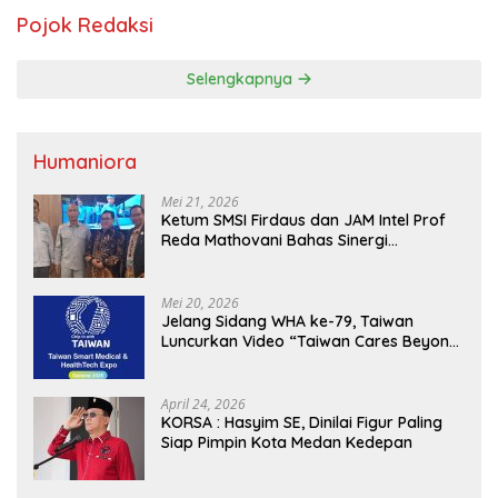
Pojok Redaksi
Selengkapnya
Humaniora
Mei 21, 2026
Ketum SMSI Firdaus dan JAM Intel Prof
Reda Mathovani Bahas Sinergi
Kejagung, ABPEDNAS dan SMSI
Sukseskan Jaga Desa dan Jaga Dapur
MBG, Perkuat Pengawasan Program
Mei 20, 2026
Pemerintah
Jelang Sidang WHA ke-79, Taiwan
Luncurkan Video “Taiwan Cares Beyond
Borders” Promosikan Inovasi Kesehatan
Global
April 24, 2026
KORSA : Hasyim SE, Dinilai Figur Paling
Siap Pimpin Kota Medan Kedepan