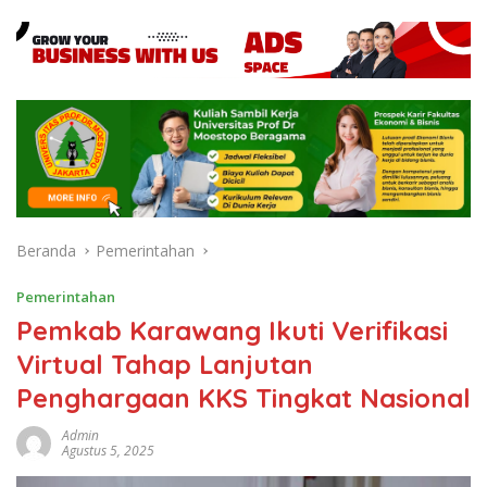
Beranda
Pemerintahan
Pemerintahan
Pemkab Karawang Ikuti Verifikasi
Virtual Tahap Lanjutan
Penghargaan KKS Tingkat Nasional
Admin
Agustus 5, 2025