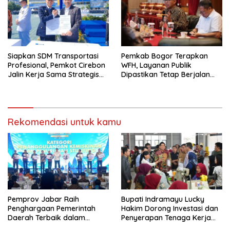
Siapkan SDM Transportasi
Pemkab Bogor Terapkan
Profesional, Pemkot Cirebon
WFH, Layanan Publik
Jalin Kerja Sama Strategis
Dipastikan Tetap Berjalan
dengan Kemenhub
Normal
Rekomendasi untuk kamu
Pemprov Jabar Raih
Bupati Indramayu Lucky
Penghargaan Pemerintah
Hakim Dorong Investasi dan
Daerah Terbaik dalam
Penyerapan Tenaga Kerja
Penggulangan Kemiskinan
Saat Kunjungi PT Free View