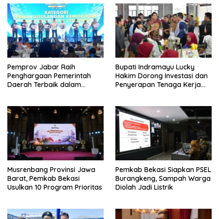
Pemprov Jabar Raih
Bupati Indramayu Lucky
Penghargaan Pemerintah
Hakim Dorong Investasi dan
Daerah Terbaik dalam
Penyerapan Tenaga Kerja
Penggulangan Kemiskinan
Saat Kunjungi PT Free View
dan Penurunan Stunting
Internasional
Musrenbang Provinsi Jawa
Pemkab Bekasi Siapkan PSEL
Barat, Pemkab Bekasi
Burangkeng, Sampah Warga
Usulkan 10 Program Prioritas
Diolah Jadi Listrik