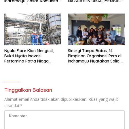
Indramayu, Sasar Komunitas
NAZARUDIN UMAR, MEMBACA
Pekerja Migran Indonesia
FAKTOR CAK IMIN
Nyala Flare Kian Mengecil,
Sinergi Tanpa Batas: 14
Bukti Nyata Inovasi
Pimpinan Organisasi Pers di
Pertamina Patra Niaga
Indramayu Nyatakan Solid di
Kilang Balongan Dukung Net
Bawah FKJI
Zero Emission 2060
Tinggalkan Balasan
Alamat email Anda tidak akan dipublikasikan.
Ruas yang wajib
ditandai
*