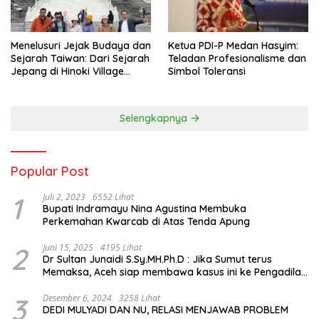
Menelusuri Jejak Budaya dan
Ketua PDI-P Medan Hasyim:
Sejarah Taiwan: Dari Sejarah
Teladan Profesionalisme dan
Jepang di Hinoki Village
Simbol Toleransi
hingga Mengenal Tokoh
Sejarah Chiang Kai-shek di
Memorial Hall
Selengkapnya
Popular Post
1
Juli 2, 2023
6552 Lihat
Bupati Indramayu Nina Agustina Membuka
Perkemahan Kwarcab di Atas Tenda Apung
2
Juni 15, 2025
4195 Lihat
Dr Sultan Junaidi S.Sy.MH.Ph.D : Jika Sumut terus
Memaksa, Aceh siap membawa kasus ini ke Pengadilan
Internasional
3
Desember 6, 2024
3258 Lihat
DEDI MULYADI DAN NU, RELASI MENJAWAB PROBLEM