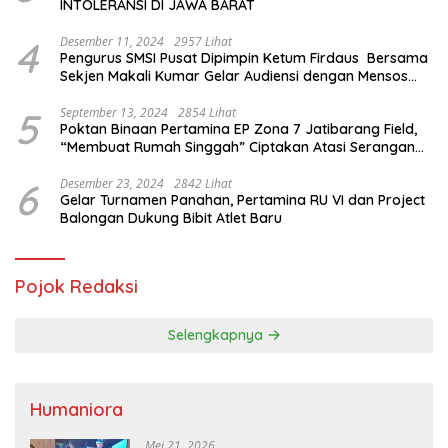
INTOLERANSI DI JAWA BARAT
4
Desember 11, 2024
2957 Lihat
Pengurus SMSI Pusat Dipimpin Ketum Firdaus Bersama
Sekjen Makali Kumar Gelar Audiensi dengan Mensos
Saifullah Yusuf
5
September 13, 2024
2854 Lihat
Poktan Binaan Pertamina EP Zona 7 Jatibarang Field,
“Membuat Rumah Singgah” Ciptakan Atasi Serangan
Hama Tikus
6
Desember 23, 2024
2842 Lihat
Gelar Turnamen Panahan, Pertamina RU VI dan Project
Balongan Dukung Bibit Atlet Baru
Pojok Redaksi
Selengkapnya
Humaniora
Mei 21, 2026