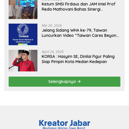
Ketum SMSI Firdaus dan JAM Intel Prof
Reda Mathovani Bahas Sinergi
Kejagung, ABPEDNAS dan SMSI
Sukseskan Jaga Desa dan Jaga Dapur
MBG, Perkuat Pengawasan Program
Mei 20, 2026
Pemerintah
Jelang Sidang WHA ke-79, Taiwan
Luncurkan Video “Taiwan Cares Beyond
Borders” Promosikan Inovasi Kesehatan
Global
April 24, 2026
KORSA : Hasyim SE, Dinilai Figur Paling
Siap Pimpin Kota Medan Kedepan
Selengkapnya