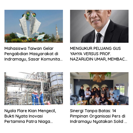
Waduk Bojongsari, Sediakan
Hadiah Rp10 Juta dan Modal
Usaha
Mahasiswa Taiwan Gelar
MENGUKUR PELUANG GUS
Pengabdian Masyarakat di
YAHYA VERSUS PROF.
Indramayu, Sasar Komunitas
NAZARUDIN UMAR, MEMBACA
Pekerja Migran Indonesia
FAKTOR CAK IMIN
Nyala Flare Kian Mengecil,
Sinergi Tanpa Batas: 14
Bukti Nyata Inovasi
Pimpinan Organisasi Pers di
Pertamina Patra Niaga
Indramayu Nyatakan Solid di
Kilang Balongan Dukung Net
Bawah FKJI
Zero Emission 2060