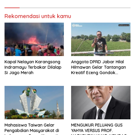
Rekomendasi untuk kamu
Kapal Nelayan Karangsong
Anggota DPRD Jabar Hilal
Indramayu Terbakar Dilalap
Hilmawan Gelar Tantangan
Si Jago Merah
Kreatif Eceng Gondok
Waduk Bojongsari, Sediakan
Hadiah Rp10 Juta dan Modal
Usaha
Mahasiswa Taiwan Gelar
MENGUKUR PELUANG GUS
Pengabdian Masyarakat di
YAHYA VERSUS PROF.