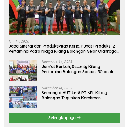
Juni 17, 2026
Jaga Sinergi dan Produktivitas Kerja, Fungsi Produksi 2
Pertamina Patra Niaga Kilang Balongan Gelar Olahraga
Bersama
November 14, 2025
Jum’at Berkah, Security Kilang
Pertamina Balongan Santuni 50 anak
Yatim
November 14, 2025
Semangat HUT ke-8 PT KPI: Kilang
Balongan Teguhkan Komitmen
Ketahanan Energi dan Berbagi Bersama
Penyandang Disabilitas dan Yayasan
Pendidikan
Selengkapnya