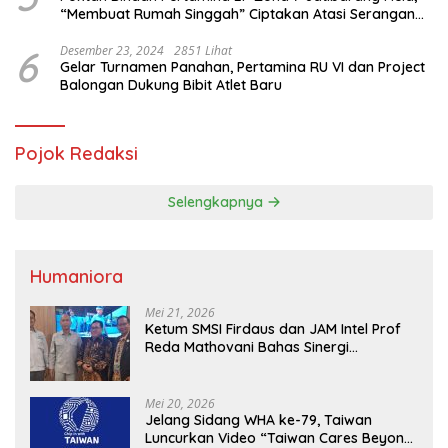
“Membuat Rumah Singgah” Ciptakan Atasi Serangan
Hama Tikus
6
Desember 23, 2024
2851 Lihat
Gelar Turnamen Panahan, Pertamina RU VI dan Project
Balongan Dukung Bibit Atlet Baru
Pojok Redaksi
Selengkapnya
Humaniora
Mei 21, 2026
Ketum SMSI Firdaus dan JAM Intel Prof
Reda Mathovani Bahas Sinergi
Kejagung, ABPEDNAS dan SMSI
Sukseskan Jaga Desa dan Jaga Dapur
MBG, Perkuat Pengawasan Program
Mei 20, 2026
Pemerintah
Jelang Sidang WHA ke-79, Taiwan
Luncurkan Video “Taiwan Cares Beyond