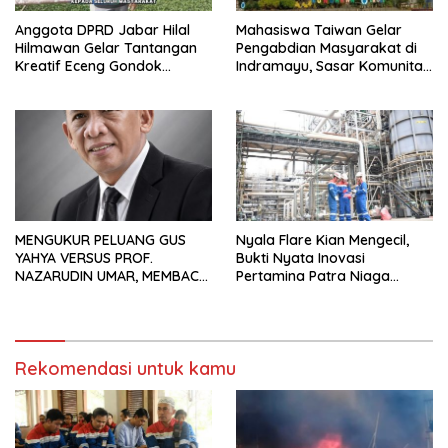
Anggota DPRD Jabar Hilal
Mahasiswa Taiwan Gelar
Hilmawan Gelar Tantangan
Pengabdian Masyarakat di
Kreatif Eceng Gondok
Indramayu, Sasar Komunitas
Waduk Bojongsari, Sediakan
Pekerja Migran Indonesia
Hadiah Rp10 Juta dan Modal
Usaha
MENGUKUR PELUANG GUS
Nyala Flare Kian Mengecil,
YAHYA VERSUS PROF.
Bukti Nyata Inovasi
NAZARUDIN UMAR, MEMBACA
Pertamina Patra Niaga
FAKTOR CAK IMIN
Kilang Balongan Dukung Net
Zero Emission 2060
Rekomendasi untuk kamu