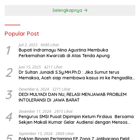
Sejarah Chiang Kai-shek di
Memorial Hall
Selengkapnya
Popular Post
1
Juli 2, 2023
6680 Lihat
Bupati Indramayu Nina Agustina Membuka
Perkemahan Kwarcab di Atas Tenda Apung
2
Juni 15, 2025
4211 Lihat
Dr Sultan Junaidi S.Sy.MH.Ph.D : Jika Sumut terus
Memaksa, Aceh siap membawa kasus ini ke Pengadilan
Internasional
3
Desember 6, 2024
3271 Lihat
DEDI MULYADI DAN NU, RELASI MENJAWAB PROBLEM
INTOLERANSI DI JAWA BARAT
4
Desember 11, 2024
2975 Lihat
Pengurus SMSI Pusat Dipimpin Ketum Firdaus Bersama
Sekjen Makali Kumar Gelar Audiensi dengan Mensos
Saifullah Yusuf
5
September 13, 2024
2869 Lihat
Poktan Binaan Pertamina EP Zona 7 Jatibarang Field,