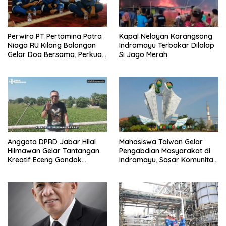
Perwira PT Pertamina Patra
Kapal Nelayan Karangsong
Niaga RU Kilang Balongan
Indramayu Terbakar Dilalap
Gelar Doa Bersama, Perkuat
Si Jago Merah
Integritas dan Keberkahan
Anggota DPRD Jabar Hilal
Mahasiswa Taiwan Gelar
Hilmawan Gelar Tantangan
Pengabdian Masyarakat di
Kreatif Eceng Gondok
Indramayu, Sasar Komunitas
Waduk Bojongsari, Sediakan
Pekerja Migran Indonesia
Hadiah Rp10 Juta dan Modal
Usaha