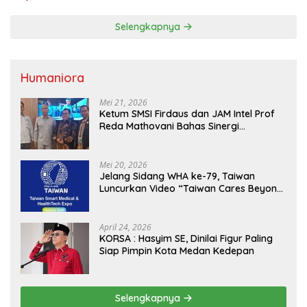
Selengkapnya
Humaniora
Mei 21, 2026
Ketum SMSI Firdaus dan JAM Intel Prof
Reda Mathovani Bahas Sinergi
Kejagung, ABPEDNAS dan SMSI
Sukseskan Jaga Desa dan Jaga Dapur
MBG, Perkuat Pengawasan Program
Mei 20, 2026
Pemerintah
Jelang Sidang WHA ke-79, Taiwan
Luncurkan Video “Taiwan Cares Beyond
Borders” Promosikan Inovasi Kesehatan
Global
April 24, 2026
KORSA : Hasyim SE, Dinilai Figur Paling
Siap Pimpin Kota Medan Kedepan
Selengkapnya