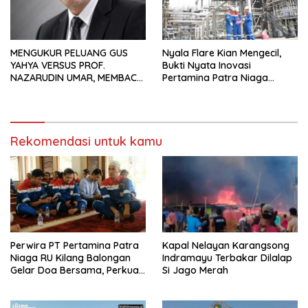
MENGUKUR PELUANG GUS
Nyala Flare Kian Mengecil,
YAHYA VERSUS PROF.
Bukti Nyata Inovasi
NAZARUDIN UMAR, MEMBACA
Pertamina Patra Niaga
FAKTOR CAK IMIN
Kilang Balongan Dukung Net
Zero Emission 2060
Rekomendasi untuk kamu
Perwira PT Pertamina Patra
Kapal Nelayan Karangsong
Niaga RU Kilang Balongan
Indramayu Terbakar Dilalap
Gelar Doa Bersama, Perkuat
Si Jago Merah
Integritas dan Keberkahan