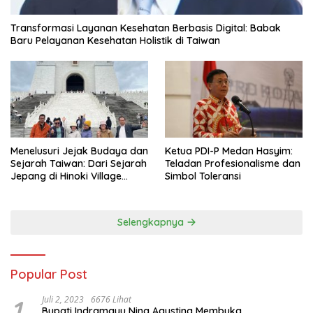
Transformasi Layanan Kesehatan Berbasis Digital: Babak
Baru Pelayanan Kesehatan Holistik di Taiwan
Menelusuri Jejak Budaya dan
Ketua PDI-P Medan Hasyim:
Sejarah Taiwan: Dari Sejarah
Teladan Profesionalisme dan
Jepang di Hinoki Village
Simbol Toleransi
hingga Mengenal Tokoh
Sejarah Chiang Kai-shek di
Memorial Hall
Selengkapnya
Popular Post
1
Juli 2, 2023
6676 Lihat
Bupati Indramayu Nina Agustina Membuka