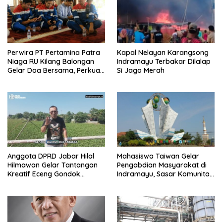
Perwira PT Pertamina Patra
Kapal Nelayan Karangsong
Niaga RU Kilang Balongan
Indramayu Terbakar Dilalap
Gelar Doa Bersama, Perkuat
Si Jago Merah
Integritas dan Keberkahan
Anggota DPRD Jabar Hilal
Mahasiswa Taiwan Gelar
Hilmawan Gelar Tantangan
Pengabdian Masyarakat di
Kreatif Eceng Gondok
Indramayu, Sasar Komunitas
Waduk Bojongsari, Sediakan
Pekerja Migran Indonesia
Hadiah Rp10 Juta dan Modal
Usaha