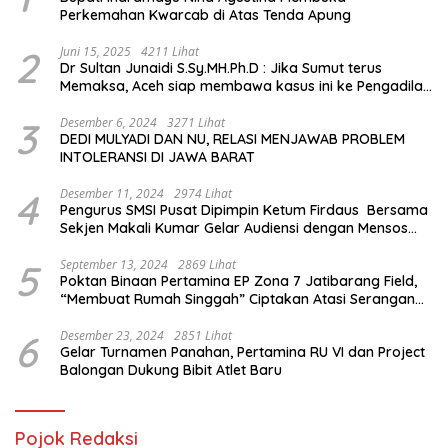
Perkemahan Kwarcab di Atas Tenda Apung
2
Juni 15, 2025
4211 Lihat
Dr Sultan Junaidi S.Sy.MH.Ph.D : Jika Sumut terus
Memaksa, Aceh siap membawa kasus ini ke Pengadilan
Internasional
3
Desember 6, 2024
3271 Lihat
DEDI MULYADI DAN NU, RELASI MENJAWAB PROBLEM
INTOLERANSI DI JAWA BARAT
4
Desember 11, 2024
2974 Lihat
Pengurus SMSI Pusat Dipimpin Ketum Firdaus Bersama
Sekjen Makali Kumar Gelar Audiensi dengan Mensos
Saifullah Yusuf
5
September 13, 2024
2869 Lihat
Poktan Binaan Pertamina EP Zona 7 Jatibarang Field,
“Membuat Rumah Singgah” Ciptakan Atasi Serangan
Hama Tikus
6
Desember 23, 2024
2851 Lihat
Gelar Turnamen Panahan, Pertamina RU VI dan Project
Balongan Dukung Bibit Atlet Baru
Pojok Redaksi