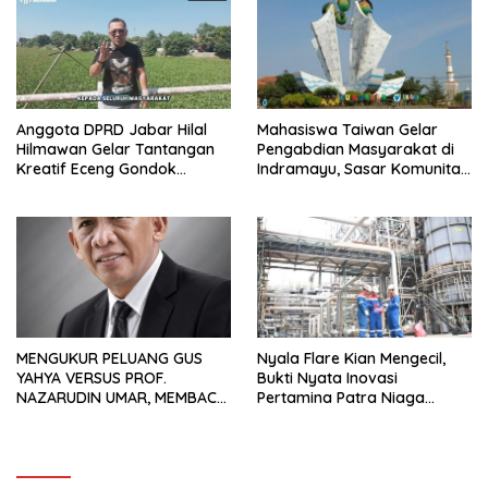
Anggota DPRD Jabar Hilal
Mahasiswa Taiwan Gelar
Hilmawan Gelar Tantangan
Pengabdian Masyarakat di
Kreatif Eceng Gondok
Indramayu, Sasar Komunitas
Waduk Bojongsari, Sediakan
Pekerja Migran Indonesia
Hadiah Rp10 Juta dan Modal
Usaha
MENGUKUR PELUANG GUS
Nyala Flare Kian Mengecil,
YAHYA VERSUS PROF.
Bukti Nyata Inovasi
NAZARUDIN UMAR, MEMBACA
Pertamina Patra Niaga
FAKTOR CAK IMIN
Kilang Balongan Dukung Net
Zero Emission 2060