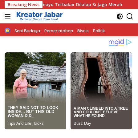
Langsung
mayu Terbakar Dilalap Si Jago Merah
Breaking News
Anggota DPRD Ja
ke
konten
Home
Seni Budaya
Pemerintahan
Bisnis
Politik