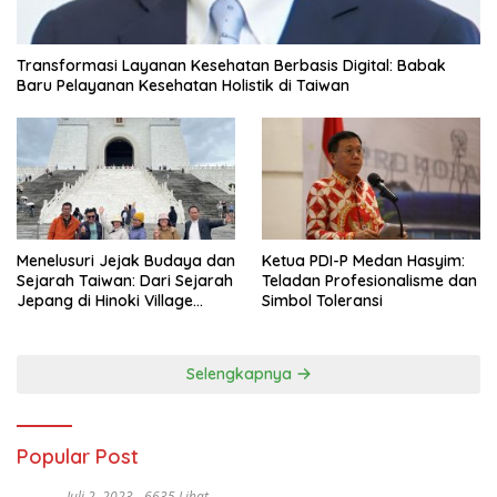
Transformasi Layanan Kesehatan Berbasis Digital: Babak
Baru Pelayanan Kesehatan Holistik di Taiwan
Menelusuri Jejak Budaya dan
Ketua PDI-P Medan Hasyim:
Sejarah Taiwan: Dari Sejarah
Teladan Profesionalisme dan
Jepang di Hinoki Village
Simbol Toleransi
hingga Mengenal Tokoh
Sejarah Chiang Kai-shek di
Memorial Hall
Selengkapnya
Popular Post
Juli 2, 2023
6635 Lihat