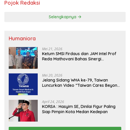
Pojok Redaksi
Selengkapnya
Humaniora
Mei 21, 2026
Ketum SMSI Firdaus dan JAM Intel Prof
Reda Mathovani Bahas Sinergi
Kejagung, ABPEDNAS dan SMSI
Sukseskan Jaga Desa dan Jaga Dapur
MBG, Perkuat Pengawasan Program
Mei 20, 2026
Pemerintah
Jelang Sidang WHA ke-79, Taiwan
Luncurkan Video “Taiwan Cares Beyond
Borders” Promosikan Inovasi Kesehatan
Global
April 24, 2026
KORSA : Hasyim SE, Dinilai Figur Paling
Siap Pimpin Kota Medan Kedepan