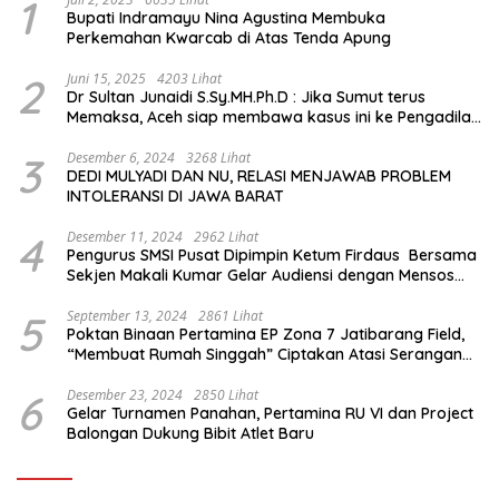
1
Bupati Indramayu Nina Agustina Membuka
Perkemahan Kwarcab di Atas Tenda Apung
2
Juni 15, 2025
4203 Lihat
Dr Sultan Junaidi S.Sy.MH.Ph.D : Jika Sumut terus
Memaksa, Aceh siap membawa kasus ini ke Pengadilan
Internasional
3
Desember 6, 2024
3268 Lihat
DEDI MULYADI DAN NU, RELASI MENJAWAB PROBLEM
INTOLERANSI DI JAWA BARAT
4
Desember 11, 2024
2962 Lihat
Pengurus SMSI Pusat Dipimpin Ketum Firdaus Bersama
Sekjen Makali Kumar Gelar Audiensi dengan Mensos
Saifullah Yusuf
5
September 13, 2024
2861 Lihat
Poktan Binaan Pertamina EP Zona 7 Jatibarang Field,
“Membuat Rumah Singgah” Ciptakan Atasi Serangan
Hama Tikus
6
Desember 23, 2024
2850 Lihat
Gelar Turnamen Panahan, Pertamina RU VI dan Project
Balongan Dukung Bibit Atlet Baru