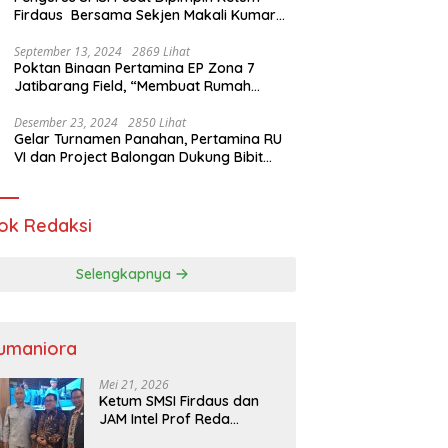
Firdaus Bersama Sekjen Makali Kumar
Gelar Audiensi dengan Mensos Saifullah
Yusuf
September 13, 2024
2869 Lihat
Poktan Binaan Pertamina EP Zona 7
Jatibarang Field, “Membuat Rumah
Singgah” Ciptakan Atasi Serangan Hama
Tikus
Desember 23, 2024
2850 Lihat
Gelar Turnamen Panahan, Pertamina RU
VI dan Project Balongan Dukung Bibit
Atlet Baru
ok Redaksi
Selengkapnya
umaniora
Mei 21, 2026
Ketum SMSI Firdaus dan
JAM Intel Prof Reda
Mathovani Bahas Sinergi