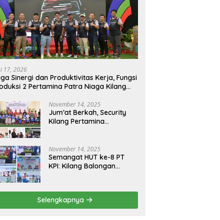
ni 17, 2026
ga Sinergi dan Produktivitas Kerja, Fungsi
oduksi 2 Pertamina Patra Niaga Kilang
longan Gelar Olahraga Bersama
November 14, 2025
Jum’at Berkah, Security
Kilang Pertamina
Balongan Santuni 50 anak
Yatim
November 14, 2025
Semangat HUT ke-8 PT
KPI: Kilang Balongan
Teguhkan Komitmen
Ketahanan Energi dan
Berbagi Bersama
Selengkapnya
Penyandang Disabilitas
dan Yayasan Pendidikan