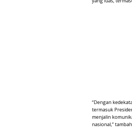
yang luas, terma
“Dengan kedekata
termasuk Preside
menjalin komunik
nasional,” tambah