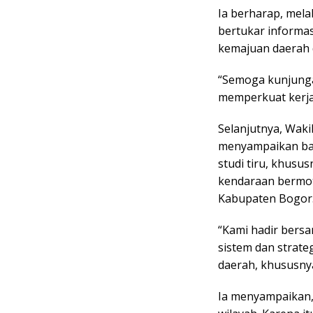
Ia berharap, mela
bertukar informa
kemajuan daerah 
“Semoga kunjunga
memperkuat kerja
Selanjutnya, Waki
menyampaikan bah
studi tiru, khusu
kendaraan bermoto
Kabupaten Bogor
“Kami hadir bers
sistem dan strat
daerah, khususnya
Ia menyampaikan, 