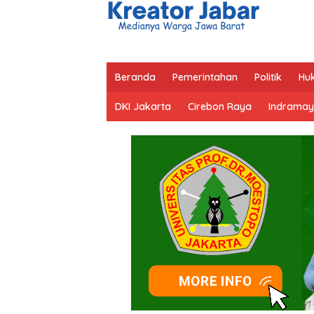
Beranda
Pemerintahan
Politik
Hu
DKI Jakarta
Cirebon Raya
Indramay