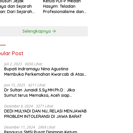
lusuri Jejak
Ketua PDI-P Medan
ya dan Sejarah
Hasyim: Teladan
an: Dari Sejarah
Profesionalisme dan
ng di Hinoki
Simbol Toleransi
age hingga
genal Tokoh
Selengkapnya
rah Chiang Kai-
 di Memorial Hall
ular Post
Juli 2, 2023
6656 Lihat
Bupati Indramayu Nina Agustina
Membuka Perkemahan Kwarcab di Atas
Tenda Apung
Juni 15, 2025
4211 Lihat
Dr Sultan Junaidi S.Sy.MH.Ph.D : Jika
Sumut terus Memaksa, Aceh siap
membawa kasus ini ke Pengadilan
Internasional
Desember 6, 2024
3271 Lihat
DEDI MULYADI DAN NU, RELASI MENJAWAB
PROBLEM INTOLERANSI DI JAWA BARAT
Desember 11, 2024
2969 Lihat
Pengurus SMSI Pusat Dipimpin Ketum