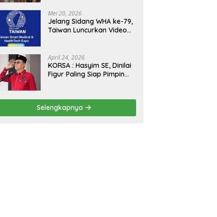
Kejagung, ABPEDNAS dan
SMSI Sukseskan Jaga
Mei 20, 2026
Desa dan Jaga Dapur
Jelang Sidang WHA ke-79,
MBG, Perkuat Pengawasan
Taiwan Luncurkan Video
Program Pemerintah
“Taiwan Cares Beyond
Borders” Promosikan
Inovasi Kesehatan Global
April 24, 2026
KORSA : Hasyim SE, Dinilai
Figur Paling Siap Pimpin
Kota Medan Kedepan
Selengkapnya