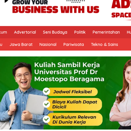
kum
Advertorial
Seni Budaya
Politik
Pemerintahan
H
u
Jawa Barat
Nasional
Pariwisata
Tekno & Sains