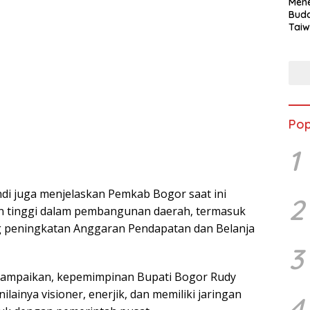
Mene
Buda
Taiw
Jepa
Vill
Men
Seja
shek
Pop
1
i juga menjelaskan Pemkab Bogor saat ini
2
n tinggi dalam pembangunan daerah, termasuk
 peningkatan Anggaran Pendapatan dan Belanja
3
ampaikan, kepemimpinan Bupati Bogor Rudy
lainya visioner, enerjik, dan memiliki jaringan
4