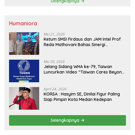
Selengkapnya
Humaniora
Mei 21, 2026
Ketum SMSI Firdaus dan JAM Intel Prof
Reda Mathovani Bahas Sinergi
Kejagung, ABPEDNAS dan SMSI
Sukseskan Jaga Desa dan Jaga Dapur
MBG, Perkuat Pengawasan Program
Mei 20, 2026
Pemerintah
Jelang Sidang WHA ke-79, Taiwan
Luncurkan Video “Taiwan Cares Beyond
Borders” Promosikan Inovasi Kesehatan
Global
April 24, 2026
KORSA : Hasyim SE, Dinilai Figur Paling
Siap Pimpin Kota Medan Kedepan
Selengkapnya