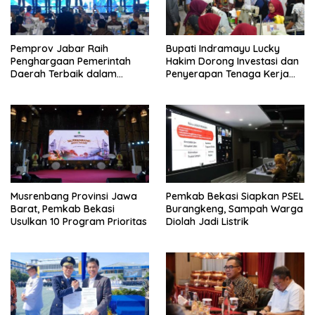
Pemprov Jabar Raih
Bupati Indramayu Lucky
Penghargaan Pemerintah
Hakim Dorong Investasi dan
Daerah Terbaik dalam
Penyerapan Tenaga Kerja
Penggulangan Kemiskinan
Saat Kunjungi PT Free View
dan Penurunan Stunting
Internasional
Musrenbang Provinsi Jawa
Pemkab Bekasi Siapkan PSEL
Barat, Pemkab Bekasi
Burangkeng, Sampah Warga
Usulkan 10 Program Prioritas
Diolah Jadi Listrik