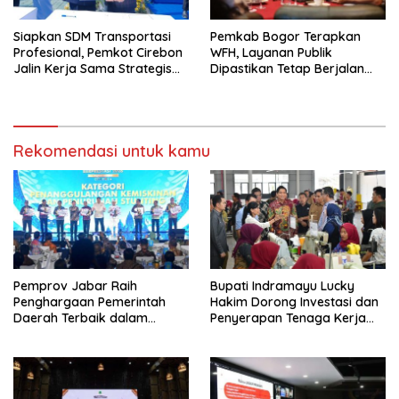
Siapkan SDM Transportasi
Pemkab Bogor Terapkan
Profesional, Pemkot Cirebon
WFH, Layanan Publik
Jalin Kerja Sama Strategis
Dipastikan Tetap Berjalan
dengan Kemenhub
Normal
Rekomendasi untuk kamu
Pemprov Jabar Raih
Bupati Indramayu Lucky
Penghargaan Pemerintah
Hakim Dorong Investasi dan
Daerah Terbaik dalam
Penyerapan Tenaga Kerja
Penggulangan Kemiskinan
Saat Kunjungi PT Free View
dan Penurunan Stunting
Internasional