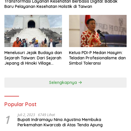
Transformasi Layanan Kesehatan Berbasis Digital: Babak
Baru Pelayanan Kesehatan Holistik di Taiwan
Menelusuri Jejak Budaya dan
Ketua PDI-P Medan Hasyim:
Sejarah Taiwan: Dari Sejarah
Teladan Profesionalisme dan
Jepang di Hinoki Village
Simbol Toleransi
hingga Mengenal Tokoh
Sejarah Chiang Kai-shek di
Memorial Hall
Selengkapnya
Popular Post
1
Juli 2, 2023
6749 Lihat
Bupati Indramayu Nina Agustina Membuka
Perkemahan Kwarcab di Atas Tenda Apung