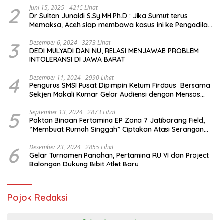
2
Juni 15, 2025
4215 Lihat
Dr Sultan Junaidi S.Sy.MH.Ph.D : Jika Sumut terus
Memaksa, Aceh siap membawa kasus ini ke Pengadilan
Internasional
3
Desember 6, 2024
3273 Lihat
DEDI MULYADI DAN NU, RELASI MENJAWAB PROBLEM
INTOLERANSI DI JAWA BARAT
4
Desember 11, 2024
2990 Lihat
Pengurus SMSI Pusat Dipimpin Ketum Firdaus Bersama
Sekjen Makali Kumar Gelar Audiensi dengan Mensos
Saifullah Yusuf
5
September 13, 2024
2873 Lihat
Poktan Binaan Pertamina EP Zona 7 Jatibarang Field,
“Membuat Rumah Singgah” Ciptakan Atasi Serangan
Hama Tikus
6
Desember 23, 2024
2855 Lihat
Gelar Turnamen Panahan, Pertamina RU VI dan Project
Balongan Dukung Bibit Atlet Baru
Pojok Redaksi