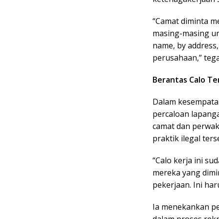
“Camat diminta m
masing-masing unt
name, by address, 
perusahaan,” teg
Berantas Calo Te
Dalam kesempatan
percaloan lapanga
camat dan perwak
praktik ilegal ters
“Calo kerja ini su
mereka yang dimi
pekerjaan. Ini har
Ia menekankan pe
dalam proses rek