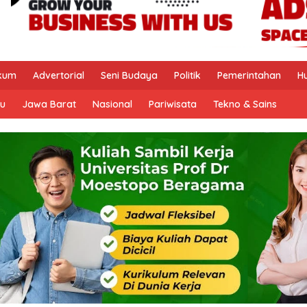
kum
Advertorial
Seni Budaya
Politik
Pemerintahan
H
u
Jawa Barat
Nasional
Pariwisata
Tekno & Sains