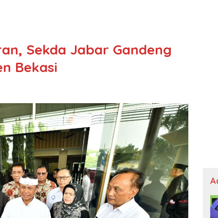
an, Sekda Jabar Gandeng
n Bekasi
A