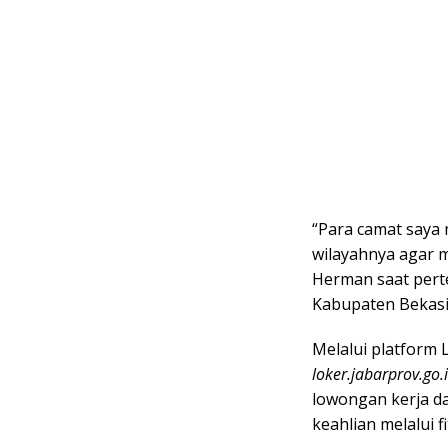
“Para camat saya 
wilayahnya agar m
Herman saat pert
Kabupaten Bekasi,
Melalui platform 
loker.jabarprov.go.
lowongan kerja da
keahlian melalui 