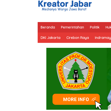
Beranda
Pemerintahan
Politik
Hu
DKI Jakarta
Cirebon Raya
Indramay