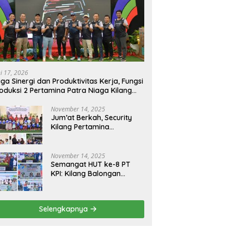
ni 17, 2026
ga Sinergi dan Produktivitas Kerja, Fungsi
oduksi 2 Pertamina Patra Niaga Kilang
longan Gelar Olahraga Bersama
November 14, 2025
Jum’at Berkah, Security
Kilang Pertamina
Balongan Santuni 50 anak
Yatim
November 14, 2025
Semangat HUT ke-8 PT
KPI: Kilang Balongan
Teguhkan Komitmen
Ketahanan Energi dan
Berbagi Bersama
Selengkapnya
Penyandang Disabilitas
dan Yayasan Pendidikan