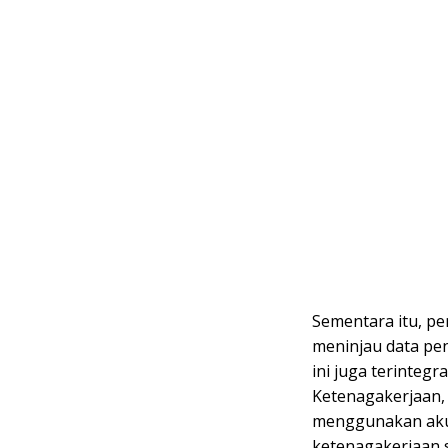
Sementara itu, p
meninjau data pen
ini juga terinteg
Ketenagakerjaan,
menggunakan aku
ketenagakerjaan s