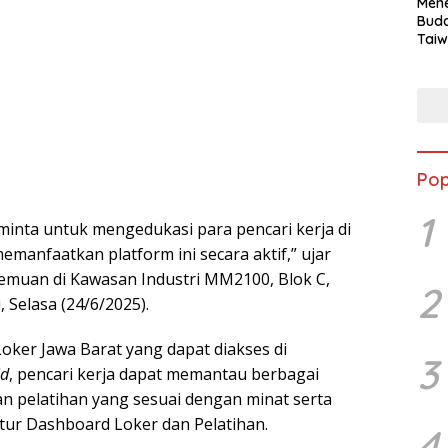
Mene
Buda
Taiw
Jepa
Vill
Men
Seja
shek
Pop
1
minta untuk mengedukasi para pencari kerja di
emanfaatkan platform ini secara aktif,” ujar
emuan di Kawasan Industri MM2100, Blok C,
2
 Selasa (24/6/2025).
Loker Jawa Barat yang dapat diakses di
3
id
, pencari kerja dapat memantau berbagai
n pelatihan yang sesuai dengan minat serta
fitur Dashboard Loker dan Pelatihan.
4