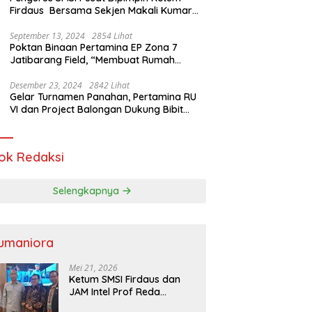
Firdaus Bersama Sekjen Makali Kumar
Gelar Audiensi dengan Mensos Saifullah
Yusuf
September 13, 2024
2854 Lihat
Poktan Binaan Pertamina EP Zona 7
Jatibarang Field, “Membuat Rumah
Singgah” Ciptakan Atasi Serangan Hama
Tikus
Desember 23, 2024
2842 Lihat
Gelar Turnamen Panahan, Pertamina RU
VI dan Project Balongan Dukung Bibit
Atlet Baru
ok Redaksi
Selengkapnya
umaniora
Mei 21, 2026
Ketum SMSI Firdaus dan
JAM Intel Prof Reda
Mathovani Bahas Sinergi