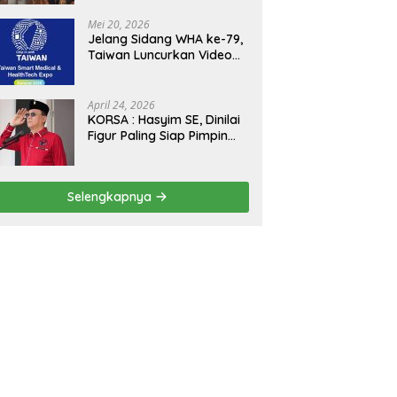
Kejagung, ABPEDNAS dan
SMSI Sukseskan Jaga
Mei 20, 2026
Desa dan Jaga Dapur
Jelang Sidang WHA ke-79,
MBG, Perkuat Pengawasan
Taiwan Luncurkan Video
Program Pemerintah
“Taiwan Cares Beyond
Borders” Promosikan
Inovasi Kesehatan Global
April 24, 2026
KORSA : Hasyim SE, Dinilai
Figur Paling Siap Pimpin
Kota Medan Kedepan
Selengkapnya