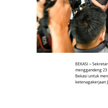
BEKASI
–
Sekretar
menggandeng 23 c
Bekasi untuk mend
ketenagakerjaan J