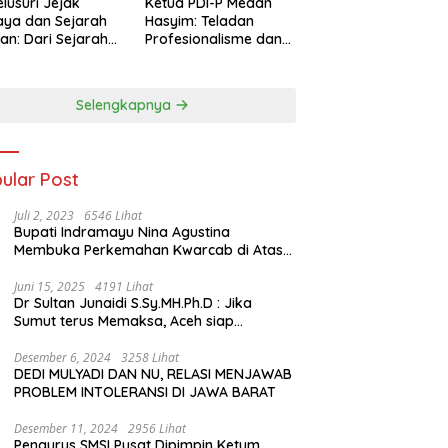
lusuri Jejak
Ketua PDI-P Medan
ya dan Sejarah
Hasyim: Teladan
an: Dari Sejarah
Profesionalisme dan
ng di Hinoki
Simbol Toleransi
age hingga
genal Tokoh
Selengkapnya
rah Chiang Kai-
 di Memorial Hall
ular Post
Juli 2, 2023
6546 Lihat
Bupati Indramayu Nina Agustina
Membuka Perkemahan Kwarcab di Atas
Tenda Apung
Juni 15, 2025
4191 Lihat
Dr Sultan Junaidi S.Sy.MH.Ph.D : Jika
Sumut terus Memaksa, Aceh siap
membawa kasus ini ke Pengadilan
Internasional
Desember 6, 2024
3258 Lihat
DEDI MULYADI DAN NU, RELASI MENJAWAB
PROBLEM INTOLERANSI DI JAWA BARAT
Desember 11, 2024
2956 Lihat
Pengurus SMSI Pusat Dipimpin Ketum