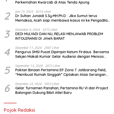
Perkemahan Kwarcab di Atas Tenda Apung
2
Juni 15, 2025
4214 Lihat
Dr Sultan Junaidi S.Sy.MH.Ph.D : Jika Sumut terus
Memaksa, Aceh siap membawa kasus ini ke Pengadilan
Internasional
3
Desember 6, 2024
3273 Lihat
DEDI MULYADI DAN NU, RELASI MENJAWAB PROBLEM
INTOLERANSI DI JAWA BARAT
4
Desember 11, 2024
2987 Lihat
Pengurus SMSI Pusat Dipimpin Ketum Firdaus Bersama
Sekjen Makali Kumar Gelar Audiensi dengan Mensos
Saifullah Yusuf
5
September 13, 2024
2872 Lihat
Poktan Binaan Pertamina EP Zona 7 Jatibarang Field,
“Membuat Rumah Singgah” Ciptakan Atasi Serangan
Hama Tikus
6
Desember 23, 2024
2853 Lihat
Gelar Turnamen Panahan, Pertamina RU VI dan Project
Balongan Dukung Bibit Atlet Baru
Pojok Redaksi