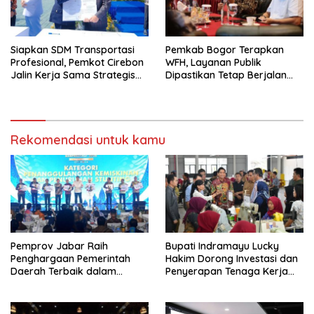
Siapkan SDM Transportasi
Pemkab Bogor Terapkan
Profesional, Pemkot Cirebon
WFH, Layanan Publik
Jalin Kerja Sama Strategis
Dipastikan Tetap Berjalan
dengan Kemenhub
Normal
Rekomendasi untuk kamu
Pemprov Jabar Raih
Bupati Indramayu Lucky
Penghargaan Pemerintah
Hakim Dorong Investasi dan
Daerah Terbaik dalam
Penyerapan Tenaga Kerja
Penggulangan Kemiskinan
Saat Kunjungi PT Free View
dan Penurunan Stunting
Internasional