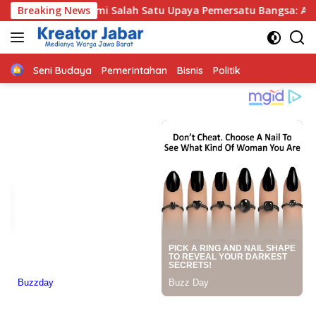
Langsung
rahmi Salah Satu Upaya Pemersatu Bangsa: AKBP Prianggo Sil
Breaking News
ke
konten
Home
Seni Budaya
Pemerintahan
Bisnis
Politik