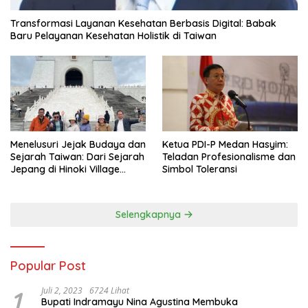
Transformasi Layanan Kesehatan Berbasis Digital: Babak
Baru Pelayanan Kesehatan Holistik di Taiwan
Menelusuri Jejak Budaya dan
Ketua PDI-P Medan Hasyim:
Sejarah Taiwan: Dari Sejarah
Teladan Profesionalisme dan
Jepang di Hinoki Village
Simbol Toleransi
hingga Mengenal Tokoh
Sejarah Chiang Kai-shek di
Memorial Hall
Selengkapnya
Popular Post
1
Juli 2, 2023
6724 Lihat
Bupati Indramayu Nina Agustina Membuka