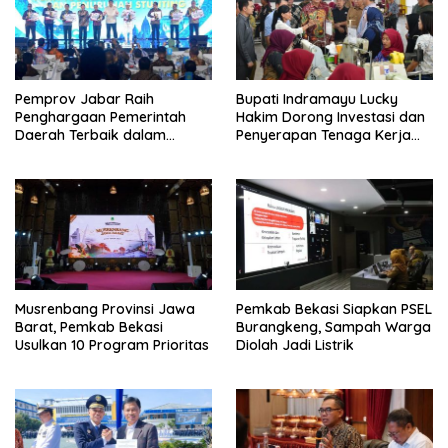
Pemprov Jabar Raih
Bupati Indramayu Lucky
Penghargaan Pemerintah
Hakim Dorong Investasi dan
Daerah Terbaik dalam
Penyerapan Tenaga Kerja
Penggulangan Kemiskinan
Saat Kunjungi PT Free View
dan Penurunan Stunting
Internasional
Musrenbang Provinsi Jawa
Pemkab Bekasi Siapkan PSEL
Barat, Pemkab Bekasi
Burangkeng, Sampah Warga
Usulkan 10 Program Prioritas
Diolah Jadi Listrik