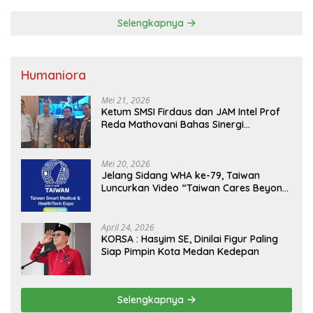
Selengkapnya
Humaniora
Mei 21, 2026
Ketum SMSI Firdaus dan JAM Intel Prof
Reda Mathovani Bahas Sinergi
Kejagung, ABPEDNAS dan SMSI
Sukseskan Jaga Desa dan Jaga Dapur
MBG, Perkuat Pengawasan Program
Mei 20, 2026
Pemerintah
Jelang Sidang WHA ke-79, Taiwan
Luncurkan Video “Taiwan Cares Beyond
Borders” Promosikan Inovasi Kesehatan
Global
April 24, 2026
KORSA : Hasyim SE, Dinilai Figur Paling
Siap Pimpin Kota Medan Kedepan
Selengkapnya