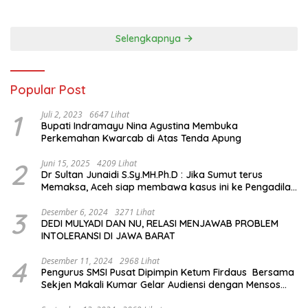
hingga Mengenal Tokoh
Sejarah Chiang Kai-shek di
Memorial Hall
Selengkapnya
Popular Post
1
Juli 2, 2023
6647 Lihat
Bupati Indramayu Nina Agustina Membuka
Perkemahan Kwarcab di Atas Tenda Apung
2
Juni 15, 2025
4209 Lihat
Dr Sultan Junaidi S.Sy.MH.Ph.D : Jika Sumut terus
Memaksa, Aceh siap membawa kasus ini ke Pengadilan
Internasional
3
Desember 6, 2024
3271 Lihat
DEDI MULYADI DAN NU, RELASI MENJAWAB PROBLEM
INTOLERANSI DI JAWA BARAT
4
Desember 11, 2024
2968 Lihat
Pengurus SMSI Pusat Dipimpin Ketum Firdaus Bersama
Sekjen Makali Kumar Gelar Audiensi dengan Mensos
Saifullah Yusuf