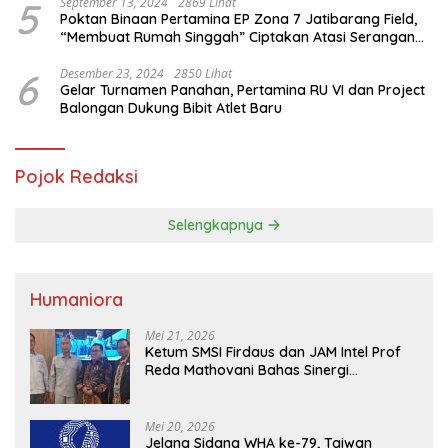
5
September 13, 2024
2869 Lihat
Poktan Binaan Pertamina EP Zona 7 Jatibarang Field,
“Membuat Rumah Singgah” Ciptakan Atasi Serangan
Hama Tikus
6
Desember 23, 2024
2850 Lihat
Gelar Turnamen Panahan, Pertamina RU VI dan Project
Balongan Dukung Bibit Atlet Baru
Pojok Redaksi
Selengkapnya
Humaniora
Mei 21, 2026
Ketum SMSI Firdaus dan JAM Intel Prof
Reda Mathovani Bahas Sinergi
Kejagung, ABPEDNAS dan SMSI
Sukseskan Jaga Desa dan Jaga Dapur
MBG, Perkuat Pengawasan Program
Mei 20, 2026
Pemerintah
Jelang Sidang WHA ke-79, Taiwan