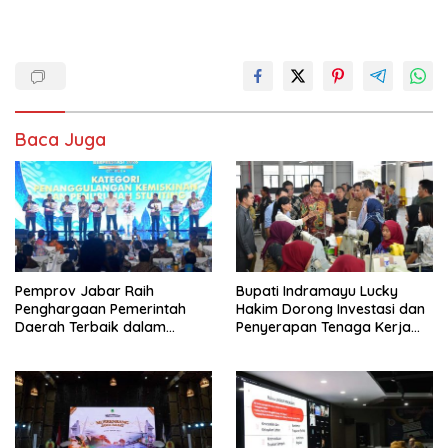
Baca Juga
Pemprov Jabar Raih
Bupati Indramayu Lucky
Penghargaan Pemerintah
Hakim Dorong Investasi dan
Daerah Terbaik dalam
Penyerapan Tenaga Kerja
Penggulangan Kemiskinan
Saat Kunjungi PT Free View
dan Penurunan Stunting
Internasional