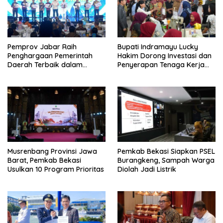
Pemprov Jabar Raih
Bupati Indramayu Lucky
Penghargaan Pemerintah
Hakim Dorong Investasi dan
Daerah Terbaik dalam
Penyerapan Tenaga Kerja
Penggulangan Kemiskinan
Saat Kunjungi PT Free View
dan Penurunan Stunting
Internasional
Musrenbang Provinsi Jawa
Pemkab Bekasi Siapkan PSEL
Barat, Pemkab Bekasi
Burangkeng, Sampah Warga
Usulkan 10 Program Prioritas
Diolah Jadi Listrik