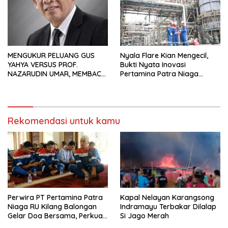
MENGUKUR PELUANG GUS
Nyala Flare Kian Mengecil,
YAHYA VERSUS PROF.
Bukti Nyata Inovasi
NAZARUDIN UMAR, MEMBACA
Pertamina Patra Niaga
FAKTOR CAK IMIN
Kilang Balongan Dukung Net
Zero Emission 2060
Rekomendasi untuk kamu
Perwira PT Pertamina Patra
Kapal Nelayan Karangsong
Niaga RU Kilang Balongan
Indramayu Terbakar Dilalap
Gelar Doa Bersama, Perkuat
Si Jago Merah
Integritas dan Keberkahan