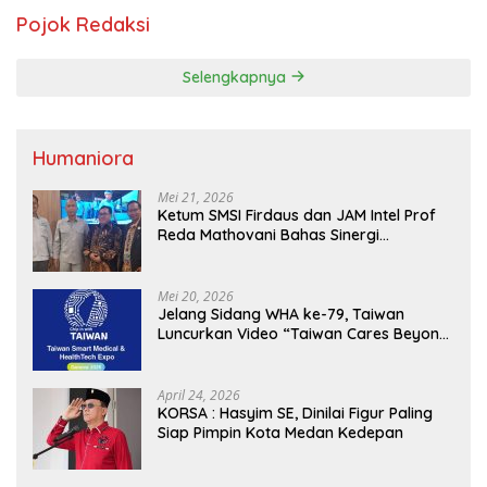
Pojok Redaksi
Selengkapnya
Humaniora
Mei 21, 2026
Ketum SMSI Firdaus dan JAM Intel Prof
Reda Mathovani Bahas Sinergi
Kejagung, ABPEDNAS dan SMSI
Sukseskan Jaga Desa dan Jaga Dapur
MBG, Perkuat Pengawasan Program
Mei 20, 2026
Pemerintah
Jelang Sidang WHA ke-79, Taiwan
Luncurkan Video “Taiwan Cares Beyond
Borders” Promosikan Inovasi Kesehatan
Global
April 24, 2026
KORSA : Hasyim SE, Dinilai Figur Paling
Siap Pimpin Kota Medan Kedepan