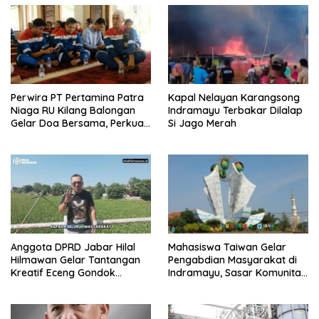
Perwira PT Pertamina Patra
Kapal Nelayan Karangsong
Niaga RU Kilang Balongan
Indramayu Terbakar Dilalap
Gelar Doa Bersama, Perkuat
Si Jago Merah
Integritas dan Keberkahan
Anggota DPRD Jabar Hilal
Mahasiswa Taiwan Gelar
Hilmawan Gelar Tantangan
Pengabdian Masyarakat di
Kreatif Eceng Gondok
Indramayu, Sasar Komunitas
Waduk Bojongsari, Sediakan
Pekerja Migran Indonesia
Hadiah Rp10 Juta dan Modal
Usaha