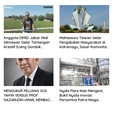
Anggota DPRD Jabar Hilal
Mahasiswa Taiwan Gelar
Hilmawan Gelar Tantangan
Pengabdian Masyarakat di
Kreatif Eceng Gondok
Indramayu, Sasar Komunitas
Waduk Bojongsari, Sediakan
Pekerja Migran Indonesia
Hadiah Rp10 Juta dan Modal
Usaha
MENGUKUR PELUANG GUS
Nyala Flare Kian Mengecil,
YAHYA VERSUS PROF.
Bukti Nyata Inovasi
NAZARUDIN UMAR, MEMBACA
Pertamina Patra Niaga
FAKTOR CAK IMIN
Kilang Balongan Dukung Net
Zero Emission 2060