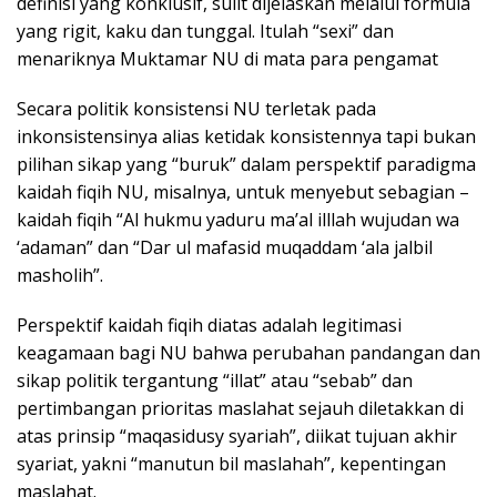
definisi yang konklusif, sulit dijelaskan melalui formula
yang rigit, kaku dan tunggal. Itulah “sexi” dan
menariknya Muktamar NU di mata para pengamat
Secara politik konsistensi NU terletak pada
inkonsistensinya alias ketidak konsistennya tapi bukan
pilihan sikap yang “buruk” dalam perspektif paradigma
kaidah fiqih NU, misalnya, untuk menyebut sebagian –
kaidah fiqih “Al hukmu yaduru ma’al illlah wujudan wa
‘adaman” dan “Dar ul mafasid muqaddam ‘ala jalbil
masholih”.
Perspektif kaidah fiqih diatas adalah legitimasi
keagamaan bagi NU bahwa perubahan pandangan dan
sikap politik tergantung “illat” atau “sebab” dan
pertimbangan prioritas maslahat sejauh diletakkan di
atas prinsip “maqasidusy syariah”, diikat tujuan akhir
syariat, yakni “manutun bil maslahah”, kepentingan
maslahat.