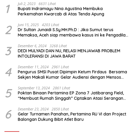
1
Juli 2, 2023
6631 Lihat
Bupati Indramayu Nina Agustina Membuka
Perkemahan Kwarcab di Atas Tenda Apung
2
Juni 15, 2025
4203 Lihat
Dr Sultan Junaidi S.Sy.MH.Ph.D : Jika Sumut terus
Memaksa, Aceh siap membawa kasus ini ke Pengadilan
Internasional
3
Desember 6, 2024
3268 Lihat
DEDI MULYADI DAN NU, RELASI MENJAWAB PROBLEM
INTOLERANSI DI JAWA BARAT
4
Desember 11, 2024
2961 Lihat
Pengurus SMSI Pusat Dipimpin Ketum Firdaus Bersama
Sekjen Makali Kumar Gelar Audiensi dengan Mensos
Saifullah Yusuf
5
September 13, 2024
2861 Lihat
Poktan Binaan Pertamina EP Zona 7 Jatibarang Field,
“Membuat Rumah Singgah” Ciptakan Atasi Serangan
Hama Tikus
6
Desember 23, 2024
2850 Lihat
Gelar Turnamen Panahan, Pertamina RU VI dan Project
Balongan Dukung Bibit Atlet Baru