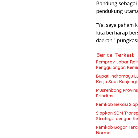
Bandung sebagai I
pendukung utama 
“Ya, saya paham k
kita berharap be
daerah,” pungkas
Berita Terkait
Pemprov Jabar Rai
Penggulangan Kemis
Bupati Indramayu L
Kerja Saat Kunjungi 
Musrenbang Provins
Prioritas
Pemkab Bekasi Siap
Siapkan SDM Transpo
Strategis dengan 
Pemkab Bogor Terap
Normal