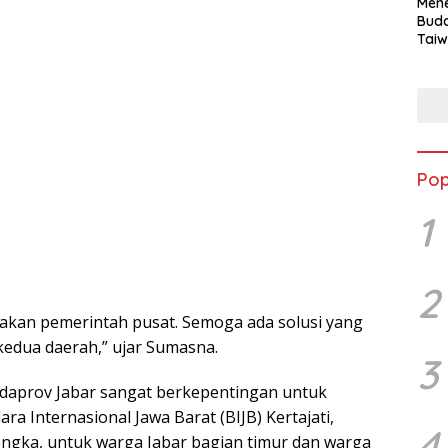
Mene
Buda
Taiw
Jepa
Vill
Men
Seja
shek
Pop
1
2
jakan pemerintah pusat. Semoga ada solusi yang
dua daerah,” ujar Sumasna.
3
aprov Jabar sangat berkepentingan untuk
a Internasional Jawa Barat (BIJB) Kertajati,
4
ngka, untuk warga Jabar bagian timur dan warga