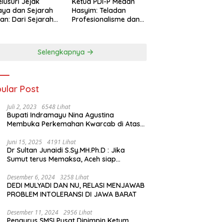
lusuri Jejak
Ketua PDI-P Medan
ya dan Sejarah
Hasyim: Teladan
an: Dari Sejarah
Profesionalisme dan
ng di Hinoki
Simbol Toleransi
age hingga
genal Tokoh
Selengkapnya
rah Chiang Kai-
 di Memorial Hall
ular Post
Juli 2, 2023
6548 Lihat
Bupati Indramayu Nina Agustina
Membuka Perkemahan Kwarcab di Atas
Tenda Apung
Juni 15, 2025
4191 Lihat
Dr Sultan Junaidi S.Sy.MH.Ph.D : Jika
Sumut terus Memaksa, Aceh siap
membawa kasus ini ke Pengadilan
Internasional
Desember 6, 2024
3258 Lihat
DEDI MULYADI DAN NU, RELASI MENJAWAB
PROBLEM INTOLERANSI DI JAWA BARAT
Desember 11, 2024
2956 Lihat
Pengurus SMSI Pusat Dipimpin Ketum