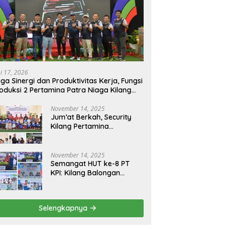
ni 17, 2026
ga Sinergi dan Produktivitas Kerja, Fungsi
oduksi 2 Pertamina Patra Niaga Kilang
longan Gelar Olahraga Bersama
November 14, 2025
Jum’at Berkah, Security
Kilang Pertamina
Balongan Santuni 50 anak
Yatim
November 14, 2025
Semangat HUT ke-8 PT
KPI: Kilang Balongan
Teguhkan Komitmen
Ketahanan Energi dan
Berbagi Bersama
Selengkapnya
Penyandang Disabilitas
dan Yayasan Pendidikan