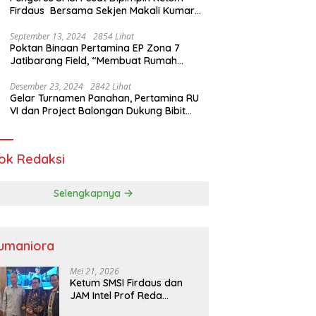
Firdaus Bersama Sekjen Makali Kumar
Gelar Audiensi dengan Mensos Saifullah
Yusuf
September 13, 2024
2854 Lihat
Poktan Binaan Pertamina EP Zona 7
Jatibarang Field, “Membuat Rumah
Singgah” Ciptakan Atasi Serangan Hama
Tikus
Desember 23, 2024
2842 Lihat
Gelar Turnamen Panahan, Pertamina RU
VI dan Project Balongan Dukung Bibit
Atlet Baru
ok Redaksi
Selengkapnya
umaniora
Mei 21, 2026
Ketum SMSI Firdaus dan
JAM Intel Prof Reda
Mathovani Bahas Sinergi