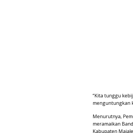
“Kita tunggu kebi
menguntungkan ke
Menurutnya, Pemd
meramaikan Bandar
Kabupaten Majale