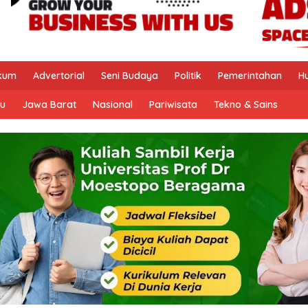
kum
Advertorial
Seni Budaya
Politik
Pemerintahan
H
u
Jawa Barat
Nasional
Pariwisata
Tekno & Sains