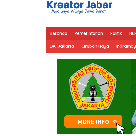
Beranda
Pemerintahan
Politik
Hu
DKI Jakarta
Cirebon Raya
Indramay