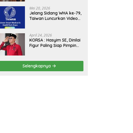
Kejagung, ABPEDNAS dan
SMSI Sukseskan Jaga
Mei 20, 2026
Desa dan Jaga Dapur
Jelang Sidang WHA ke-79,
MBG, Perkuat Pengawasan
Taiwan Luncurkan Video
Program Pemerintah
“Taiwan Cares Beyond
Borders” Promosikan
Inovasi Kesehatan Global
April 24, 2026
KORSA : Hasyim SE, Dinilai
Figur Paling Siap Pimpin
Kota Medan Kedepan
Selengkapnya