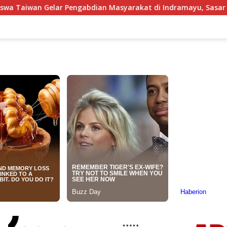
ian Masyarakat di Indramayu, Sasar Komunitas Pekerja Migra