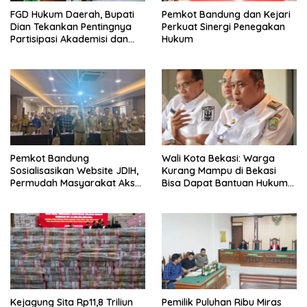
FGD Hukum Daerah, Bupati
Pemkot Bandung dan Kejari
Dian Tekankan Pentingnya
Perkuat Sinergi Penegakan
Partisipasi Akademisi dan
Hukum
Mahasiswa
Pemkot Bandung
Wali Kota Bekasi: Warga
Sosialisasikan Website JDIH,
Kurang Mampu di Bekasi
Permudah Masyarakat Akses
Bisa Dapat Bantuan Hukum
Informasi Hukum
Gratis
Kejagung Sita Rp11,8 Triliun
Pemilik Puluhan Ribu Miras