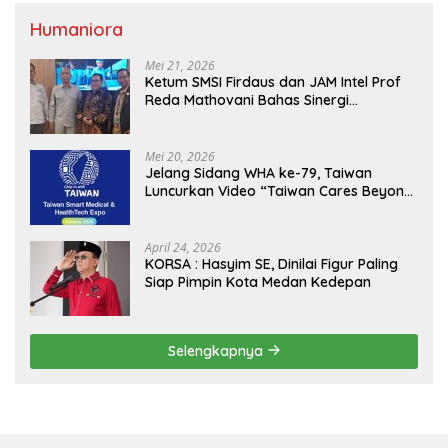
Humaniora
Mei 21, 2026
Ketum SMSI Firdaus dan JAM Intel Prof
Reda Mathovani Bahas Sinergi
Kejagung, ABPEDNAS dan SMSI
Sukseskan Jaga Desa dan Jaga Dapur
MBG, Perkuat Pengawasan Program
Mei 20, 2026
Pemerintah
Jelang Sidang WHA ke-79, Taiwan
Luncurkan Video “Taiwan Cares Beyond
Borders” Promosikan Inovasi Kesehatan
Global
April 24, 2026
KORSA : Hasyim SE, Dinilai Figur Paling
Siap Pimpin Kota Medan Kedepan
Selengkapnya