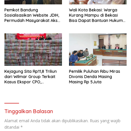
Pemkot Bandung
Wali Kota Bekasi: Warga
Sosialisasikan Website JDIH,
Kurang Mampu di Bekasi
Permudah Masyarakat Akses
Bisa Dapat Bantuan Hukum
Informasi Hukum
Gratis
Kejagung Sita Rp11,8 Triliun
Pemilik Puluhan Ribu Miras
dari Wilmar Group Terkait
Divonis Denda Masing
Kasus Ekspor CPO,
Masing Rp 5Juta
Bagaimana Statusnya?
Tinggalkan Balasan
Alamat email Anda tidak akan dipublikasikan.
Ruas yang wajib
ditandai
*